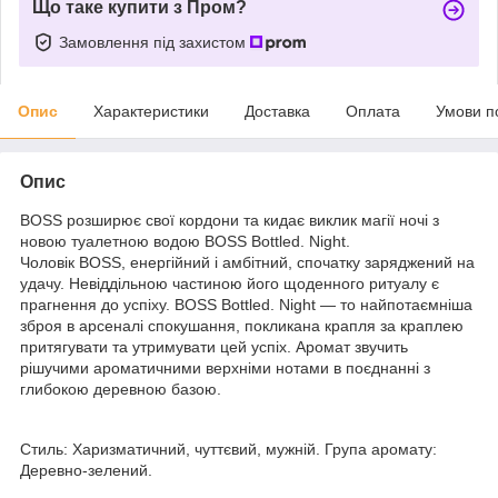
Що таке купити з Пром?
Замовлення під захистом
Опис
Характеристики
Доставка
Оплата
Умови п
Опис
BOSS розширює свої кордони та кидає виклик магії ночі з
новою туалетною водою BOSS Bottled. Night.
Чоловік BOSS, енергійний і амбітний, спочатку заряджений на
удачу. Невіддільною частиною його щоденного ритуалу є
прагнення до успіху. BOSS Bottled. Night — то найпотаємніша
зброя в арсеналі спокушання, покликана крапля за краплею
притягувати та утримувати цей успіх. Аромат звучить
рішучими ароматичними верхніми нотами в поєднанні з
глибокою деревною базою.
Стиль: Харизматичний, чуттєвий, мужній. Група аромату:
Деревно-зелений.