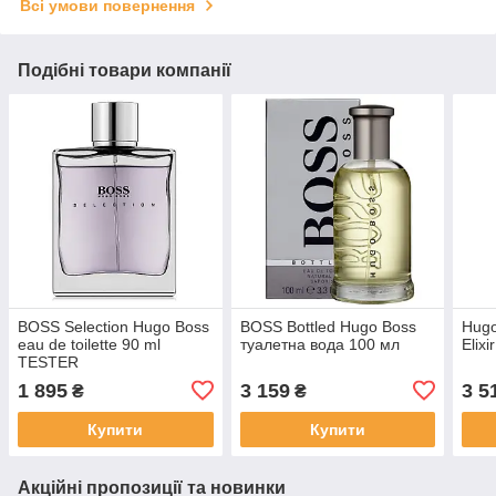
Всі умови повернення
Подібні товари компанії
BOSS Selection Hugo Boss
BOSS Bottled Hugo Boss
Hugo
eau de toilette 90 ml
туалетна вода 100 мл
Elix
TESTER
1 895
3 159
3 5
₴
₴
Купити
Купити
Акційні пропозиції та новинки