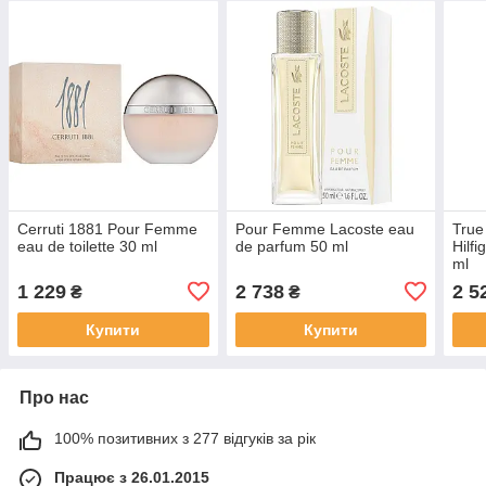
Cerruti 1881 Pour Femme
Pour Femme Lacoste eau
True
eau de toilette 30 ml
de parfum 50 ml
Hilfi
ml
1 229
2 738
2 5
₴
₴
Купити
Купити
Про нас
100% позитивних з 277 відгуків за рік
Працює з 26.01.2015