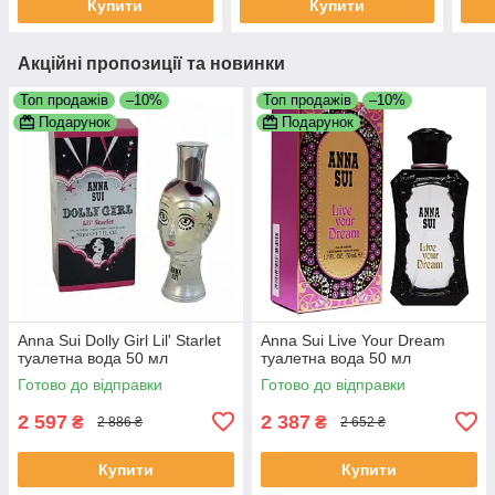
Купити
Купити
Акційні пропозиції та новинки
Топ продажів
–10%
Топ продажів
–10%
Подарунок
Подарунок
Anna Sui Dolly Girl Lil' Starlet
Anna Sui Live Your Dream
туалетна вода 50 мл
туалетна вода 50 мл
Готово до відправки
Готово до відправки
2 597
2 387
₴
₴
2 886 ₴
2 652 ₴
Купити
Купити