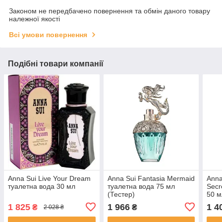
Законом не передбачено повернення та обмін даного товару
належної якості
Всі умови повернення
Подібні товари компанії
Anna Sui Live Your Dream
Anna Sui Fantasia Mermaid
Anna
туалетна вода 30 мл
туалетна вода 75 мл
Secr
(Тестер)
50 м
1 825
1 966
1 4
₴
₴
2 028 ₴