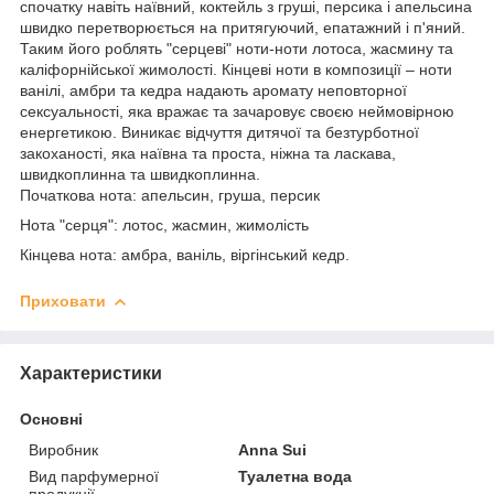
спочатку навіть наївний, коктейль з груші, персика і апельсина
швидко перетворюється на притягуючий, епатажний і п'яний.
Таким його роблять "серцеві" ноти-ноти лотоса, жасмину та
каліфорнійської жимолості. Кінцеві ноти в композиції – ноти
ванілі, амбри та кедра надають аромату неповторної
сексуальності, яка вражає та зачаровує своєю неймовірною
енергетикою. Виникає відчуття дитячої та безтурботної
закоханості, яка наївна та проста, ніжна та ласкава,
швидкоплинна та швидкоплинна.
Початкова нота: апельсин, груша, персик
Нота "серця": лотос, жасмин, жимолість
Кінцева нота: амбра, ваніль, віргінський кедр.
Приховати
Характеристики
Основні
Виробник
Anna Sui
Вид парфумерної
Туалетна вода
продукції