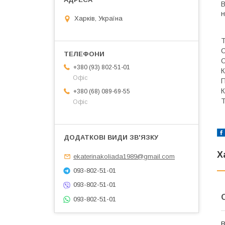
В
н
Харків, Україна
Т
С
О
+380 (93) 802-51-01
К
Офіс
П
К
+380 (68) 089-69-55
Т
Офіс
Х
ekaterinakoliada1989@gmail.com
093-802-51-01
093-802-51-01
093-802-51-01
В