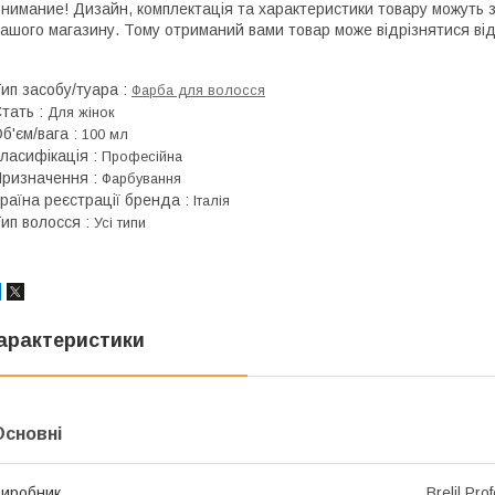
нимание! Дизайн, комплектація та характеристики товару можуть 
ашого магазину. Тому отриманий вами товар може відрізнятися від
ип засобу/туара
:
Фарба для волосся
тать
:
Для жінок
б'єм/вага
:
100 мл
ласифікація
:
Професійна
ризначення
:
Фарбування
раїна реєстрації бренда
:
Італія
ип волосся
:
Усі типи
арактеристики
Основні
иробник
Brelil Pro