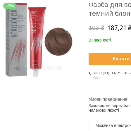
Фарба для вол
–3%
темний блон
187,21 
193 ₴
В наявності
Купити
+380 (93) 802-51-01
Офіс
Законом не передбач
належної якості