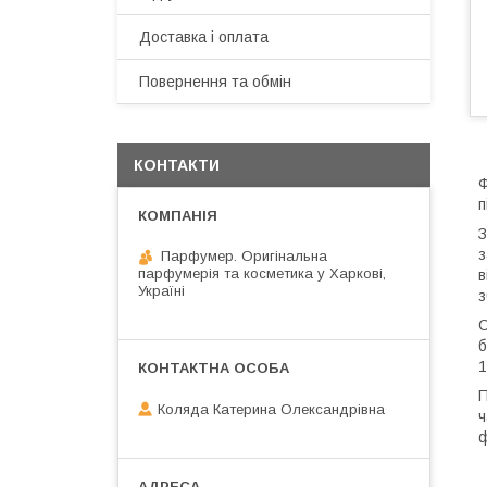
Доставка і оплата
Повернення та обмін
КОНТАКТИ
Ф
п
З
з
Парфумер. Оригінальна
парфумерія та косметика у Харкові,
в
Україні
з
С
б
1
П
Коляда Катерина Олександрівна
ч
ф