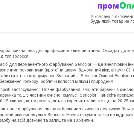
У компанії підключені
будь-який товар не п
арба призначена для професійного використання. Оксидат до комп
ід тип
волосся
.
асіб для перманентного фарбування Sericolor — це винятковий ін
ахисними речовинами (протеїни шовку, бджолиний віск, вітамін С), 
ідбиття з тією ж формулою. Змішаний із Sericolor Oxidant Emulsion
береження кольору, роблячи волосся м'яким і природним.
посіб застосування: Повне фарбування: змішати барвник з окисною е
арвника та 1,5 частини окисної емульсії Sericolor. Нанесіть препар
0-15 хвилин, потім розподіліть по коренях і залиште ще на 20-25 х
овторне фарбування: змішати барвник з окисною емульсією (бажано з
астини окисної емульсії Sericolor. Нанесіть суміш тільки на відро
арбу на всій довжині та залиште на 10 хвилин.