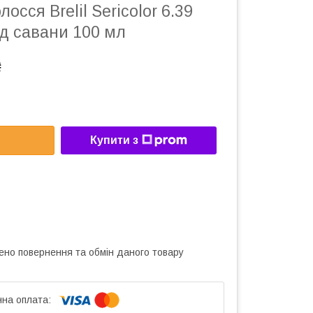
осся Brelil Sericolor 6.39
д савани 100 мл
₴
Купити з
ено повернення та обмін даного товару