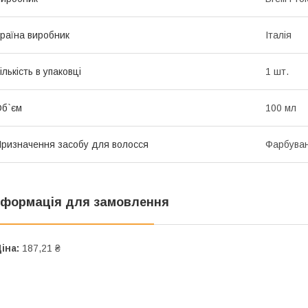
раїна виробник
Італія
ількість в упаковці
1 шт.
б`єм
100 мл
ризначення засобу для волосся
Фарбува
нформація для замовлення
іна:
187,21 ₴