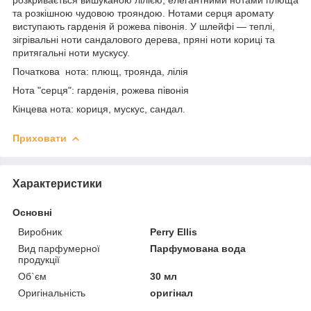
та розкішною чудовою трояндою. Нотами серця аромату
виступають гарденія й рожева півонія. У шлейфі — теплі,
зігрівальні ноти сандалового дерева, пряні ноти кориці та
притягальні ноти мускусу.
Початкова нота: плющ, троянда, лілія
Нота "серця": гарденія, рожева півонія
Кінцева нота: кориця, мускус, сандал.
Приховати
Характеристики
Основні
Виробник
Perry Ellis
Вид парфумерної
Парфумована вода
продукції
Об`єм
30 мл
Оригінальність
оригінал