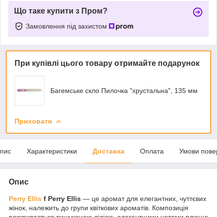
Що таке купити з Пром?
Замовлення під захистом
При купівлі цього товару отримайте подарунок
Багемське скло Пилочка "хрустальна", 135 мм
Приховати
пис
Характеристики
Доставка
Оплата
Умови пове
Опис
Perry Ellis
f Perry Ellis
— це аромат для елегантних, чуттєвих
жінок, належить до групи квіткових ароматів. Композиція
розкривається вишуканою лілією, елегантними нотами плюща