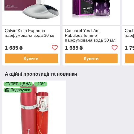
Calvin Klein Euphoria
Cacharel Yes I Am
Cach
парфумована вода 30 мл
Fabulous femme
парф
парфумована вода 30 мл
1 685
1 685
1 7
₴
₴
Купити
Купити
Акційні пропозиції та новинки
СУПЕР ЦЕНА
–10%
Подарунок