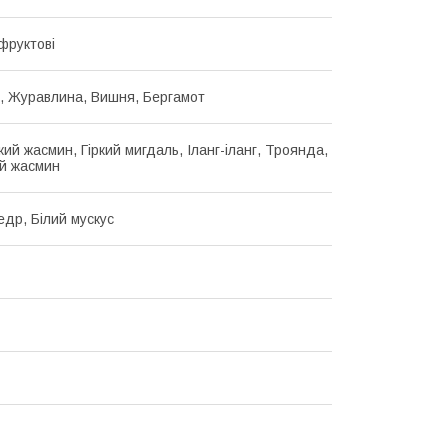
фруктові
, Журавлина, Вишня, Бергамот
ий жасмин, Гіркий мигдаль, Іланг-іланг, Троянда,
ий жасмин
едр, Білий мускус