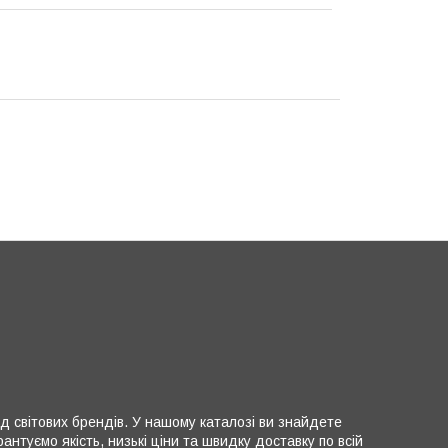
д світових брендів. У нашому каталозі ви знайдете
нтуємо якість, низькі ціни та швидку доставку по всій