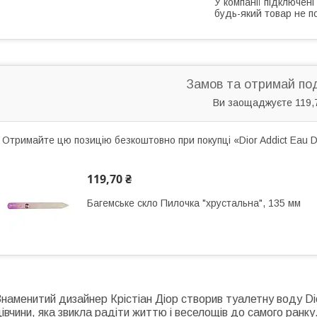
У компанії підключені
будь-який товар не п
Замов та отримай по
Ви заощаджуєте 119,
Отримайте цю позицію безкоштовно при покупці «Dior Addict Eau D
119,70 ₴
Багемське скло Пилочка "хрустальна", 135 мм
наменитий дизайнер Крістіан Діор створив туалетну воду Dio
івчини, яка звикла радіти життю і веселощів до самого ранку