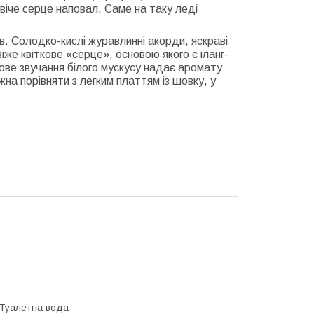
іче серце наповал. Саме на таку леді
тів. Солодко-кислі журавлинні акорди, яскраві
же квіткове «серце», основою якого є іланг-
зове звучання білого мускусу надає аромату
ожна порівняти з легким платтям із шовку, у
 Туалетна вода