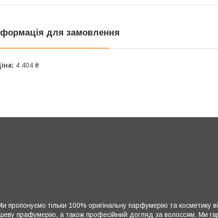
нформація для замовлення
іна:
4 404 ₴
и пропонуємо тільки 100% оригінальну парфумерію та косметику ві
нішеву прафумерію, а також професійний догляд за волоссям. Ми гара