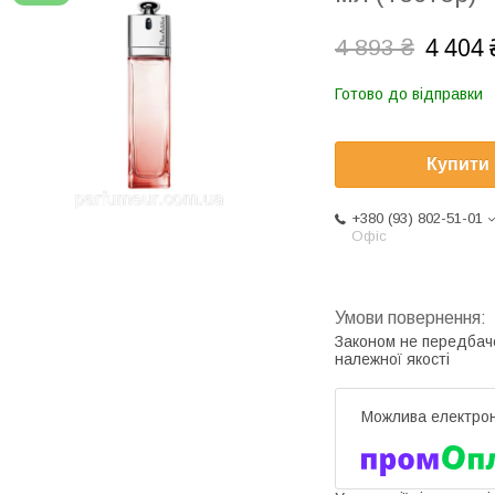
4 404 
4 893 ₴
Готово до відправки
Купити
+380 (93) 802-51-01
Офіс
Законом не передбач
належної якості