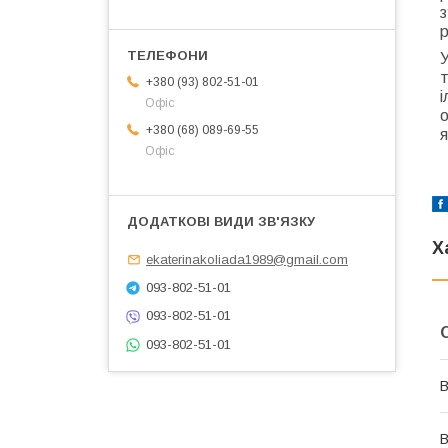
з
р
У
т
+380 (93) 802-51-01
і
Офіс
о
+380 (68) 089-69-55
я
Офіс
Х
ekaterinakoliada1989@gmail.com
093-802-51-01
093-802-51-01
093-802-51-01
В
В