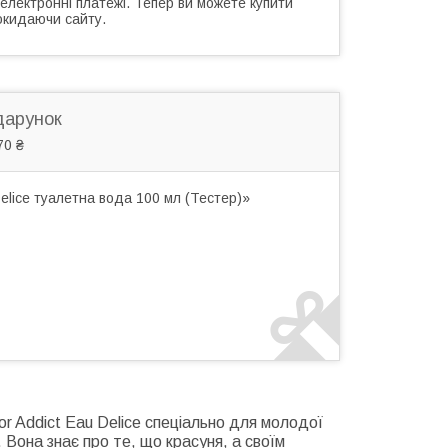
 електронні платежі. Тепер ви можете купити
окидаючи сайту.
дарунок
70 ₴
elice туалетна вода 100 мл (Тестер)»
r Addict Eau Delice спеціально для молодої
. Вона знає про те, що красуня, а своїм