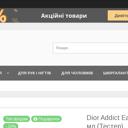
Я
ДЛЯ РУК І НІГТІВ
ДЛЯ ЧОЛОВІКІВ
ШКІРГАЛАН
Dior Addict 
Топ продаж
Подарунок
мл (Тестер)
–10%