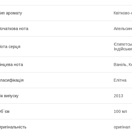
ип аромату
Квітково-
очаткова нота
Апельсин
Єгипетськ
ота серця
Індійськ
інцева нота
Ваніль, К
ласифікація
Елітна
ік випуску
2013
б`єм
100 мл
ригінальність
оригінал