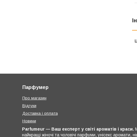
І
Ц
Парфумер
Про магазин
Відгуки
Доставка і оплата
Новини
Parfumeur — Ваш експерт у світі ароматів і краси.
М
найкращі жіночі та чоловічі парфуми, унісекс аромати, 