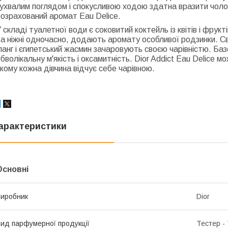
ухвалим поглядом і спокусливою ходою здатна вразити чолов
озрахований аромат Eau Delice.
 складі туалетної води є соковитий коктейль із квітів і фрук
а ніжні одночасно, додають аромату особливої родзинки. Сві
ланг і єгипетський жасмин зачаровують своєю чарівністю. Ба
бволікальну м'якість і оксамитність. Dior Addict Eau Delice м
кому кожна дівчина відчує себе чарівною.
арактеристики
Основні
иробник
Dior
ид парфумерної продукції
Тестер -