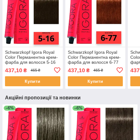
Schwarzkopf Igora Royal
Schwarzkopf Igora Royal
Schw
Color Перманентна крем-
Color Перманентна крем-
Colo
фарба для волосся 5-16
фарба для волосся 6-77
фарб
Світлий коричневий
Темно-русявий мiдний
Світ
437,10
437,10
437
₴
₴
465 ₴
465 ₴
сандре шоколадний 60 мл
екстра 60 мл
екст
Купити
Купити
Акційні пропозиції та новинки
–6%
–6%