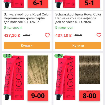
Schwarzkopf Igora Royal Color
Schwarzkopf Igora Royal Color
Перманентна крем-фарба
Перманентна крем-фарба
для волосся 6-1 Темно-
для волосся 5-1 Світло-
русявий сандре 60 мл
коричневий сандре 60 мл
В наявності
В наявності
437,10
437,10
₴
₴
465 ₴
465 ₴
Купити
Купити
–6%
–6%