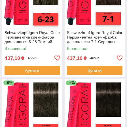
Schwarzkopf Igora Royal Color
Schwarzkopf Igora Royal Color
Перманентна крем-фарба
Перманентна крем-фарба
для волосся 6-23 Темний
для волосся 7-1 Середньо-
блондин 60 мл
русявий сандре 60 мл
В наявності
В наявності
437,10
437,10
₴
₴
465 ₴
465 ₴
Купити
Купити
–6%
–6%