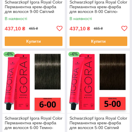
Schwarzkopf Igora Royal Color
Schwarzkopf Igora Royal Color
Перманентна крем-фарба
Перманентна крем-фарба
для волосся 9-00 Світлий
для волосся 8-00 Світло-
блондин натуральний екстра
русявий натуральний екстра
В наявності
В наявності
60 мл
60 мл
437,10
437,10
₴
₴
465 ₴
465 ₴
Купити
Купити
–6%
–6%
Schwarzkopf Igora Royal Color
Schwarzkopf Igora Royal Color
Перманентна крем-фарба
Перманентна крем-фарба
для волосся 6-00 Темно-
для волосся 5-00 Світлий