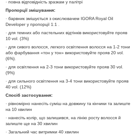
· повна відповідність зразкам у палітрі
Пропорції змішування:
· барвник змішується з окислювачем IGORA Royal Oil
Developer у пропорції 1:1 .
· для темних або пастельних відтінків використовуйте прояв
10 vol. (3%)
· для сивого волосся, легкого освітлення волосся на 1-2 тони
або фарбування «тон у тон» використовуйте прояв 20 vol.
(6%).
· для освітлення на 2-3 тони використовуйте прояв 30 vol.
(9%)
· для сильного освітлення на 3-4 тони використовуйте прояв
40 vol. (12%)
Спосіб застосування:
· рівномірно нанесіть суміш на довжину та кінчики та залиште
на 10 хвилин
· нанесіть колір, що залишився, на лінію росту волосся й
залиште ще на 30 хвилин
· Загальний час витримки 40 хвилин