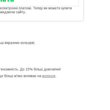
 електронні платежі. Тепер ви можете купити
окидаючи сайту.
ьш виразних кольорів;
тенсивність. До 15% більш довговічні!
ще більш м'яко впливає на
волосся
.