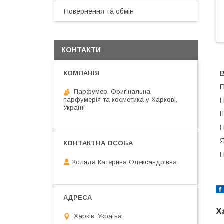
Повернення та обмін
КОНТАКТИ
В
П
Парфумер. Оригінальна
парфумерія та косметика у Харкові,
Н
Україні
Ш
Н
Я
Н
Коляда Катерина Олександрівна
Х
Харків, Україна