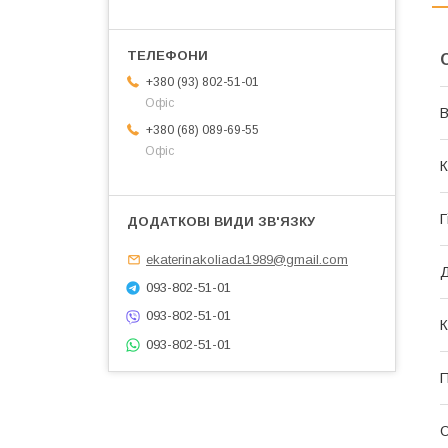
+380 (93) 802-51-01
Офіс
В
+380 (68) 089-69-55
Офіс
К
Г
ekaterinakoliada1989@gmail.com
Д
093-802-51-01
093-802-51-01
К
093-802-51-01
П
О