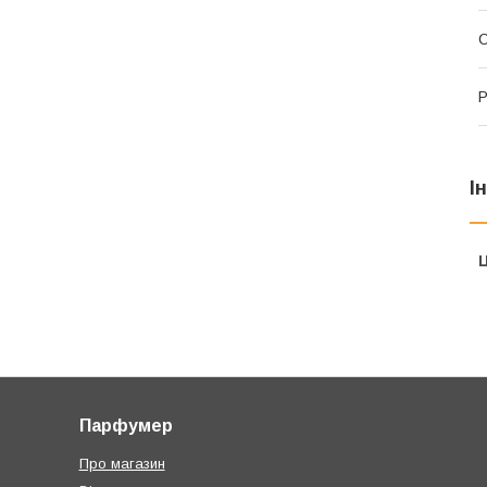
С
Р
І
Ц
Парфумер
Про магазин