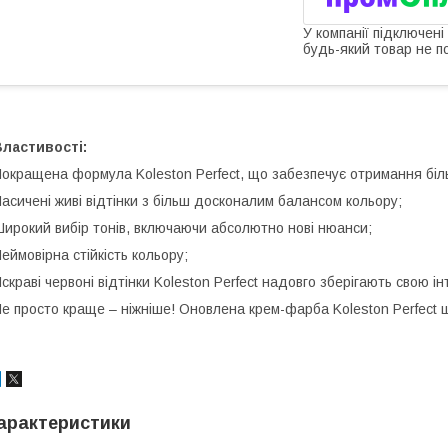
У компанії підключені
будь-який товар не п
ластивості:
окращена формула Koleston Perfect, що забезпечує отримання біл
асичені живі відтінки з більш досконалим балансом кольору;
ирокий вибір тонів, включаючи абсолютно нові нюанси;
еймовірна стійкість кольору;
скраві червоні відтінки Koleston Perfect надовго зберігають свою ін
е просто краще – ніжніше! Оновлена крем-фарба Koleston Perfect 
арактеристики