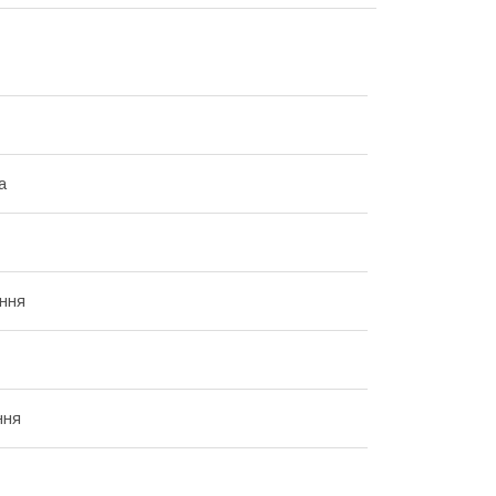
а
ння
ння