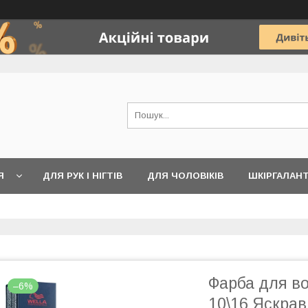
Я
ДЛЯ РУК І НІГТІВ
ДЛЯ ЧОЛОВІКІВ
ШКІРГАЛАН
Фарба для во
–6%
10\16 Яскрав