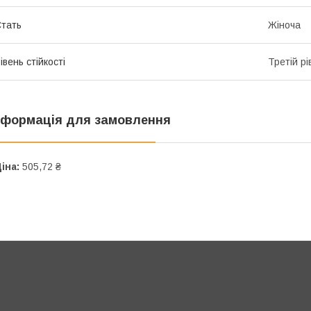
тать
Жіноча
івень стійкості
Третій рі
нформація для замовлення
іна:
505,72 ₴