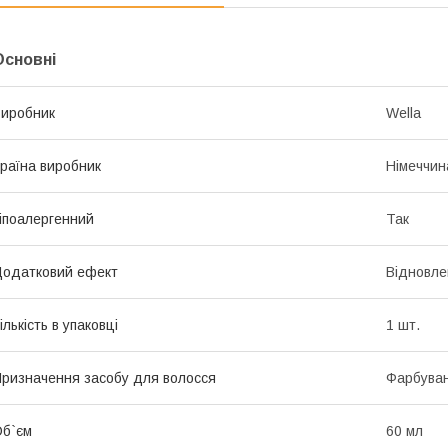
Основні
иробник
Wella
раїна виробник
Німеччин
іпоалергенний
Так
одатковий ефект
Відновле
ількість в упаковці
1 шт.
ризначення засобу для волосся
Фарбува
б`єм
60 мл