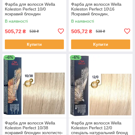
Фарба для волосся Wella
Фарба для волосся Wella
Koleston Perfect 10/0
Koleston Perfect 10\16
яскравий блондин
Яскравий блондин,
попелясто-фіолетовий
В наявності
В наявності
505,72
505,72
₴
₴
538 ₴
538 ₴
Купити
Купити
–6%
–6%
Фарба для волосся Wella
Фарба для волосся Wella
Koleston Perfect 10/38
Koleston Perfect 12/0
яскравий блондин золотисто-
спеціаль натуральний блонд