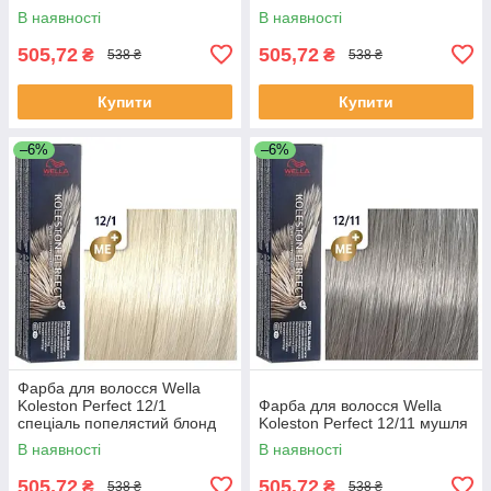
перловий
В наявності
В наявності
505,72
505,72
₴
₴
538 ₴
538 ₴
Купити
Купити
–6%
–6%
Фарба для волосся Wella
Koleston Perfect 12/1
Фарба для волосся Wella
спеціаль попелястий блонд
Koleston Perfect 12/11 мушля
В наявності
В наявності
505,72
505,72
₴
₴
538 ₴
538 ₴