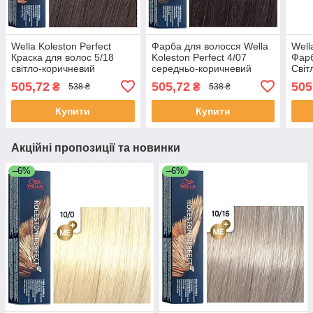
Wella Koleston Perfect
Фарба для волосся Wella
Well
Краска для волос 5/18
Koleston Perfect 4/07
Фарб
світло-коричневий
середньо-коричневий
Світ
попелястий перламутр 60
натурально-коричневий
попе
505,72
505,72
505
₴
₴
538 ₴
538 ₴
мл
Купити
Купити
Акційні пропозиції та новинки
–6%
–6%