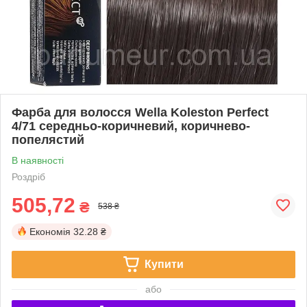
Фарба для волосся Wella Koleston Perfect
4/71 середньо-коричневий, коричнево-
попелястий
В наявності
Роздріб
505,72
₴
538 ₴
Економія
32.28 ₴
Купити
або