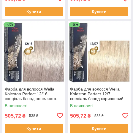
Купити
Купити
–6%
–6%
Фарба для волосся Wella
Фарба для волосся Wella
Koleston Perfect 12/16
Koleston Perfect 12/7
спеціаль блонд попелясто-
спеціаль блонд коричневий
фіолетовий
В наявності
В наявності
505,72
505,72
₴
₴
538 ₴
538 ₴
Купити
Купити