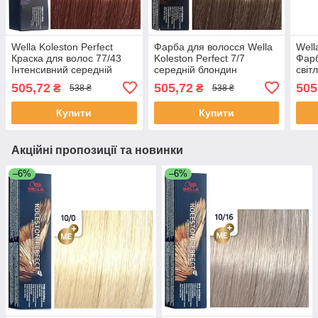
Wella Koleston Perfect
Фарба для волосся Wella
Well
Краска для волос 77/43
Koleston Perfect 7/7
Фарб
Інтенсивний середній
середній блондин
світ
блонд червоне золото 60
коричневий
нату
505,72
505,72
505
₴
₴
538 ₴
538 ₴
мл
60 м
Купити
Купити
Акційні пропозиції та новинки
–6%
–6%