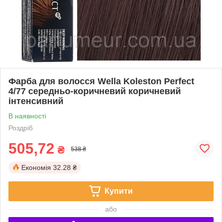
Фарба для волосся Wella Koleston Perfect
4/77 середньо-коричневий коричневий
інтенсивний
В наявності
Роздріб
505,72
₴
538 ₴
Економія
32.28 ₴
Купити
або