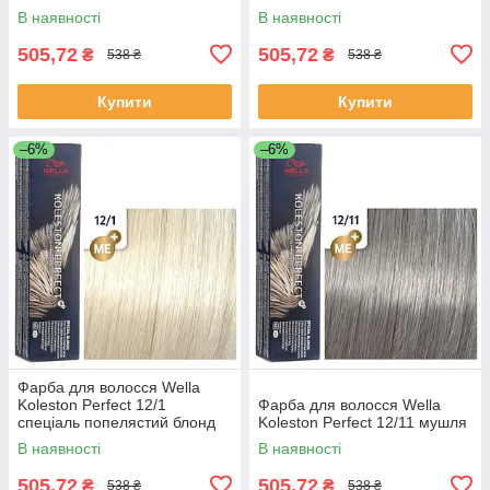
перловий
В наявності
В наявності
505,72
505,72
₴
₴
538 ₴
538 ₴
Купити
Купити
–6%
–6%
Фарба для волосся Wella
Koleston Perfect 12/1
Фарба для волосся Wella
спеціаль попелястий блонд
Koleston Perfect 12/11 мушля
В наявності
В наявності
505,72
505,72
₴
₴
538 ₴
538 ₴