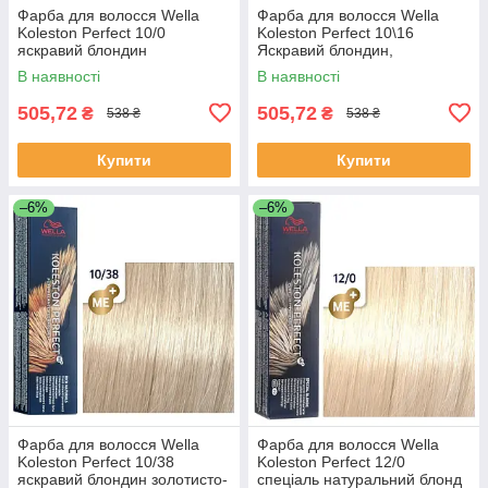
Фарба для волосся Wella
Фарба для волосся Wella
Koleston Perfect 10/0
Koleston Perfect 10\16
яскравий блондин
Яскравий блондин,
попелясто-фіолетовий
В наявності
В наявності
505,72
505,72
₴
₴
538 ₴
538 ₴
Купити
Купити
–6%
–6%
Фарба для волосся Wella
Фарба для волосся Wella
Koleston Perfect 10/38
Koleston Perfect 12/0
яскравий блондин золотисто-
спеціаль натуральний блонд