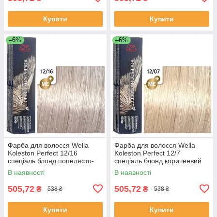
Купити
Купити
–6%
–6%
Фарба для волосся Wella
Фарба для волосся Wella
Koleston Perfect 12/16
Koleston Perfect 12/7
спеціаль блонд попелясто-
спеціаль блонд коричневий
фіолетовий
В наявності
В наявності
505,72
505,72
₴
₴
538 ₴
538 ₴
Купити
Купити