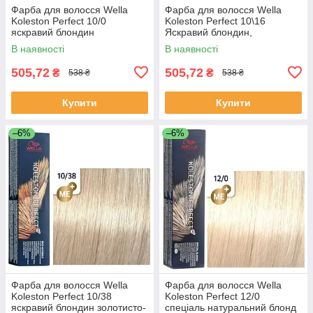
Фарба для волосся Wella
Фарба для волосся Wella
Koleston Perfect 10/0
Koleston Perfect 10\16
яскравий блондин
Яскравий блондин,
попелясто-фіолетовий
В наявності
В наявності
505,72
505,72
₴
₴
538 ₴
538 ₴
Купити
Купити
–6%
–6%
Фарба для волосся Wella
Фарба для волосся Wella
Koleston Perfect 10/38
Koleston Perfect 12/0
яскравий блондин золотисто-
спеціаль натуральний блонд