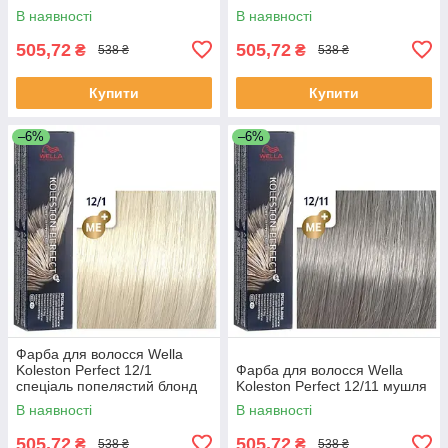
перловий
В наявності
В наявності
505,72
505,72
₴
₴
538 ₴
538 ₴
Купити
Купити
–6%
–6%
Фарба для волосся Wella
Koleston Perfect 12/1
Фарба для волосся Wella
спеціаль попелястий блонд
Koleston Perfect 12/11 мушля
В наявності
В наявності
505,72
505,72
₴
₴
538 ₴
538 ₴