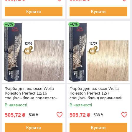
Купити
Купити
–6%
–6%
Фарба для волосся Wella
Фарба для волосся Wella
Koleston Perfect 12/16
Koleston Perfect 12/7
спеціаль блонд попелясто-
спеціаль блонд коричневий
фіолетовий
В наявності
В наявності
505,72
505,72
₴
₴
538 ₴
538 ₴
Купити
Купити