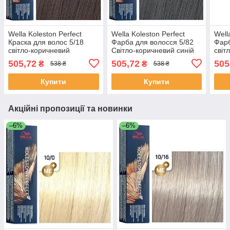
Wella Koleston Perfect
Wella Koleston Perfect
Well
Краска для волос 5/18
Фарба для волосся 5/82
Фарб
світло-коричневий
Світло-коричневий синій
світ
попелястий перламутр 60
матовий 60 мл
кори
505,72
505,72
505
₴
₴
538 ₴
538 ₴
мл
Купити
Купити
Акційні пропозиції та новинки
–6%
–6%