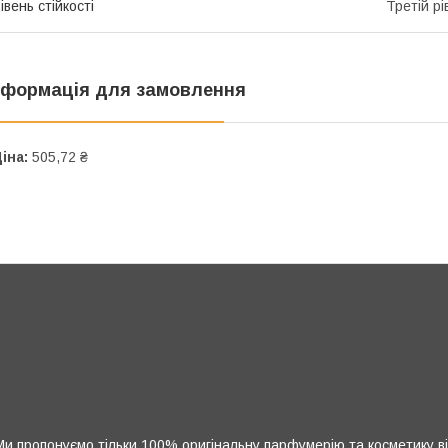
івень стійкості
Третій рі
нформація для замовлення
іна:
505,72 ₴
и пропонуємо тільки 100% оригінальну парфумерію та косметику ві