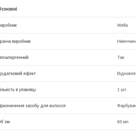
Основні
иробник
Wella
раїна виробник
Німеччин
іпоалергенний
Так
одатковий ефект
Відновле
ількість в упаковці
1 шт.
ризначення засобу для волосся
Фарбува
б`єм
60 мл