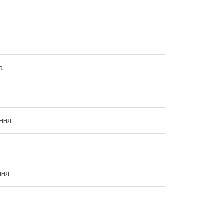
а
ння
ння