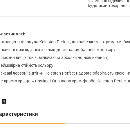
У компанії підключені
будь-який товар не п
ластивості:
окращена формула Koleston Perfect, що забезпечує отримання біл
асичені живі відтінки з більш досконалим балансом кольору;
ирокий вибір тонів, включаючи абсолютно нові нюанси;
еймовірна стійкість кольору;
скраві червоні відтінки Koleston Perfect надовго зберігають свою ін
е просто краще – ніжніше! Оновлена крем-фарба Koleston Perfect 
арактеристики