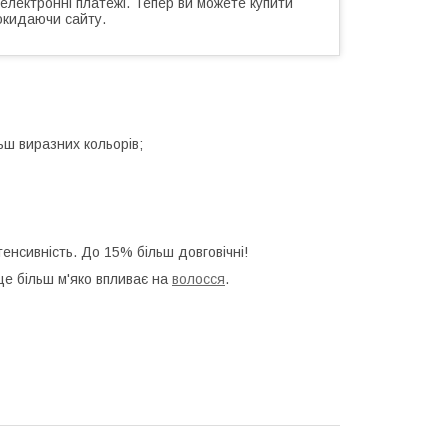
 електронні платежі. Тепер ви можете купити
окидаючи сайту.
ьш виразних кольорів;
тенсивність. До 15% більш довговічні!
ще більш м'яко впливає на
волосся
.