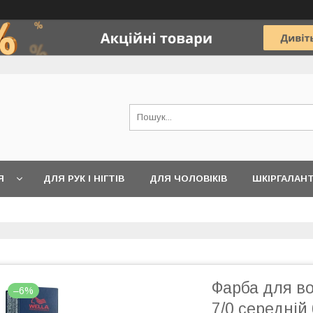
Я
ДЛЯ РУК І НІГТІВ
ДЛЯ ЧОЛОВІКІВ
ШКІРГАЛАН
Фарба для во
–6%
7/0 середній