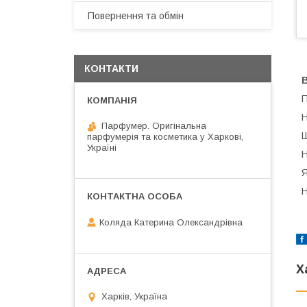
Повернення та обмін
КОНТАКТИ
В
П
Н
Парфумер. Оригінальна
Ш
парфумерія та косметика у Харкові,
Україні
Н
Я
Н
Коляда Катерина Олександрівна
Х
Харків, Україна