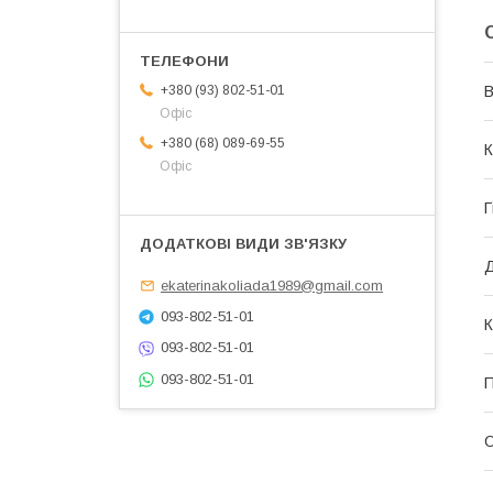
В
+380 (93) 802-51-01
Офіс
+380 (68) 089-69-55
К
Офіс
Г
Д
ekaterinakoliada1989@gmail.com
093-802-51-01
К
093-802-51-01
093-802-51-01
П
О