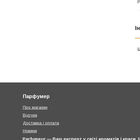
Р
І
Ц
Парфумер
Про магазин
Відгуки
Доставка і оплата
Новини
Parfumeur — Ваш експерт у світі ароматів і краси.
М