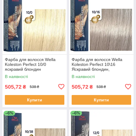
Фарба для волосся Wella
Фарба для волосся Wella
Koleston Perfect 10/0
Koleston Perfect 10\16
яскравий блондин
Яскравий блондин,
попелясто-фіолетовий
В наявності
В наявності
505,72
505,72
₴
₴
538 ₴
538 ₴
Купити
Купити
–6%
–6%