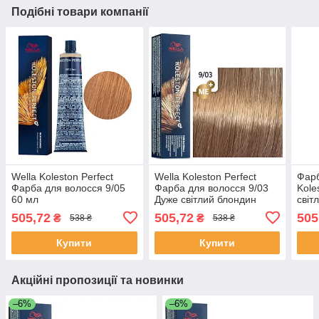
Подібні товари компанії
Wella Koleston Perfect
Wella Koleston Perfect
Фарб
Фарба для волосся 9/05
Фарба для волосся 9/03
Kole
60 мл
Дуже світлий блондин
світ
натуральне золото 60 мл
пер
505,72
505,72
505
₴
₴
538 ₴
538 ₴
Купити
Купити
Акційні пропозиції та новинки
–6%
–6%