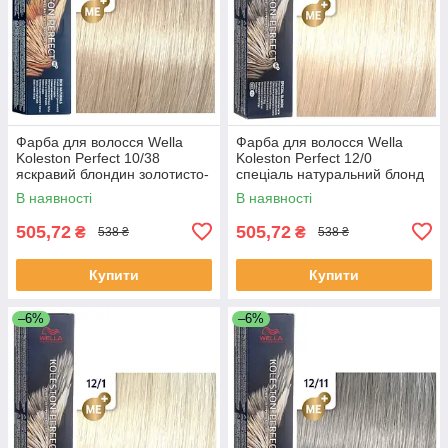
Фарба для волосся Wella
Фарба для волосся Wella
Koleston Perfect 10/38
Koleston Perfect 12/0
яскравий блондин золотисто-
спеціаль натуральний блонд
перловий
В наявності
В наявності
505,72
505,72
₴
₴
538 ₴
538 ₴
Купити
Купити
–6%
–6%