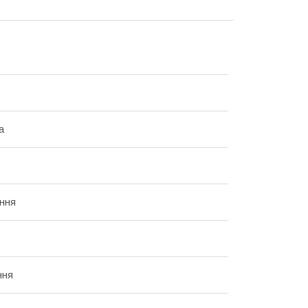
а
ння
ння