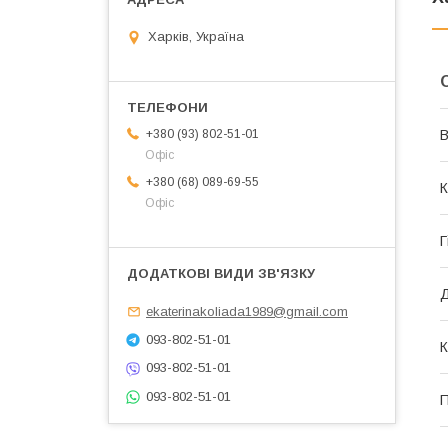
Харків, Україна
В
+380 (93) 802-51-01
Офіс
+380 (68) 089-69-55
К
Офіс
Г
Д
ekaterinakoliada1989@gmail.com
093-802-51-01
К
093-802-51-01
093-802-51-01
П