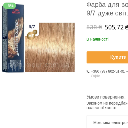
Фарба для во
–6%
9/7 дуже св
505,72 
538 ₴
В наявності
Купити
+380 (93) 802-51-01
Офіс
Законом не передбач
належної якості