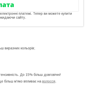
 електронні платежі. Тепер ви можете купити
окидаючи сайту.
ьш виразних кольорів;
тенсивність. До 15% більш довговічні!
ще більш м'яко впливає на
волосся
.