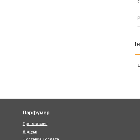
О
Р
І
Ц
Парфумер
Про магазин
Відгуки
Доставка і оплата