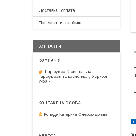
Доставка і оплата
Повернення та обмін
КОНТАКТИ
В
П
Н
Парфумер. Оригінальна
Ш
парфумерія та косметика у Харкові,
Україні
Н
Я
Н
Коляда Катерина Олександрівна
Х