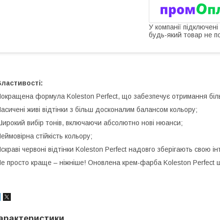
У компанії підключені
будь-який товар не п
ластивості:
окращена формула Koleston Perfect, що забезпечує отримання біл
асичені живі відтінки з більш досконалим балансом кольору;
ирокий вибір тонів, включаючи абсолютно нові нюанси;
еймовірна стійкість кольору;
скраві червоні відтінки Koleston Perfect надовго зберігають свою ін
е просто краще – ніжніше! Оновлена крем-фарба Koleston Perfect 
арактеристики