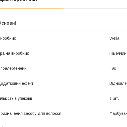
Основні
иробник
Wella
раїна виробник
Німеччин
іпоалергенний
Так
одатковий ефект
Відновле
ількість в упаковці
1 шт.
ризначення засобу для волосся
Фарбува