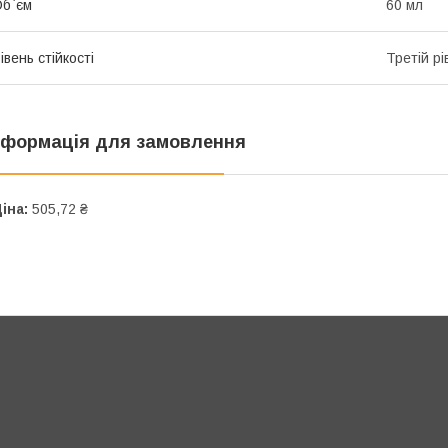
б`єм
60 мл
івень стійкості
Третій рі
нформація для замовлення
іна:
505,72 ₴