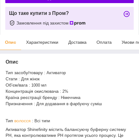
Що таке купити з Пром?
Замовлення під захистом
Опис
Характеристики
Доставка
Оплата
Умови п
Опис
Тип засобу/товару
:
Активатор
Стати
:
Для жінок
Об'єм/вага
:
1000 мл
Концентрація окислювача
:
2%
Країна реєстрації бренду
:
Німеччина
Призначення
:
Для додавання в фарбуючу суміш
Тип
волосся
:
Всі типи
Активатор Shinefinity містить балансуючу буферну систему
PH, яка контролюватиме PH протягом усього процесу. Це