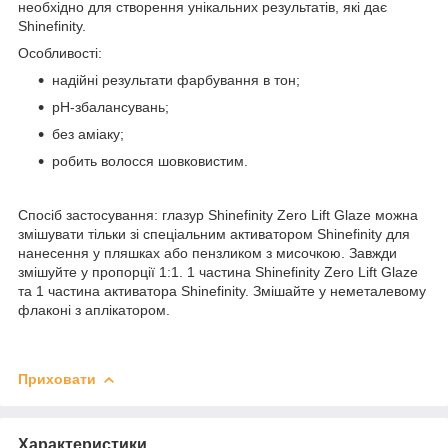
необхідно для створення унікальних результатів, які дає
Shinefinity.
Особливості:
надійні результати фарбування в тон;
pH-збалансувань;
без аміаку;
робить волосся шовковистим.
Спосіб застосування: глазур Shinefinity Zero Lift Glaze можна
змішувати тільки зі спеціальним активатором Shinefinity для
нанесення у пляшках або пензликом з мисочкою. Завжди
змішуйте у пропорції 1:1. 1 частина Shinefinity Zero Lift Glaze
та 1 частина активатора Shinefinity. Змішайте у неметалевому
флаконі з аплікатором.
Приховати
Характеристики