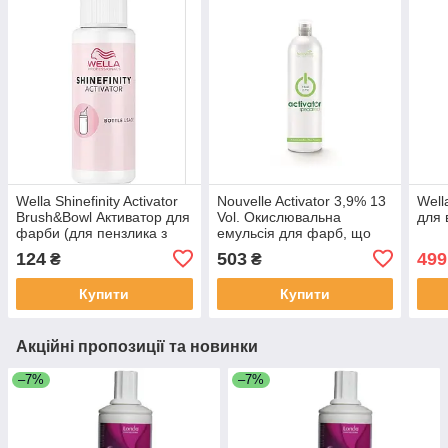
Wella Shinefinity Activator
Nouvelle Activator 3,9% 13
Well
Brush&Bowl Активатор для
Vol. Окислювальна
для 
фарби (для пензлика з
емульсія для фарб, що
місочкою) 60 мл
тонуть, 1000 мл
124
503
499
₴
₴
Купити
Купити
Акційні пропозиції та новинки
–7%
–7%