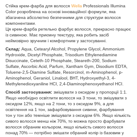
Стійка крем-фарба для волосся
Wella
Professionals Illumina
Color розроблена на основі інноваційної формули, яка
збагачена абсолютно безпечними для структури волосся
компонентами.
Ця крем-фарба ретельно фарбує волосся, прекрасно працює
із сивиною. Має приємну текстуру, яка робить засіб
неймовірно зручним і комфортним у застосуванні.
Склад:
Aqua, Cetearyl Alcohol, Propylene Glycol, Ammonium
Hydroxide, Dicetyl Phosphate, Trisodium Ethylenediamine
Disuccinate, Ceteth-10 Phosphate, Steareth-200, Sodium
Sulfate, Ascorbic Acid, Parfum, Xantham Gym, Disodium EDTA,
Toluene-2,5-Diamine Sulfate, Resorcinol, m-Aminophenol, p-
Aminophenol, Geraniol, Linalool, BHT, Hydroxyethyl-3, 4-
Methylenedioxyaniline HCI, 2,4-Diaminophenoxyethanol HCI.
Спосіб застосування:
змішувати з оксидом у пропорції 1:1.
Якщо необхідно освітлити волосся на 3 тони, то змішувати з
оксидом 12%, якщо на 2 тони, то з оксидом 9%, а для
освітлення на 1 тон, зафарбовування сивини, фарбування
тон у тон або темніше змішувати з оксидом 6%. Якщо кількість
сивого волосся менш ніж 70%, то можна просто фарбувати
волосся обраним кольором, якщо кількість сивого волосся
понад 70% — потрібно змішати обраний колір із базовим у