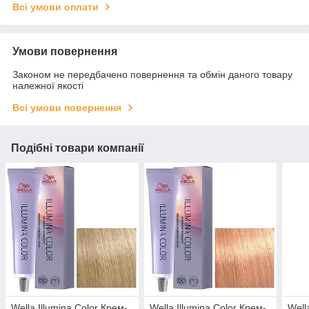
Всі умови оплати
Умови повернення
Законом не передбачено повернення та обмін даного товару
належної якості
Всі умови повернення
Подібні товари компанії
Wella Illumina Color Крем-
Wella Illumina Color Крем-
Well