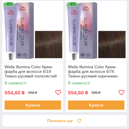
–6%
–6%
Wella Illumina Color Крем-
Wella Illumina Color Крем-
фарба для волосся 6/19
фарба для волосся 6/76
Темно-русявий попелястий
Темно-русявий коричнево-
сандре 60 мл
фіолетовий 60 мл
В наявності
В наявності
554,60
554,60
₴
₴
590 ₴
590 ₴
Купити
Купити
Показати ще