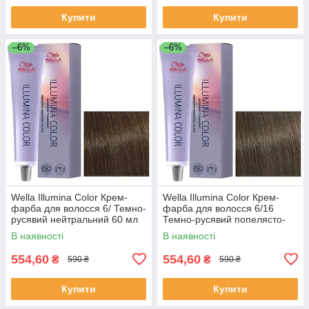
Купити
Купити
–6%
–6%
Wella Illumina Color Крем-
Wella Illumina Color Крем-
фарба для волосся 6/ Темно-
фарба для волосся 6/16
русявий нейтральний 60 мл
Темно-русявий попелясто-
фіолетовий 60 мл
В наявності
В наявності
554,60
554,60
₴
₴
590 ₴
590 ₴
Купити
Купити