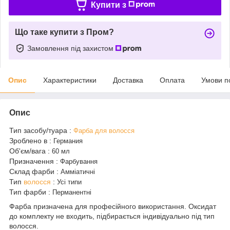
Купити з
Що таке купити з Пром?
Замовлення під захистом
Опис
Характеристики
Доставка
Оплата
Умови п
Опис
Тип засобу/туара
:
Фарба для волосся
Зроблено в
:
Германия
Об'єм/вага
:
60 мл
Призначення
:
Фарбування
Склад фарби
:
Амміатичні
Тип
волосся
:
Усі типи
Тип фарби
:
Перманентні
Фарба призначена для професійного використання. Оксидат
до комплекту не входить, підбирається індивідуально під тип
волосся.