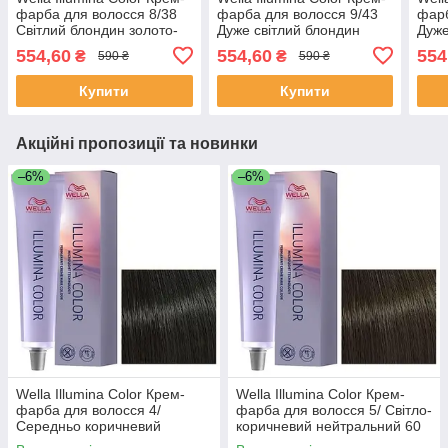
фарба для волосся 8/38
фарба для волосся 9/43
фарб
Світлий блондин золото-
Дуже світлий блондин
Дуже
перламутровий 60 мл
червоне золото 60 мл
черв
554,60
554,60
554
₴
₴
590 ₴
590 ₴
мл
Купити
Купити
Акційні пропозиції та новинки
–6%
–6%
Wella Illumina Color Крем-
Wella Illumina Color Крем-
фарба для волосся 4/
фарба для волосся 5/ Світло-
Середньо коричневий
коричневий нейтральний 60
нейтральний 60 мл
мл