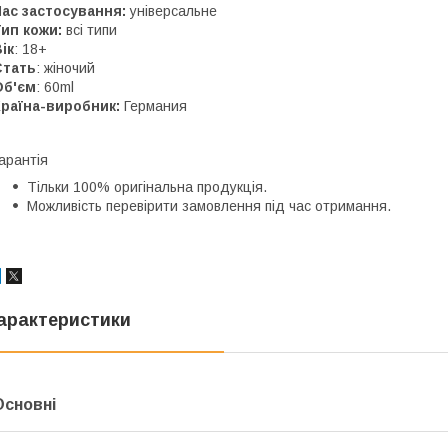
Час застосування:
універсальне
Тип кожи:
всі типи
ік
: 18+
Стать
: жіночий
Об'єм
: 60ml
раїна-виробник:
Германия
арантія
Тільки 100% оригінальна продукція.
Можливість перевірити замовлення під час отримання.
арактеристики
Основні