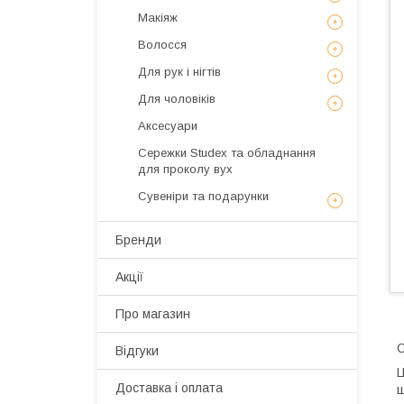
Макіяж
Волосся
Для рук і нігтів
Для чоловіків
Аксесуари
Сережки Studex та обладнання
для проколу вух
Сувеніри та подарунки
Бренди
Акції
Про магазин
Відгуки
Ц
Доставка і оплата
ш