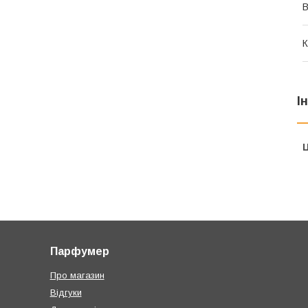
В
К
І
Ц
Парфумер
Про магазин
Відгуки