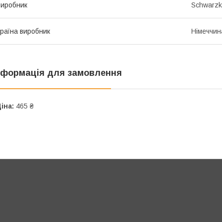
иробник
Schwarzk
раїна виробник
Німеччин
нформація для замовлення
іна:
465 ₴