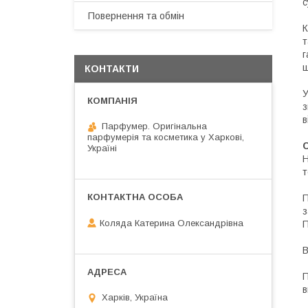
с
Повернення та обмін
К
т
г
ш
КОНТАКТИ
У
з
в
Парфумер. Оригінальна
парфумерія та косметика у Харкові,
Україні
Н
т
П
з
Коляда Катерина Олександрівна
П
В
П
в
Харків, Україна