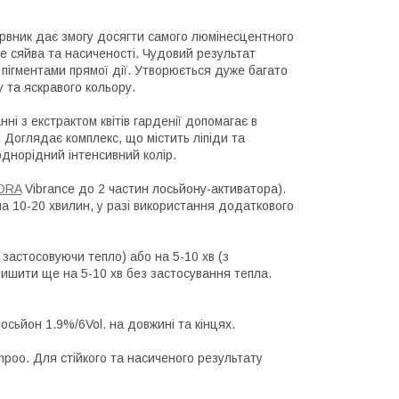
арвник дає змогу досягти самого люмінесцентного
ше сяйва та насиченості. Чудовий результат
 пігментами прямої дії. Утворюється дуже багато
 та яскравого кольору.
ні з екстрактом квітів гарденії допомагає в
 Доглядає комплекс, що містить ліпіди та
однорідний інтенсивний колір.
ORA
Vibrance до 2 частин лосьйону-активатора).
на 10-20 хвилин, у разі використання додаткового
застосовуючи тепло) або на 5-10 хв (з
алишити ще на 5-10 хв без застосування тепла.
осьйон 1.9%/6Vol. на довжині та кінцях.
poo. Для стійкого та насиченого результату