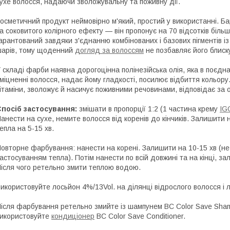
ухе волосся, надаючи зволожувальну та поживну дії.
осметичний продукт неймовірно м'який, простий у використанні. Б
а соковитого колірного ефекту — він пропонує на 70 відсотків біль
арантований завдяки з'єднанню комбінованих і базових пігментів із
арів, тому щоденний
догляд за волоссям
не позбавляє його блиску
 складі фарби наявна дорогоцінна полінезійська олія, яка в поєднан
міцненні волосся, надає йому гладкості, посилює відбиття кольору.
ітаміни, зволожує й насичує поживними речовинами, відповідає за 
Спосіб застосування:
змішати в пропорції 1:2 (1 частина крему
IG
анести на сухе, немите волосся від коренів до кінчиків. Залишити 
епла на 5-15 хв.
овторне фарбування: нанести на корені. Залишити на 10-15 хв (не 
астосуванням тепла). Потім нанести по всій довжині та на кінці, з
ісля чого ретельно змити теплою водою.
икористовуйте лосьйон 4%/13Vol. на ділянці відрослого волосся і л
ісля фарбування ретельно змийте із шампунем BC Color Save Sham
икористовуйте
кондиціонер
BC Color Save Conditioner.