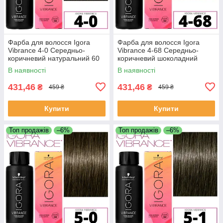
Фарба для волосся Igora
Фарба для волосся Igora
Vibrance 4-0 Середньо-
Vibrance 4-68 Середньо-
коричневий натуральний 60
коричневий шоколадний
мл
червоний 60 мл
В наявності
В наявності
431,46
431,46
₴
₴
459 ₴
459 ₴
Купити
Купити
Топ продажів
–6%
Топ продажів
–6%