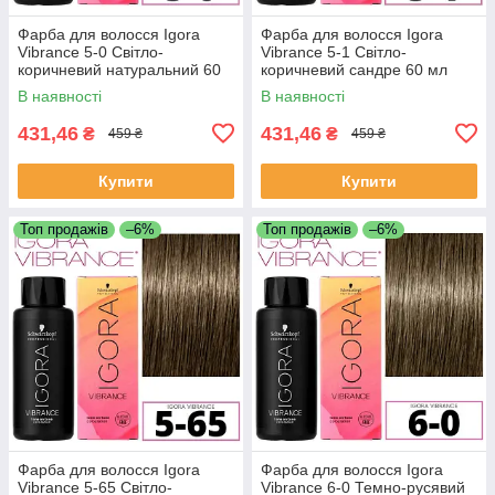
Фарба для волосся Igora
Фарба для волосся Igora
Vibrance 5-0 Світло-
Vibrance 5-1 Світло-
коричневий натуральний 60
коричневий сандре 60 мл
мл
В наявності
В наявності
431,46
431,46
₴
₴
459 ₴
459 ₴
Купити
Купити
Топ продажів
–6%
Топ продажів
–6%
Фарба для волосся Igora
Фарба для волосся Igora
Vibrance 5-65 Світло-
Vibrance 6-0 Темно-русявий