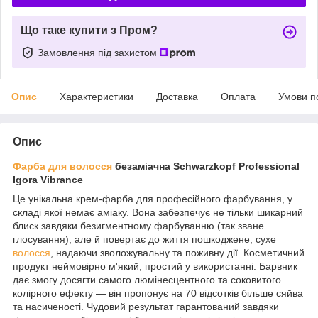
Що таке купити з Пром?
Замовлення під захистом
Опис
Характеристики
Доставка
Оплата
Умови п
Опис
Фарба для волосся
безаміачна Schwarzkopf Professional
Igora Vibrance
Це унікальна крем-фарба для професійного фарбування, у
складі якої немає аміаку. Вона забезпечує не тільки шикарний
блиск завдяки безигментному фарбуванню (так зване
глосування), але й повертає до життя пошкоджене, сухе
волосся
, надаючи зволожувальну та поживну дії. Косметичний
продукт неймовірно м'який, простий у використанні. Барвник
дає змогу досягти самого люмінесцентного та соковитого
колірного ефекту — він пропонує на 70 відсотків більше сяйва
та насиченості. Чудовий результат гарантований завдяки