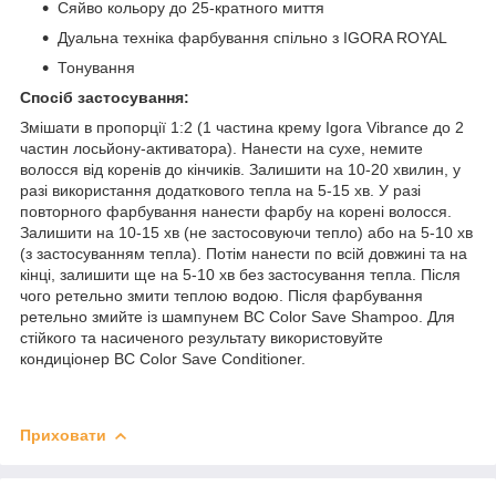
Сяйво кольору до 25-кратного миття
Дуальна техніка фарбування спільно з IGORA ROYAL
Тонування
Спосіб застосування:
Змішати в пропорції 1:2 (1 частина крему Igora Vibrance до 2
частин лосьйону-активатора). Нанести на сухе, немите
волосся від коренів до кінчиків. Залишити на 10-20 хвилин, у
разі використання додаткового тепла на 5-15 хв. У разі
повторного фарбування нанести фарбу на корені волосся.
Залишити на 10-15 хв (не застосовуючи тепло) або на 5-10 хв
(з застосуванням тепла). Потім нанести по всій довжині та на
кінці, залишити ще на 5-10 хв без застосування тепла. Після
чого ретельно змити теплою водою. Після фарбування
ретельно змийте із шампунем BC Color Save Shampoo. Для
стійкого та насиченого результату використовуйте
кондиціонер BC Color Save Conditioner.
Приховати