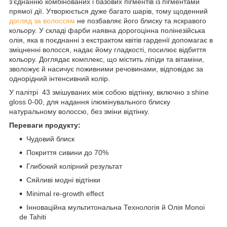
з'єднанню комбінованих і базових пігментів із пігментами
прямої дії. Утворюється дуже багато шарів, тому щоденний
догляд за волоссям
не позбавляє його блиску та яскравого
кольору. У складі фарби наявна дорогоцінна полінезійська
олія, яка в поєднанні з екстрактом квітів гарденії допомагає в
зміцненні волосся, надає йому гладкості, посилює відбиття
кольору. Доглядає комплекс, що містить ліпіди та вітаміни,
зволожує й насичує поживними речовинами, відповідає за
однорідний інтенсивний колір.
У палітрі 43 змішуваних між собою відтінку, включно з shine
gloss 0-00, для надання ілюмінувального блиску
натуральному волоссю, без зміни відтінку.
Переваги продукту:
Чудовий блиск
Покриття сивини до 70%
Глибокий колірний результат
Сяйливі модні відтінки
Minimal re-growth effect
Інноваційна мультитональна Технологія й Олія Monoi
de Tahiti