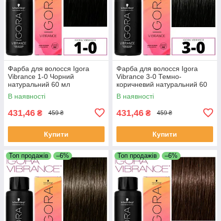
Фарба для волосся Igora
Фарба для волосся Igora
Vibrance 1-0 Чорний
Vibrance 3-0 Темно-
натуральний 60 мл
коричневий натуральний 60
мл
В наявності
В наявності
431,46
431,46
₴
₴
459 ₴
459 ₴
Купити
Купити
Топ продажів
–6%
Топ продажів
–6%