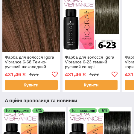
Фарба для волосся Igora
Фарба для волосся Igora
Фарб
Vibrance 6-68 Темно-
Vibrance 6-23 темний
Vibr
русявий шоколадний
русявий сандрі
кори
екстра 60 мл
попелястий 60 мл
60 м
431,46
431,46
431
₴
₴
459 ₴
459 ₴
Купити
Купити
Акційні пропозиції та новинки
Топ продажів
–6%
Топ продажів
–6%