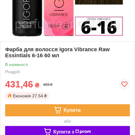
Фарба для волосся Igora Vibrance Raw
Essintials 6-16 60 мл
В наявності
Роздріб
431,46
₴
459 ₴
Економія
27.54 ₴
Купити
або
Купити з