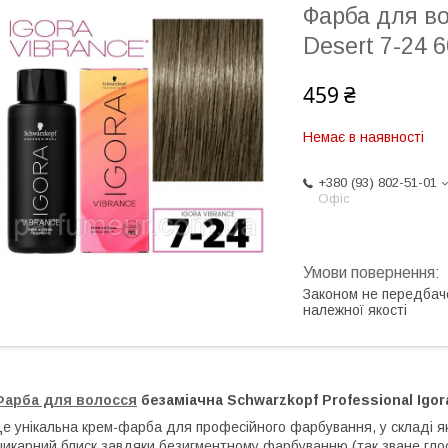
Фарба для во
Desert 7-24 
459 ₴
Немає в наявності
+380 (93) 802-51-01
Офіс
Законом не передбач
належної якості
Фарба для волосся
безаміачна Schwarzkopf Professional Igor
е унікальна крем-фарба для професійного фарбування, у складі яко
икарний блиск завдяки безигментному фарбуванню (так зване гло