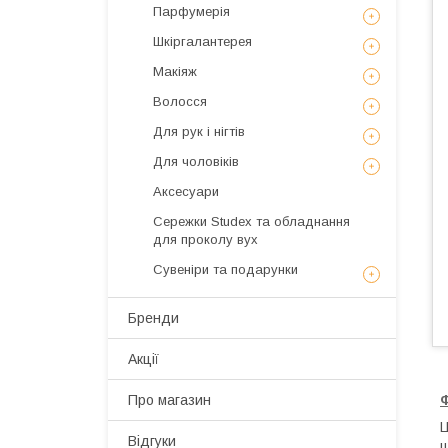
Парфумерія
Шкіргалантерея
Макіяж
Волосся
Для рук і нігтів
Для чоловіків
Аксесуари
Сережки Studex та обладнання
для проколу вух
Сувеніри та подарунки
Бренди
Акції
Про магазин
Ц
Відгуки
ш