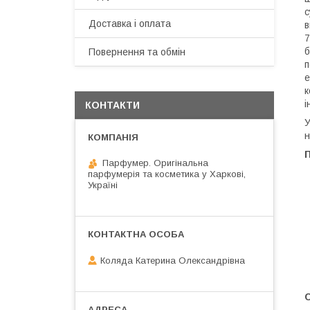
с
Доставка і оплата
в
7
б
Повернення та обмін
п
е
к
і
КОНТАКТИ
У
н
Парфумер. Оригінальна
парфумерія та косметика у Харкові,
Україні
Коляда Катерина Олександрівна
С