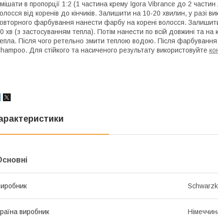
мішати в пропорції 1:2 (1 частина крему Igora Vibrance до 2 части
олосся від коренів до кінчиків. Залишити на 10-20 хвилин, у разі в
овторного фарбування нанести фарбу на корені волосся. Залишити 
0 хв (з застосуванням тепла). Потім нанести по всій довжині та на 
епла. Після чого ретельно змити теплою водою. Після фарбування
hampoo. Для стійкого та насиченого результату використовуйте
ко
арактеристики
Основні
иробник
Schwarzk
раїна виробник
Німеччин