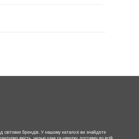
д світових брендів. У нашому каталозі ви знайдете
нтуємо якість, низькі ціни та швидку доставку по всій