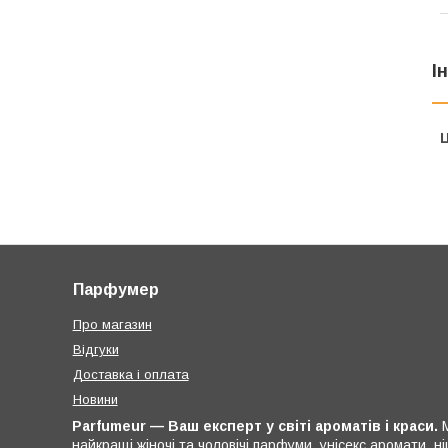
І
Ц
Парфумер
Про магазин
Відгуки
Доставка і оплата
Новини
Parfumeur — Ваш експерт у світі ароматів і краси.
М
найкращі жіночі та чоловічі парфуми, унісекс аромати, 