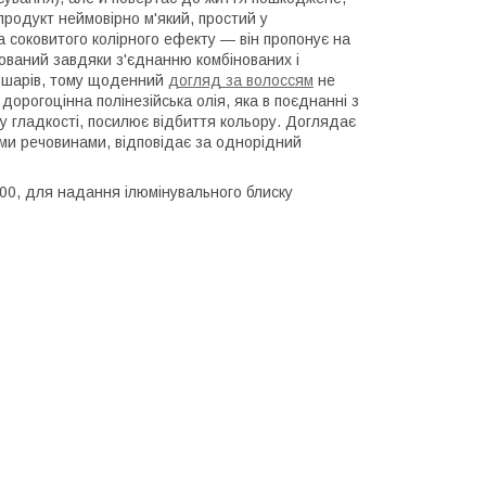
продукт неймовірно м'який, простий у
а соковитого колірного ефекту — він пропонує на
тований завдяки з'єднанню комбінованих і
то шарів, тому щоденний
догляд за волоссям
не
дорогоцінна полінезійська олія, яка в поєднанні з
му гладкості, посилює відбиття кольору. Доглядає
ними речовинами, відповідає за однорідний
0-00, для надання ілюмінувального блиску