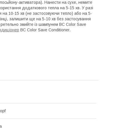
н лосьйону-активатора). Нанести на сухе, немите
икористання додаткового тепла на 5-15 хв. У разі
на 10-15 хв (не застосовуючи тепло) або на 5-
кінці, залишити ще на 5-10 хв без застосування
 ретельно змийте із шампунем BC Color Save
ндиціонер
BC Color Save Conditioner.
opf
а