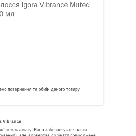
лосся Igora Vibrance Muted
60 мл
ено повернення та обмін даного товару
a Vibrance
ї немає аміаку. Вона забезпечує не тільки
сування), але й повертає до життя пошкоджене,