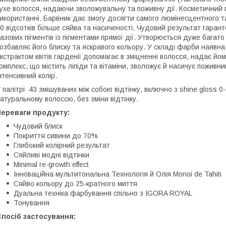
ухе волосся, надаючи зволожувальну та поживну дії. Косметичний 
икористанні. Барвник дає змогу досягти самого люмінесцентного т
0 відсотків більше сяйва та насиченості. Чудовий результат гаран
азових пігментів із пігментами прямої дії. Утворюється дуже бага
озбавляє його блиску та яскравого кольору. У складі фарби наявна 
кстрактом квітів гарденії допомагає в зміцненні волосся, надає йо
омплекс, що містить ліпіди та вітаміни, зволожує й насичує пожив
нтенсивний колір.
 палітрі 43 змішуваних між собою відтінку, включно з shine gloss 
атуральному волоссю, без зміни відтінку.
Переваги продукту:
Чудовий блиск
Покриття сивини до 70%
Глибокий колірний результат
Сяйливі модні відтінки
Minimal re-growth effect
Інноваційна мультитональна Технологія й Олія Monoi de Tahiti
Сяйво кольору до 25-кратного миття
Дуальна техніка фарбування спільно з IGORA ROYAL
Тонування
посіб застосування: