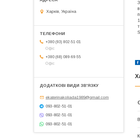
З
в
Харків, Україна
п
1
т
S
+380 (93) 802-51-01
Офіс
+380 (68) 089-69-55
Офіс
Х
ekaterinakoliada1989@gmail.com
093-802-51-01
093-802-51-01
В
093-802-51-01
К