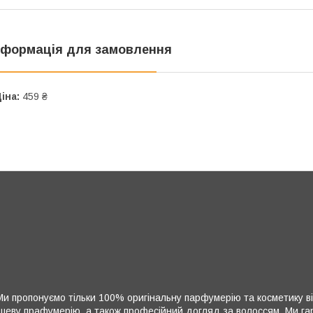
нформація для замовлення
іна:
459 ₴
и пропонуємо тільки 100% оригінальну парфумерію та косметику ві
нішеву прафумерію, а також професійний догляд за волоссям. Ми гара