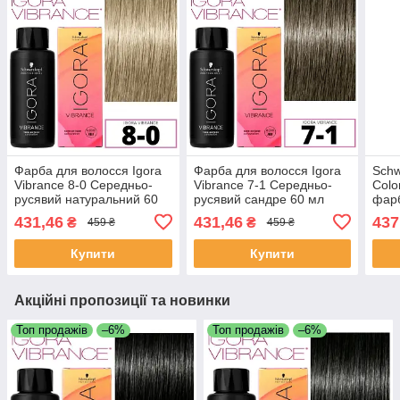
Фарба для волосся Igora
Фарба для волосся Igora
Schw
Vibrance 8-0 Середньо-
Vibrance 7-1 Середньо-
Colo
русявий натуральний 60
русявий сандре 60 мл
фарб
мл
Сере
431,46
431,46
437
₴
₴
459 ₴
459 ₴
попе
Купити
Купити
Акційні пропозиції та новинки
Топ продажів
–6%
Топ продажів
–6%