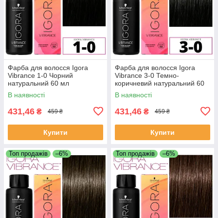
Фарба для волосся Igora
Фарба для волосся Igora
Vibrance 1-0 Чорний
Vibrance 3-0 Темно-
натуральний 60 мл
коричневий натуральний 60
мл
В наявності
В наявності
431,46
431,46
₴
₴
459 ₴
459 ₴
Купити
Купити
Топ продажів
–6%
Топ продажів
–6%