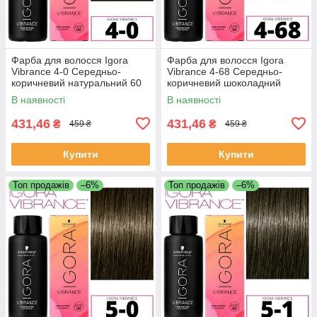
Фарба для волосся Igora
Фарба для волосся Igora
Vibrance 4-0 Середньо-
Vibrance 4-68 Середньо-
коричневий натуральний 60
коричневий шоколадний
мл
червоний 60 мл
В наявності
В наявності
431,46
431,46
₴
₴
459 ₴
459 ₴
Купити
Купити
Топ продажів
–6%
Топ продажів
–6%