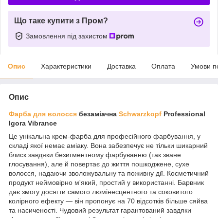
Що таке купити з Пром?
Замовлення під захистом
Опис
Характеристики
Доставка
Оплата
Умови п
Опис
Фарба для волосся
безаміачна
Schwarzkopf
Professional
Igora Vibrance
Це унікальна крем-фарба для професійного фарбування, у
складі якої немає аміаку. Вона забезпечує не тільки шикарний
блиск завдяки безигментному фарбуванню (так зване
глосування), але й повертає до життя пошкоджене, сухе
волосся, надаючи зволожувальну та поживну дії. Косметичний
продукт неймовірно м'який, простий у використанні. Барвник
дає змогу досягти самого люмінесцентного та соковитого
колірного ефекту — він пропонує на 70 відсотків більше сяйва
та насиченості. Чудовий результат гарантований завдяки