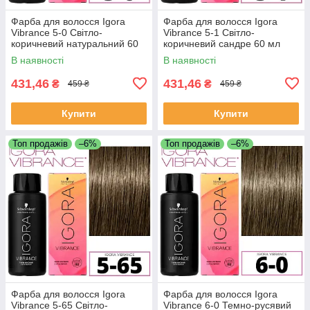
Фарба для волосся Igora
Фарба для волосся Igora
Vibrance 5-0 Світло-
Vibrance 5-1 Світло-
коричневий натуральний 60
коричневий сандре 60 мл
мл
В наявності
В наявності
431,46
431,46
₴
₴
459 ₴
459 ₴
Купити
Купити
Топ продажів
–6%
Топ продажів
–6%
Фарба для волосся Igora
Фарба для волосся Igora
Vibrance 5-65 Світло-
Vibrance 6-0 Темно-русявий