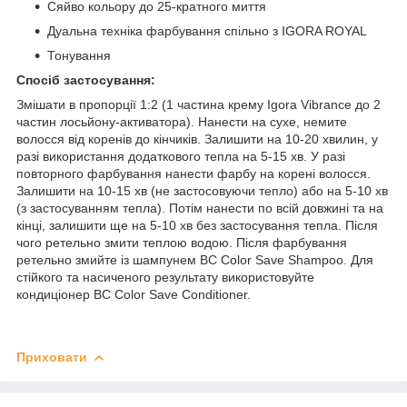
Сяйво кольору до 25-кратного миття
Дуальна техніка фарбування спільно з IGORA ROYAL
Тонування
Спосіб застосування:
Змішати в пропорції 1:2 (1 частина крему Igora Vibrance до 2
частин лосьйону-активатора). Нанести на сухе, немите
волосся від коренів до кінчиків. Залишити на 10-20 хвилин, у
разі використання додаткового тепла на 5-15 хв. У разі
повторного фарбування нанести фарбу на корені волосся.
Залишити на 10-15 хв (не застосовуючи тепло) або на 5-10 хв
(з застосуванням тепла). Потім нанести по всій довжині та на
кінці, залишити ще на 5-10 хв без застосування тепла. Після
чого ретельно змити теплою водою. Після фарбування
ретельно змийте із шампунем BC Color Save Shampoo. Для
стійкого та насиченого результату використовуйте
кондиціонер BC Color Save Conditioner.
Приховати