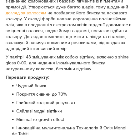
з'єднанню комбінованих і базових пігментів із пігментами
прямої дії. Утворюється дуже багато шарів, тому щоденний
догляд за волоссям
не позбавляє його блиску та яскравого
кольору. У складі фарби наявна дорогоцінна полінезійська
олія, яка в поєднанні з екстрактом квітів гарденії допомагає в
зміцненні волосся, надає йому гладкості, посилює відбиття
кольору. Доглядає комплекс, що містить ліпіди та вітаміни,
зволожує й насичує поживними речовинами, відповідає за
однорідний інтенсивний колір.
У палітрі 43 змішуваних між собою відтінку, включно з shine
gloss 0-00, для надання ілюмінувального блиску
натуральному волоссю, без зміни відтінку.
Переваги продукту:
Чудовий блиск
Покриття сивини до 70%
Глибокий колірний результат
Сяйливі модні відтінки
Minimal re-growth effect
Інноваційна мультитональна Технологія й Олія Monoi
de Tahiti