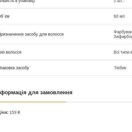
ількість в упаковці
1 шт.
б`єм
60 мл
Фарбуван
ризначення засобу для волосся
Зафарбо
ип волосся
Всі типи 
паковка засобу
Тюбик
нформація для замовлення
іна:
159 ₴