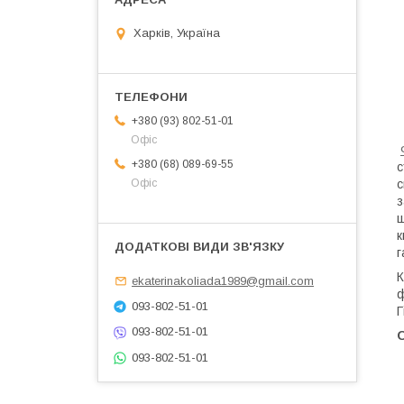
Харків, Україна
+380 (93) 802-51-01
Офіс
+380 (68) 089-69-55
с
с
Офіс
з
щ
к
г
К
ekaterinakoliada1989@gmail.com
ф
093-802-51-01
Г
093-802-51-01
093-802-51-01