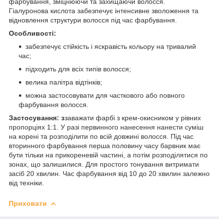
фарбування, зміцнюючи та захищаючи волосся.
Гіалуронова кислота забезпечує інтенсивне зволоження та
відновлення структури волосся під час фарбування.
Особливості:
забезпечує стійкість і яскравість кольору на тривалий
час;
підходить для всіх типів волосся;
велика палітра відтінків;
можна застосовувати для часткового або повного
фарбування волосся.
Застосування: з
заважати фарбі з крем-окисником у рівних
пропорціях 1:1. У разі первинного нанесення нанести суміш
на корені та розподілити по всій довжині волосся. Під час
вторинного фарбування перша половину часу барвник має
бути тільки на прикореневій частині, а потім розподілятися по
зонах, що залишилися. Для простого тонування витримати
засіб 20 хвилин. Час фарбування від 10 до 20 хвилин залежно
від техніки.
Приховати