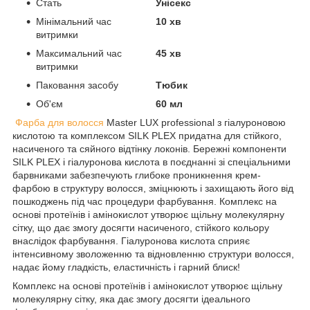
Стать
Унісекс
Мінімальний час
10 хв
витримки
Максимальний час
45 хв
витримки
Паковання засобу
Тюбик
Об'єм
60 мл
Фарба для волосся
Master LUX professional з гіалуроновою
кислотою та комплексом SILK PLEX придатна для стійкого,
насиченого та сяйного відтінку локонів. Бережні компоненти
SILK PLEX і гіалуронова кислота в поєднанні зі спеціальними
барвниками забезпечують глибоке проникнення крем-
фарбою в структуру волосся, зміцнюють і захищають його від
пошкоджень під час процедури фарбування. Комплекс на
основі протеїнів і амінокислот утворює щільну молекулярну
сітку, що дає змогу досягти насиченого, стійкого кольору
внаслідок фарбування. Гіалуронова кислота сприяє
інтенсивному зволоженню та відновленню структури волосся,
надає йому гладкість, еластичність і гарний блиск!
Комплекс на основі протеїнів і амінокислот утворює щільну
молекулярну сітку, яка дає змогу досягти ідеального