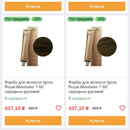
Купити
Купити
Топ продажів
–6%
Топ продажів
–6%
Фарба для волосся Igora
Фарба для волосся Igora
Royal Absolutes 7-50
Royal Absolutes 7-60
середньо-русявий
середньо-русявий
золотистий натуральний 60
шоколадний натуральний 60
В наявності
В наявності
мл
мл
437,10
437,10
₴
₴
465 ₴
465 ₴
Купити
Купити