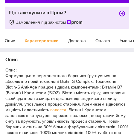
Що таке купити з Пром?
Замовлення під захистом
Опис
Характеристики
Доставка
Оплата
Умови 
Опис
Опис:
Формула цього перманентного барвника ґрунтується на
абсолютно новій технології Biotin-S Complex. Технологія
Biotin-S Anti-Age працює з двома компонентами: Вітамін В7
(Біотин) і Кремнезем (SiO2). Біотин містить сірку, яка завдяки
своїй здатності захищати організм від шкідливого впливу
довкілля, уповільнює процес старіння. Кремнезем відновлює
міцність і еластичність
волосся
. Біотин і Кремнезем
заповнюють структурні порожнечі волосся, повертаючи йому
силу та пружність, уповільнюють процеси старіння. Новий
барвник містить на 30% більше фарбувальних пігментів. 100%
покриття сивини, 100% модних відтінків, 100% турботи про