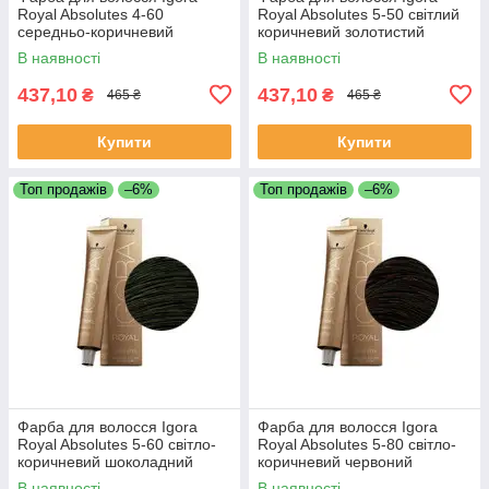
Royal Absolutes 4-60
Royal Absolutes 5-50 світлий
середньо-коричневий
коричневий золотистий
шоколадний натуральний 60
натуральний 60 мл
В наявності
В наявності
мл
437,10
437,10
₴
₴
465 ₴
465 ₴
Купити
Купити
Топ продажів
–6%
Топ продажів
–6%
Фарба для волосся Igora
Фарба для волосся Igora
Royal Absolutes 5-60 світло-
Royal Absolutes 5-80 світло-
коричневий шоколадний
коричневий червоний
натуральний 60 мл
натуральний 60 мл
В наявності
В наявності