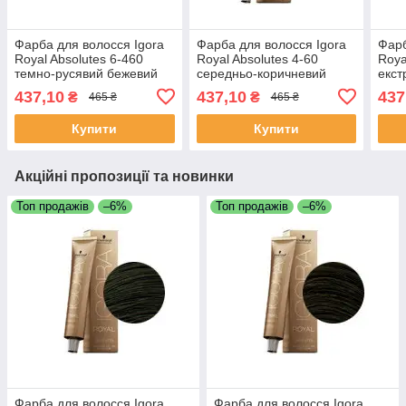
Фарба для волосся Igora
Фарба для волосся Igora
Фарб
Royal Absolutes 6-460
Royal Absolutes 4-60
Roya
темно-русявий бежевий
середньо-коричневий
екст
шоколадний 60 мл
шоколадний натуральний
шоко
437,10
437,10
437
₴
₴
465 ₴
465 ₴
60 мл
60 м
Купити
Купити
Акційні пропозиції та новинки
Топ продажів
–6%
Топ продажів
–6%
Фарба для волосся Igora
Фарба для волосся Igora