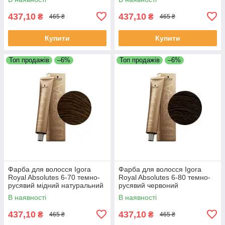
437,10
437,10
₴
₴
465 ₴
465 ₴
Купити
Купити
Топ продажів
–6%
Топ продажів
–6%
Фарба для волосся Igora
Фарба для волосся Igora
Royal Absolutes 6-70 темно-
Royal Absolutes 6-80 темно-
русявий мідний натуральний
русявий червоний
60 мл
натуральний 60 мл
В наявності
В наявності
437,10
437,10
₴
₴
465 ₴
465 ₴