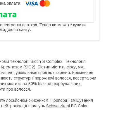
 електронні платежі. Тепер ви можете купити
окидаючи сайту.
ій технології Biotin-S Complex. Технологія
 Кремнезем (SiO2). Біотин містить сірку, яка
овкілля, уповільнює процес старіння. Кремнезем
внюють структурні порожнечі волосся, повертаючи
вник містить на 30% більше фарбувальних
оти про волосся.
 9% лосьйоном-окисником. Пропорції змішування
я нейтралізації шампунь
Schwarzkopf
BC Color