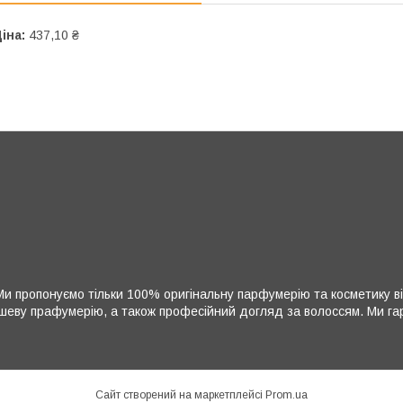
іна:
437,10 ₴
и пропонуємо тільки 100% оригінальну парфумерію та косметику ві
нішеву прафумерію, а також професійний догляд за волоссям. Ми гара
Сайт створений на маркетплейсі
Prom.ua