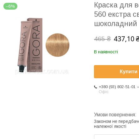
Краска для во
–6%
560 екстра с
шоколадний 
437,10 
465 ₴
В наявності
Купити
+380 (93) 802-51-01
Офіс
Законом не передбач
належної якості