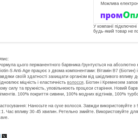
У компанії підключені
будь-який товар не п
пис:
ормула цього перманентного барвника ґрунтується на абсолютно нов
iotin-S Anti-Age працює з двома компонентами: Вітамін В7 (Біотин) і
авдяки своїй здатності захищати організм від шкідливого впливу д
ідновлює міцність і еластичність
волосся
. Біотин і Кремнезем запо
ому силу та пружність, уповільнюють процеси старіння. Новий бар
ігментів. 100% покриття сивини, 100% модних відтінків, 100% турб
астосування: Наносьте на сухе волосся. Завжди використовуйте з
:1. Час впливу 30-45 хвилин. Ретельно змийте. Використовуйте дл
ave.