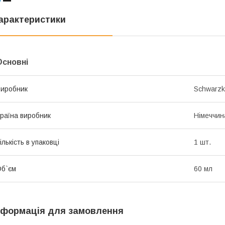
арактеристики
Основні
иробник
Schwarzk
раїна виробник
Німеччин
ількість в упаковці
1 шт.
б`єм
60 мл
нформація для замовлення