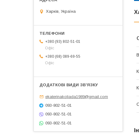
Харків, Україна
Х
+380 (93) 802-51-01
Офіс
В
+380 (68) 089-69-55
Офіс
К
К
ekaterinakoliada1989@gmail.com
О
093-802-51-01
093-802-51-01
093-802-51-01
І