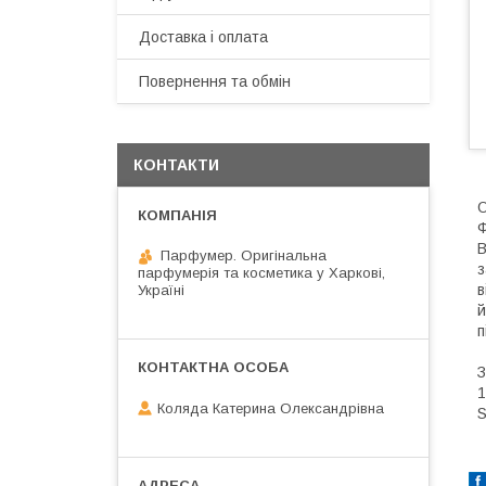
Доставка і оплата
Повернення та обмін
КОНТАКТИ
О
Ф
B
Парфумер. Оригінальна
з
парфумерія та косметика у Харкові,
в
Україні
й
п
З
1
Коляда Катерина Олександрівна
S