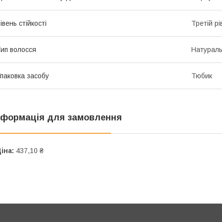
івень стійкості
Третій рі
ип волосся
Натурал
паковка засобу
Тюбик
нформація для замовлення
іна:
437,10 ₴