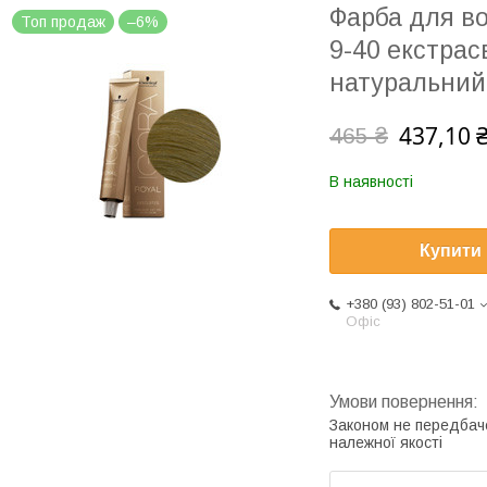
Фарба для во
Топ продаж
–6%
9-40 екстра
натуральний
437,10 
465 ₴
В наявності
Купити
+380 (93) 802-51-01
Офіс
Законом не передбач
належної якості