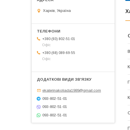
Харків, Україна
Х
+380 (93) 802-51-01
Офіс
В
+380 (68) 089-69-55
Офіс
К
Г
ekaterinakoliada1989@gmail.com
К
093-802-51-01
093-802-51-01
О
093-802-51-01
П