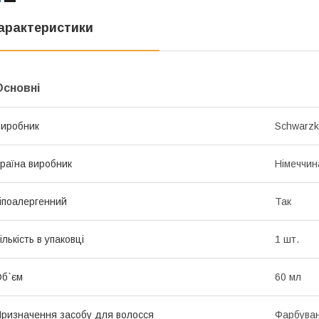
арактеристики
Основні
иробник
Schwarzk
раїна виробник
Німеччин
іпоалергенний
Так
ількість в упаковці
1 шт.
б`єм
60 мл
ризначення засобу для волосся
Фарбува