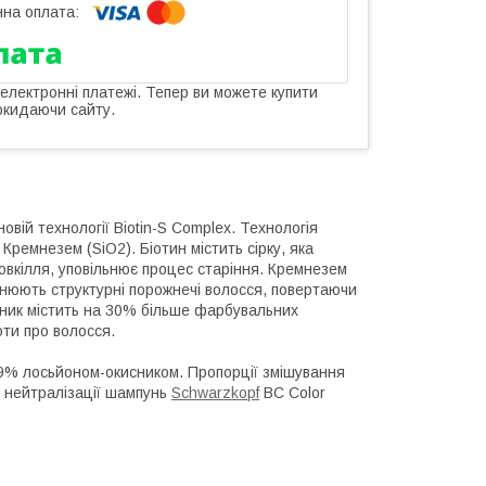
 електронні платежі. Тепер ви можете купити
окидаючи сайту.
ій технології Biotin-S Complex. Технологія
 Кремнезем (SiO2). Біотин містить сірку, яка
овкілля, уповільнює процес старіння. Кремнезем
внюють структурні порожнечі волосся, повертаючи
вник містить на 30% більше фарбувальних
оти про волосся.
 9% лосьйоном-окисником. Пропорції змішування
я нейтралізації шампунь
Schwarzkopf
BC Color