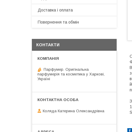
Доставка і оплата
Повернення та обмін
КОНТАКТИ
О
Ф
B
Парфумер. Оригінальна
з
парфумерія та косметика у Харкові,
в
Україні
й
п
З
1
Коляда Катерина Олександрівна
S