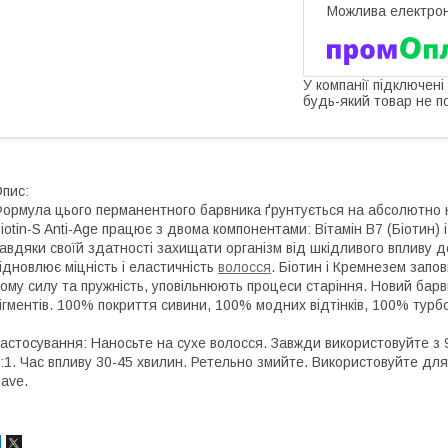
У компанії підключені
будь-який товар не п
пис:
ормула цього перманентного барвника ґрунтується на абсолютно нов
iotin-S Anti-Age працює з двома компонентами: Вітамін В7 (Біотин) і
авдяки своїй здатності захищати організм від шкідливого впливу д
ідновлює міцність і еластичність
волосся
. Біотин і Кремнезем запо
ому силу та пружність, уповільнюють процеси старіння. Новий бар
ігментів. 100% покриття сивини, 100% модних відтінків, 100% турб
астосування: Наносьте на сухе волосся. Завжди використовуйте з
:1. Час впливу 30-45 хвилин. Ретельно змийте. Використовуйте дл
ave.