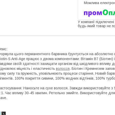
У компанії підключені
будь-який товар не п
пис:
ормула цього перманентного барвника ґрунтується на абсолютно нов
iotin-S Anti-Age працює з двома компонентами: Вітамін В7 (Біотин) і
авдяки своїй здатності захищати організм від шкідливого впливу д
ідновлює міцність і еластичність
волосся
. Біотин і Кремнезем запо
ому силу та пружність, уповільнюють процеси старіння. Новий бар
ігментів. 100% покриття сивини, 100% модних відтінків, 100% турб
астосування: Наносьте на сухе волосся. Завжди використовуйте з
:1. Час впливу 30-45 хвилин. Ретельно змийте. Використовуйте дл
ave.