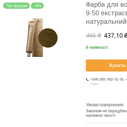
Фарба для во
Топ продаж
–6%
9-50 екстрас
натуральний
437,10 
465 ₴
В наявності
Купити
+380 (93) 802-51-01
Офіс
Законом не передбач
належної якості