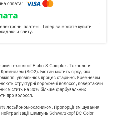
 електронні платежі. Тепер ви можете купити
окидаючи сайту.
ій технології Biotin-S Complex. Технологія
 Кремнезем (SiO2). Біотин містить сірку, яка
овкілля, уповільнює процес старіння. Кремнезем
внюють структурні порожнечі волосся, повертаючи
вник містить на 30% більше фарбувальних
оти про волосся.
 9% лосьйоном-окисником. Пропорції змішування
я нейтралізації шампунь
Schwarzkopf
BC Color