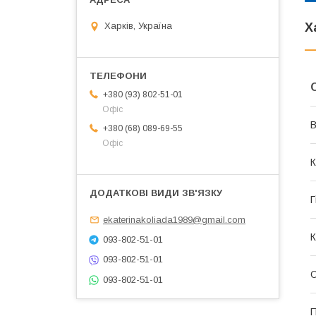
Харків, Україна
Х
+380 (93) 802-51-01
Офіс
В
+380 (68) 089-69-55
Офіс
К
Г
ekaterinakoliada1989@gmail.com
К
093-802-51-01
093-802-51-01
О
093-802-51-01
П