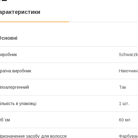
арактеристики
Основні
иробник
Schwarzk
раїна виробник
Німеччин
іпоалергенний
Так
ількість в упаковці
1 шт.
б`єм
60 мл
ризначення засобу для волосся
Фарбува