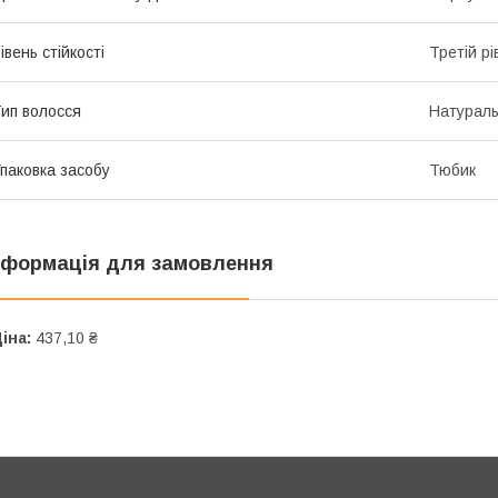
івень стійкості
Третій рі
ип волосся
Натурал
паковка засобу
Тюбик
нформація для замовлення
іна:
437,10 ₴