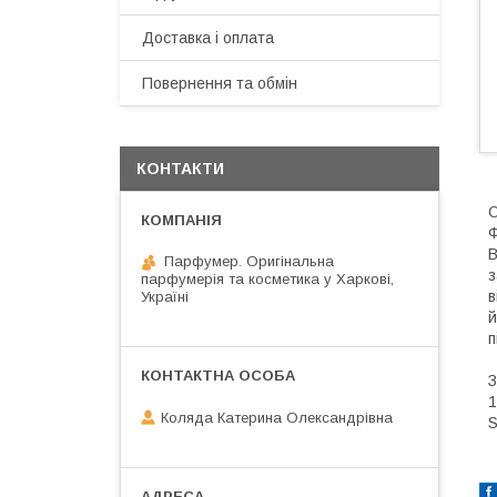
Доставка і оплата
Повернення та обмін
КОНТАКТИ
О
Ф
B
Парфумер. Оригінальна
з
парфумерія та косметика у Харкові,
в
Україні
й
п
З
1
Коляда Катерина Олександрівна
S