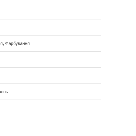
я, Фарбування
вень