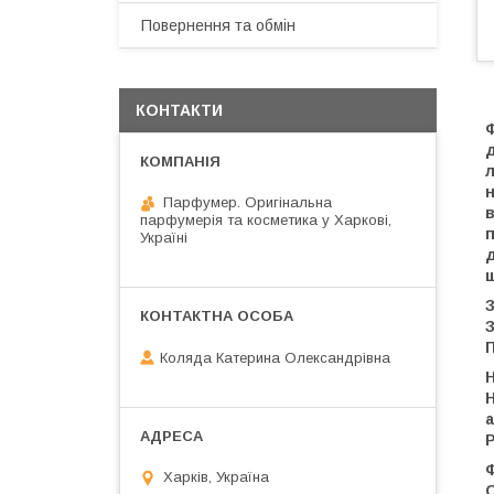
Повернення та обмін
КОНТАКТИ
л
н
Парфумер. Оригінальна
парфумерія та косметика у Харкові,
п
Україні
д
З
П
Коляда Катерина Олександрівна
Р
Харків, Україна
С