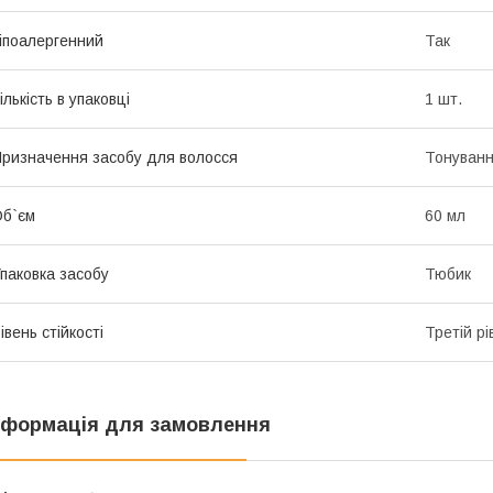
іпоалергенний
Так
ількість в упаковці
1 шт.
ризначення засобу для волосся
Тонуванн
б`єм
60 мл
паковка засобу
Тюбик
івень стійкості
Третій рі
нформація для замовлення