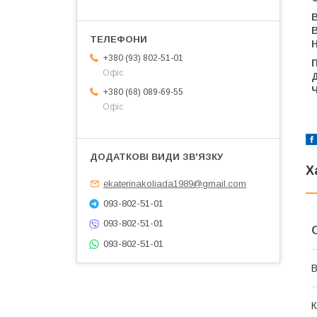
Н
+380 (93) 802-51-01
Офіс
Д
+380 (68) 089-69-55
Офіс
Х
ekaterinakoliada1989@gmail.com
093-802-51-01
093-802-51-01
093-802-51-01
В
К