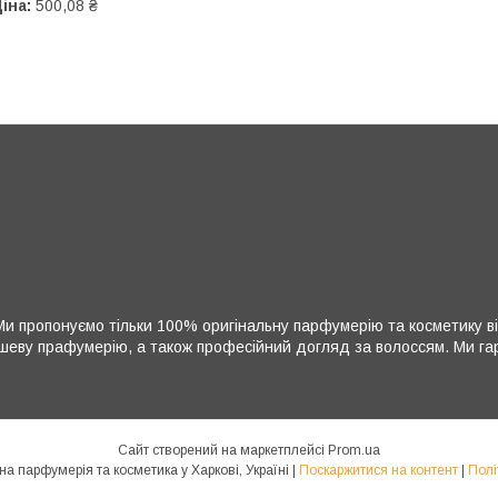
іна:
500,08 ₴
и пропонуємо тільки 100% оригінальну парфумерію та косметику ві
нішеву прафумерію, а також професійний догляд за волоссям. Ми гара
Сайт створений на маркетплейсі
Prom.ua
Парфумер. Оригінальна парфумерія та косметика у Харкові, Україні |
Поскаржитися на контент
|
Полі