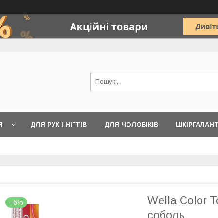
Я
ДЛЯ РУК І НІГТІВ
ДЛЯ ЧОЛОВІКІВ
ШКІРГАЛАН
Wella Color 
–6%
соболь