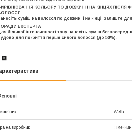
ВИРІВНЮВАННЯ КОЛЬОРУ ПО ДОВЖИНІ І НА КІНЦЯХ ПІСЛЯ 
ВОЛОССЯ
анесіть суміш на волосся по довжині і на кінці. Залиште для
ПОРАДИ ЕКСПЕРТА
ля більшої інтенсивності тону нанесіть суміш безпосереднь
Чудово для покриття перше сивого волосся (до 50%).
арактеристики
Основні
иробник
Wella
раїна виробник
Німеччин