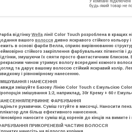
У компанії підключені
будь-який товар не п
Фарба відтінку
Wella
лінії Color Touch розроблена в кращих 
додання вашого
волосся
дивно яскравого стійкого кольору 
ежить в основі фарби Велла, сприяє вирівнюванню структур
еймовірно стійкого закріплення фарбувальних пігментів і 
відтінки, змушуючи їх сяяти просто фантастичним блиском.
рекрасним чином утримує вологу всередині кожного волоса.
огляд та дарує вашому волоссю стійкий яскравий колір. Лег
швидкому і рівномірному нанесенню.
ЗМІШУВАННЯ І НАНЕСЕННЯ
авжди змішуйте Базову Лінію Color Touch c Емульсією Color
ропорція змішування 1:2, наприклад, 30г Крему + 60 г Емульс
НАНЕСЕННЯ/ПЕРВИННЕ ФАРБУВАННЯ
Надіньте рукавички. Суміш готуйте в мисочці. Наносити пе
аплікатор для більш ефективного нанесення.
івномірно наносите суміш від коренів до кінців на вимите 
ФАРБУВАННЯ ПРИКОРЕНЕВІЙ ЧАСТИНІ ВОЛОССЯ
початку нанесіть на відросло коріння.