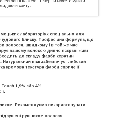
 електронні платежі. Тепер ви можете купити
окидаючи сайту.
німецьких лабораторіях спеціально для
і чудового блиску. Професійна формула, що
и волосся, швидкому і в той же час
дарує вашому волоссю дивно яскраві живі
 Входить до складу фарби кератин
 Натуральний віск забезпечує глибокий
ка кремова текстура фарби сприяє її
 Touch 1,9% або 4%.
ії.
нзликом. Рекомендуємо використовувати
і підсушені рушником волосся.