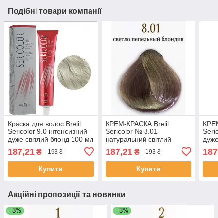
Подібні товари компанії
Краска для волос Brelil
КРЕМ-КРАСКА Brelil
КРЕМ
Sericolor 9.0 інтенсивний
Sericolor № 8.01
Seri
дуже світлий блонд 100 мл
натуральний світлий
дуже
попелястий блонд 100 мл
187,21
187,21
187
₴
₴
193 ₴
193 ₴
Купити
Купити
Акційні пропозиції та новинки
–3%
–3%