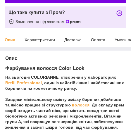
Що таке купити з Пром?
Замовлення під захистом
Опис
Характеристики
Доставка
Оплата
Умови п
Опис
Фарбування волосся Color Look
На сьогодні COLORIANNE, створений у лабораторіях
Brelil Professional
, один із найстійкіших і найбезпечніших
барвників на косметичному ринку.
Завдяки мінімальному вмісту аміаку барвник дбайливо
та якісно працює зі структурою
волосся
. До складу крем
фарб входить чистий віск, що містить понад три сотні
біологічно активних речовин і мікроелементів. Вітаміни
групи А, які покращує регенерацію клітин, забезпечуючи
живлення й захист шкіри голови, під час фарбування.