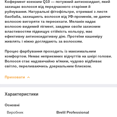
Кофермент коензим Q10 — потужний антиоксидант, який
захищає волосся від передчасного старіння й
руйнування. Натуральні фітофільтри, отримані з листя
баобаба, захищають волосся від УФ-променів, не даючи
волоссю вигоряти та пересихати. Меланін надає
волоссю видимий пігмент, завдяки своїм захисним
властивостям підвищує стійкість кольору, має
ефективну антиоксидативну дію. Протеїни кашеміру
живлять і ніжно доглядають за волоссям.
Процес фарбування проходить із максимальним
комфортом. Немає неприємних відчуттів на шкірі голови.
Волосся стає надзвичайно м'яким, чудово відбиває
світло, переливаючись дзеркальним блиском.
Приховати
Характеристики
Основні
Виробник
Brelil Professional