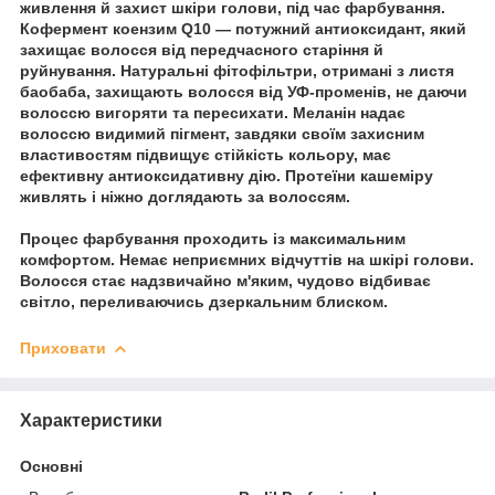
живлення й захист шкіри голови, під час фарбування.
Кофермент коензим Q10 — потужний антиоксидант, який
захищає волосся від передчасного старіння й
руйнування. Натуральні фітофільтри, отримані з листя
баобаба, захищають волосся від УФ-променів, не даючи
волоссю вигоряти та пересихати. Меланін надає
волоссю видимий пігмент, завдяки своїм захисним
властивостям підвищує стійкість кольору, має
ефективну антиоксидативну дію. Протеїни кашеміру
живлять і ніжно доглядають за волоссям.
Процес фарбування проходить із максимальним
комфортом. Немає неприємних відчуттів на шкірі голови.
Волосся стає надзвичайно м'яким, чудово відбиває
світло, переливаючись дзеркальним блиском.
Приховати
Характеристики
Основні