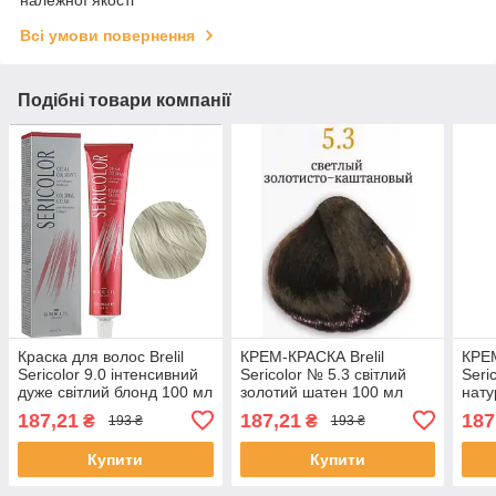
належної якості
Всі умови повернення
Подібні товари компанії
Краска для волос Brelil
КРЕМ-КРАСКА Brelil
КРЕМ
Sericolor 9.0 інтенсивний
Sericolor № 5.3 світлий
Seri
дуже світлий блонд 100 мл
золотий шатен 100 мл
нату
попе
187,21
187,21
187
₴
₴
193 ₴
193 ₴
Купити
Купити