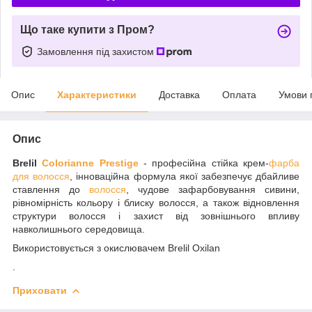
Що таке купити з Пром?
Замовлення під захистом
Опис
Характеристики
Доставка
Оплата
Умови 
Опис
Brelil
Colorianne Prestige
- професійна стійка крем-
фарба
для волосся
, інноваційна формула якої забезпечує дбайливе
ставлення до
волосся
, чудове зафарбовування сивини,
рівномірність кольору і блиску волосся, а також відновлення
структури волосся і захист від зовнішнього впливу
навколишнього середовища.
Використовується з окислювачем Brelil Oxilan
.
Приховати