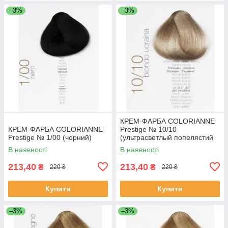
–3%
–3%
КРЕМ-ФАРБА COLORIANNE
КРЕМ-ФАРБА COLORIANNE
Prestige № 10/10
Prestige № 1/00 (чорний)
(ультрасветлый попелястий
блонд)
В наявності
В наявності
213,40
213,40
₴
₴
220 ₴
220 ₴
Купити
Купити
–3%
–3%