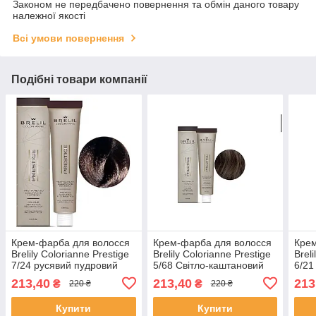
Законом не передбачено повернення та обмін даного товару
належної якості
Всі умови повернення
Подібні товари компанії
Крем-фарба для волосся
Крем-фарба для волосся
Крем
Brelily Colorianne Prestige
Brelily Colorianne Prestige
Brel
7/24 русявий пудровий
5/68 Світло-каштановий
6/21
100 мл
шоколадний червоний
криж
213,40
213,40
213
₴
₴
220 ₴
220 ₴
перець 100 мл
Купити
Купити