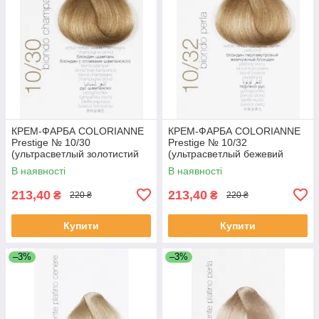
КРЕМ-ФАРБА COLORIANNE
КРЕМ-ФАРБА COLORIANNE
Prestige № 10/30
Prestige № 10/32
(ультрасветлый золотистий
(ультрасветлый бежевий
блонд)
блонд)
В наявності
В наявності
213,40
213,40
₴
₴
220 ₴
220 ₴
Купити
Купити
–3%
–3%