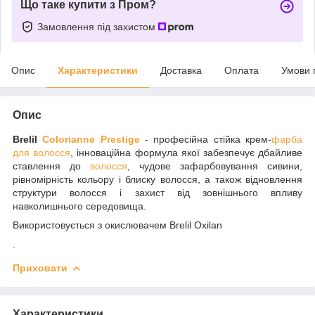
Що таке купити з Пром?
Замовлення під захистом
Опис
Характеристики
Доставка
Оплата
Умови 
Опис
Brelil
Colorianne Prestige
- професійна стійка крем-
фарба
для волосся
, інноваційна формула якої забезпечує дбайливе
ставлення до
волосся
, чудове зафарбовування сивини,
рівномірність кольору і блиску волосся, а також відновлення
структури волосся і захист від зовнішнього впливу
навколишнього середовища.
Використовується з окислювачем Brelil Oxilan
.
Приховати
Характеристики