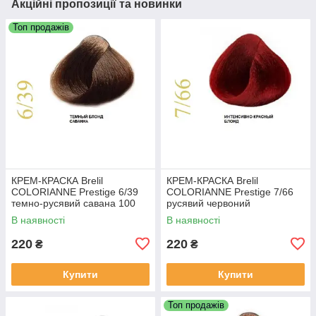
Акційні пропозиції та новинки
Топ продажів
КРЕМ-КРАСКА Brelil
КРЕМ-КРАСКА Brelil
COLORIANNE Prestige 6/39
COLORIANNE Prestige 7/66
темно-русявий савана 100
русявий червоний
мл
інтенсивний 100 мл
В наявності
В наявності
220
220
₴
₴
Купити
Купити
Топ продажів