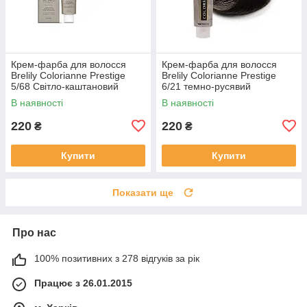
Крем-фарба для волосся
Крем-фарба для волосся
Brelily Colorianne Prestige
Brelily Colorianne Prestige
5/68 Світло-каштановий
6/21 темно-русявий
шоколадний червоний
крижаний 100 мл
В наявності
В наявності
перець 100 мл
220
220
₴
₴
Купити
Купити
Показати ще
Про нас
100% позитивних з 278 відгуків за рік
Працює з 26.01.2015