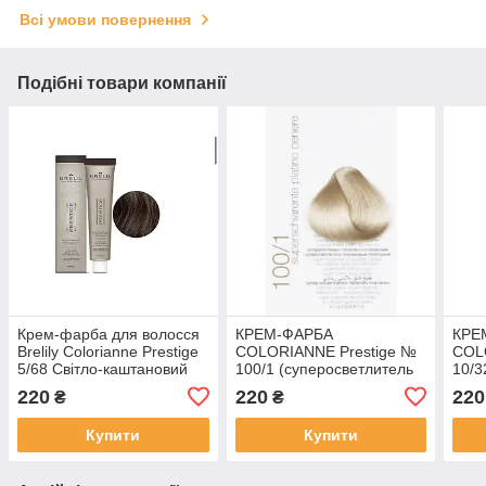
Всі умови повернення
Подібні товари компанії
Крем-фарба для волосся
КРЕМ-ФАРБА
КРЕ
Brelily Colorianne Prestige
COLORIANNE Prestige №
COL
5/68 Світло-каштановий
100/1 (суперосветлитель
10/3
шоколадний червоний
попеляста платина)
беже
220
220
220
₴
₴
перець 100 мл
Купити
Купити