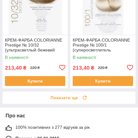
КРЕМ-ФАРБА COLORIANNE
КРЕМ-ФАРБА COLORIANNE
Prestige № 10/32
Prestige № 100/1
(ультрасветлый бежевий
(суперосветлитель
блонд)
попеляста платина)
В наявності
В наявності
213,40
213,40
₴
₴
220 ₴
220 ₴
Купити
Купити
Показати ще
Про нас
100% позитивних з 277 відгуків за рік