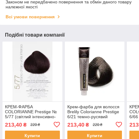
Законом не передбачено повернення та обмін даного товару
належної якості
Всі умови повернення
Подібні товари компанії
КРЕМ-ФАРБА
Крем-фарба для волосся
КРЕ
COLORIANNE Prestige №
Brelily Colorianne Prestige
COL
5/77 (світлий інтенсивно-
6/21 темно-русявий
6/66
фіолетовий темно-
крижаний 100 мл
черв
213,40
213,40
213
₴
₴
220 ₴
220 ₴
коричневий)
Купити
Купити