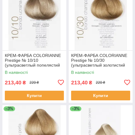
КРЕМ-ФАРБА COLORIANNE
КРЕМ-ФАРБА COLORIANNE
Prestige № 10/10
Prestige № 10/30
(ультрасветлый попелястий
(ультрасветлый золотистий
блонд)
блонд)
В наявності
В наявності
213,40
213,40
₴
₴
220 ₴
220 ₴
Купити
Купити
–3%
–3%