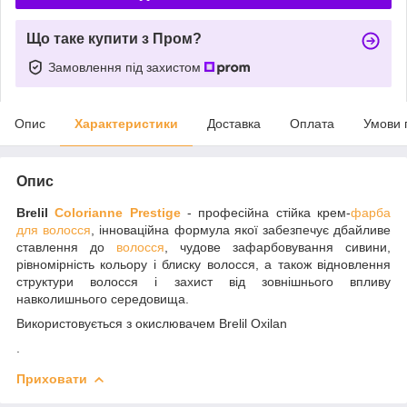
Що таке купити з Пром?
Замовлення під захистом
Опис
Характеристики
Доставка
Оплата
Умови 
Опис
Brelil
Colorianne Prestige
- професійна стійка крем-
фарба
для волосся
, інноваційна формула якої забезпечує дбайливе
ставлення до
волосся
, чудове зафарбовування сивини,
рівномірність кольору і блиску волосся, а також відновлення
структури волосся і захист від зовнішнього впливу
навколишнього середовища.
Використовується з окислювачем Brelil Oxilan
.
Приховати