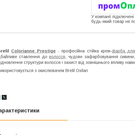
У компанії підключені
будь-який товар не п
relil
Colorianne Prestige
- професійна стійка крем-
фарба для
дбайливе ставлення до
волосся
, чудове зафарбовування сивини, 
ідновлення структури волосся і захист від зовнішнього впливу на
икористовується з окислювачем Brelil Oxilan
арактеристики