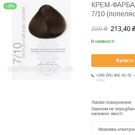
КРЕМ-ФАРБА
–3%
7/10 (попеля
213,40 
220 ₴
В наявності
Купити
+380 (93) 802-51-01
Офіс
Законом не передбач
належної якості