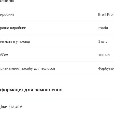
Основні
иробник
Brelil Pro
раїна виробник
Італія
ількість в упаковці
1 шт.
б`єм
100 мл
ризначення засобу для волосся
Фарбува
нформація для замовлення
іна:
213,40 ₴