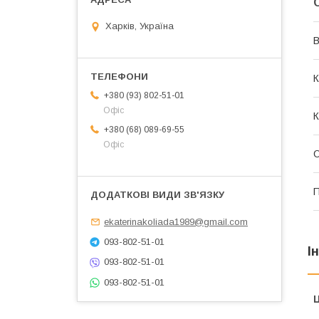
Харків, Україна
В
К
+380 (93) 802-51-01
Офіс
К
+380 (68) 089-69-55
Офіс
О
П
ekaterinakoliada1989@gmail.com
093-802-51-01
І
093-802-51-01
093-802-51-01
Ц