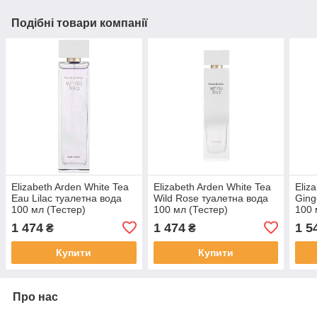
Подібні товари компанії
Elizabeth Arden White Tea
Elizabeth Arden White Tea
Eliz
Eau Lilac туалетна вода
Wild Rose туалетна вода
Ging
100 мл (Тестер)
100 мл (Тестер)
100 
1 474
1 474
1 5
₴
₴
Купити
Купити
Про нас