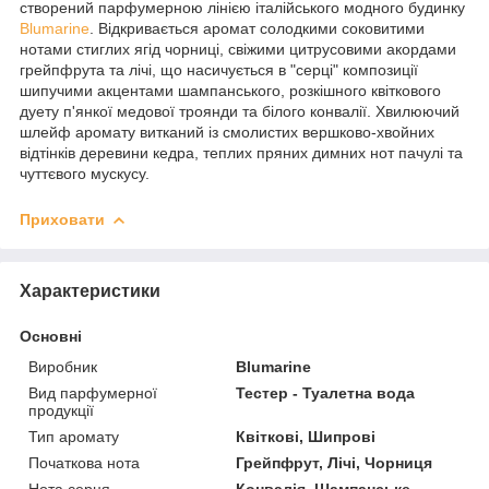
створений парфумерною лінією італійського модного будинку
Blumarine
. Відкривається аромат солодкими соковитими
нотами стиглих ягід чорниці, свіжими цитрусовими акордами
грейпфрута та лічі, що насичується в "серці" композиції
шипучими акцентами шампанського, розкішного квіткового
дуету п'янкої медової троянди та білого конвалії. Хвилюючий
шлейф аромату витканий із смолистих вершково-хвойних
відтінків деревини кедра, теплих пряних димних нот пачулі та
чуттєвого мускусу.
Приховати
Характеристики
Основні
Виробник
Blumarine
Вид парфумерної
Тестер - Туалетна вода
продукції
Тип аромату
Квіткові, Шипрові
Початкова нота
Грейпфрут, Лічі, Чорниця
Нота серця
Конвалія, Шампанське,