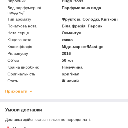
Виробник
Hugo Boss
Вид парфумерної
Парфумована вода
продукції
Тип аромату
Фруктові, Солодкі, Квіткові
Початкова нота
Біла фрезія, Персик
Нота серця
Османтус
Кінцева нота
какао
Класифікація
Мідл-маркет/Mastige
Рік випуску
2016
Об`єм
50 мл
Країна виробник
Німеччина
Оригінальність
оригінал
Стать
Жіночий
Приховати
Умови доставки
Доставка здійснюється тільки по передоплаті.