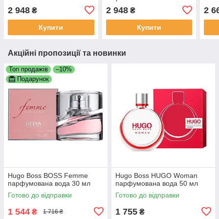
2 948
2 948
2 6
₴
₴
Купити
Купити
Акційні пропозиції та новинки
Топ продажів
–10%
Подарунок
Hugo Boss BOSS Femme
Hugo Boss HUGO Woman
парфумована вода 30 мл
парфумована вода 50 мл
Готово до відправки
Готово до відправки
1 544
1 755
₴
₴
1 716 ₴