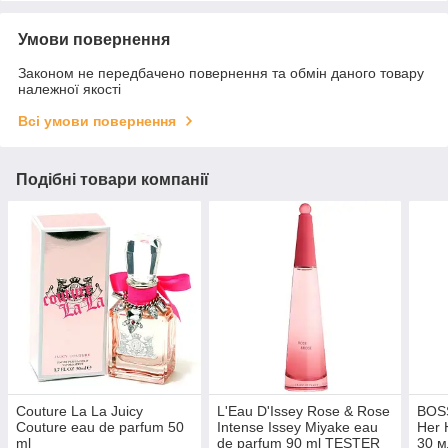
Умови повернення
Законом не передбачено повернення та обмін даного товару
належної якості
Всі умови повернення
Подібні товари компанії
Couture La La Juicy
L'Eau D'Issey Rose & Rose
BOSS
Couture eau de parfum 50
Intense Issey Miyake еau
Her 
ml
de parfum 90 ml TESTER
30 м