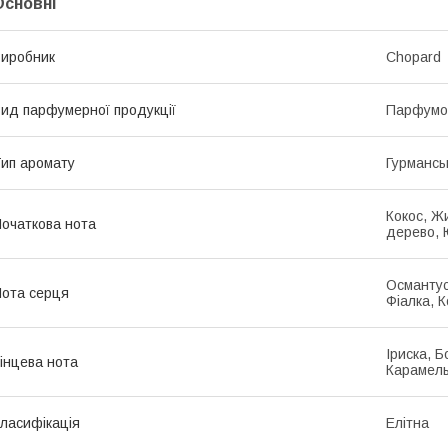
Основні
иробник
Chopard
ид парфумерної продукції
Парфумо
ип аромату
Гурманськ
Кокос, Ж
очаткова нота
дерево, 
Османтус
ота серця
Фіалка, 
Іриска, Б
інцева нота
Карамел
ласифікація
Елітна