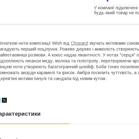
У компанії підключені
будь-який товар не п
очаткові ноти композиції Wish від
Chopard
звучать мотивами соков
агадують перший поцілунок. Рожеве дерево і жимолість створюють
айпотаємніші розмови. А кокос надає пікантності. У нотах "серця" 
ідхоплюють нюанси меду, молока та геліотропу, перетворюючи аро
інцеві ноти утворюють багатогранний шлейф. Боби тонко посилюют
омножать акорди карамелі та ірисок. Амбра посилить чуттєвість, 
ерев'яні мотиви пачулі та сандала під новим кутом.
арактеристики