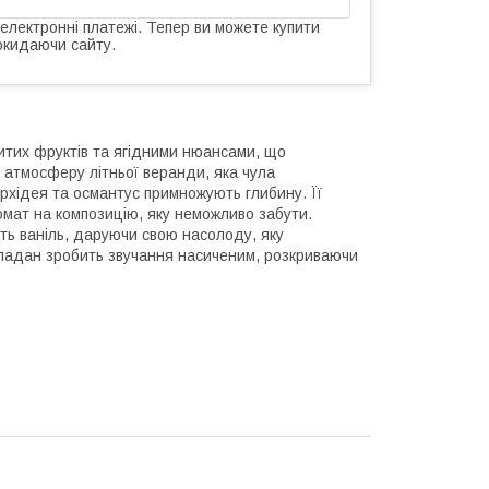
 електронні платежі. Тепер ви можете купити
окидаючи сайту.
итих фруктів та ягідними нюансами, що
 атмосферу літньої веранди, яка чула
орхідея та османтус примножують глибину. Її
мат на композицію, яку неможливо забути.
ь ваніль, даруючи свою насолоду, яку
а ладан зробить звучання насиченим, розкриваючи