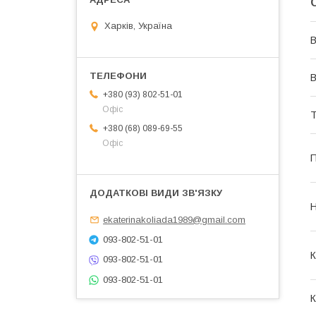
Харків, Україна
В
В
+380 (93) 802-51-01
Офіс
Т
+380 (68) 089-69-55
Офіс
П
Н
ekaterinakoliada1989@gmail.com
093-802-51-01
К
093-802-51-01
093-802-51-01
К