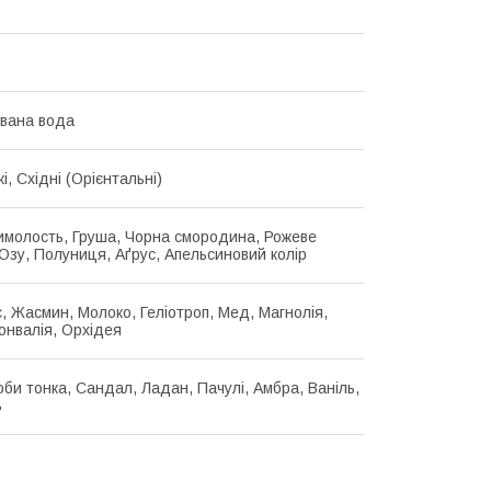
вана вода
і, Східні (Орієнтальні)
имолость, Груша, Чорна смородина, Рожеве
Юзу, Полуниця, Аґрус, Апельсиновий колір
, Жасмин, Молоко, Геліотроп, Мед, Магнолія,
Конвалія, Орхідея
оби тонка, Сандал, Ладан, Пачулі, Амбра, Ваніль,
ь