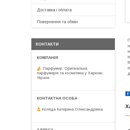
Доставка і оплата
Повернення та обмін
П
КОНТАКТИ
н
н
п
К
п
Парфумер. Оригінальна
парфумерія та косметика у Харкові,
д
Україні
Х
Коляда Катерина Олександрівна