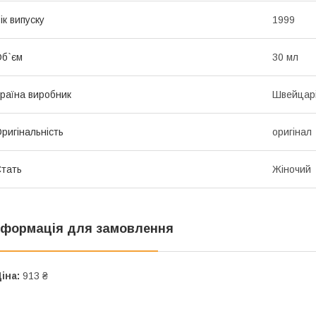
ік випуску
1999
б`єм
30 мл
раїна виробник
Швейцар
ригінальність
оригінал
тать
Жіночий
нформація для замовлення
іна:
913 ₴