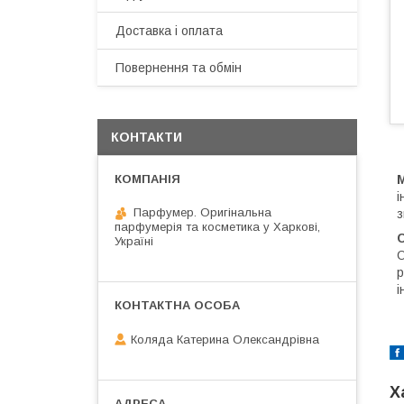
Доставка і оплата
Повернення та обмін
КОНТАКТИ
М
і
Парфумер. Оригінальна
з
парфумерія та косметика у Харкові,
С
Україні
О
р
і
Коляда Катерина Олександрівна
Х