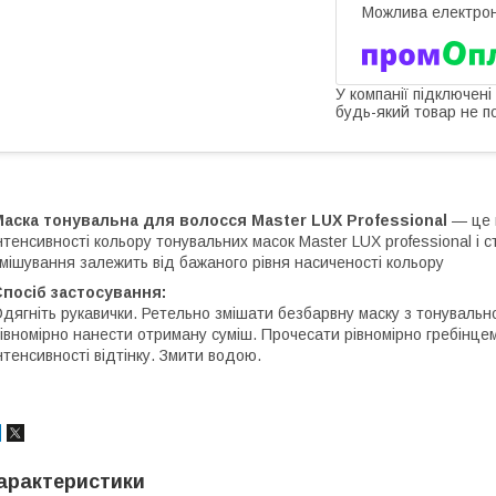
У компанії підключені
будь-який товар не п
аска тонувальна для волосся Master LUX Professional
— це 
нтенсивності кольору тонувальних масок Master LUX professional і 
мішування залежить від бажаного рівня насиченості кольору
посіб застосування:
дягніть рукавички. Ретельно змішати безбарвну маску з тонувальн
івномірно нанести отриману суміш. Прочесати рівномірно гребінцем
нтенсивності відтінку. Змити водою.
арактеристики