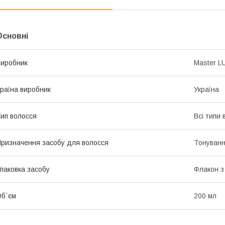
Основні
иробник
Master L
раїна виробник
Україна
ип волосся
Всі типи 
ризначення засобу для волосся
Тонуван
паковка засобу
Флакон з
б`єм
200 мл