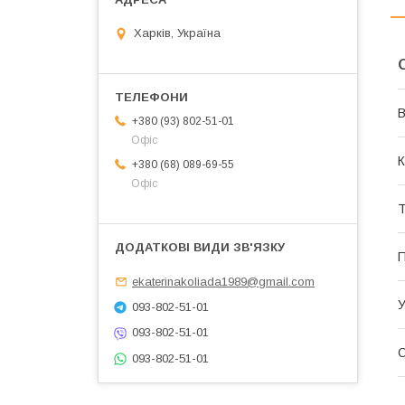
Харків, Україна
В
+380 (93) 802-51-01
Офіс
К
+380 (68) 089-69-55
Офіс
Т
П
ekaterinakoliada1989@gmail.com
У
093-802-51-01
093-802-51-01
О
093-802-51-01