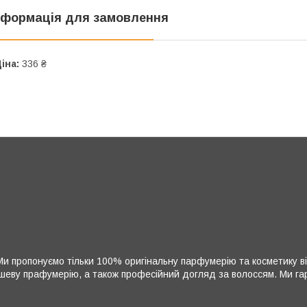
нформація для замовлення
іна:
336 ₴
и пропонуємо тільки 100% оригінальну парфумерію та косметику ві
нішеву прафумерію, а також професійний догляд за волоссям. Ми гара