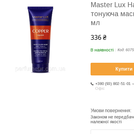
Master Lux H
тонуюча мас
мл
336 ₴
В наявності
Код:
6075
Купити
+380 (93) 802-51-01
Офіс
Законом не передбач
належної якості