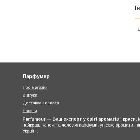
І
Ц
Парфумер
Про магазин
Відгуки
Доставка і оплата
Новини
Parfumeur — Ваш експерт у світі ароматів і краси.
М
найкращі жіночі та чоловічі парфуми, унісекс аромати, 
Україні.