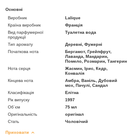
Основні
Виробник
Lalique
Країна виробник
Франція
Вид парфумерної
Туалетна вода
продукції
Тип аромату
Деревні, Фужерні
Початкова нота
Бергамот, Грейпфрут,
Лаванда, Мандарин,
Помело, Розмарин, Тангерин
Нота серця
Жасмин, Ірис, Кедр,
Конвалія
Кінцева нота
Амбра, Ваніль, Дубовий
мох, Пачулі, Сандал
Класифікація
Елітна
Рік випуску
1997
Об`єм
75 мл
Оригінальність
оригінал
Стать
Чоловічий
Приховати