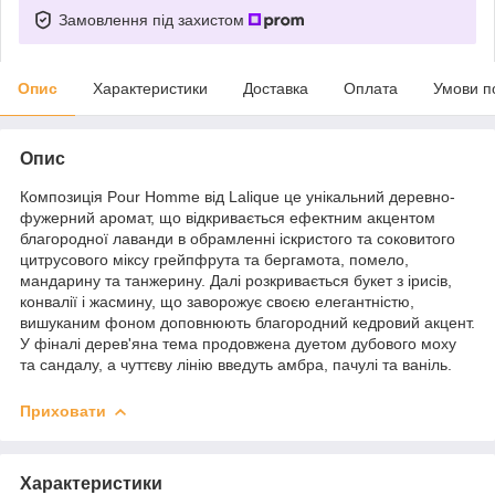
Замовлення під захистом
Опис
Характеристики
Доставка
Оплата
Умови п
Опис
Композиція Pour Homme від Lalique це унікальний деревно-
фужерний аромат, що відкривається ефектним акцентом
благородної лаванди в обрамленні іскристого та соковитого
цитрусового міксу грейпфрута та бергамота, помело,
мандарину та танжерину. Далі розкривається букет з ірисів,
конвалії і жасмину, що заворожує своєю елегантністю,
вишуканим фоном доповнюють благородний кедровий акцент.
У фіналі дерев'яна тема продовжена дуетом дубового моху
та сандалу, а чуттєву лінію введуть амбра, пачулі та ваніль.
Приховати
Характеристики