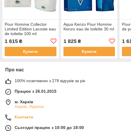
Pour Homme Collector
Aqua Kenzo Pour Homme
Pour
Limited Edition Lacoste eau
Kenzo eau de toilette 30 ml
de p
de toilette 100 ml
1 615
1 825
1 6
₴
₴
Купити
Купити
Про нас
100% позитивних з 278 відгуків за рік
Працює з 26.01.2015
м. Харків
Харків, Україна
Контакти
Сьогодні працює з 10:00 до 18:00