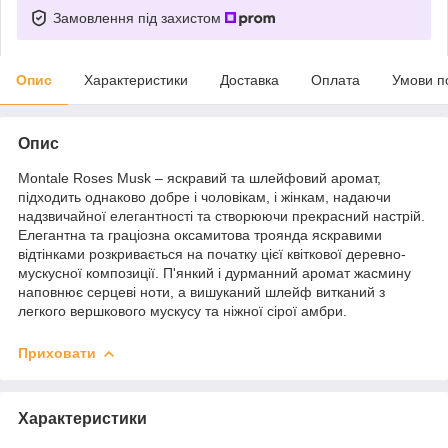
Замовлення під захистом
Опис
Характеристики
Доставка
Оплата
Умови п
Опис
Montale Roses Musk – яскравий та шлейфовий аромат,
підходить однаково добре і чоловікам, і жінкам, надаючи
надзвичайної елегантності та створюючи прекрасний настрій.
Елегантна та граціозна оксамитова троянда яскравими
відтінками розкривається на початку цієї квіткової деревно-
мускусної композиції. П'янкий і дурманний аромат жасмину
наповнює серцеві ноти, а вишуканий шлейф витканий з
легкого вершкового мускусу та ніжної сірої амбри.
Приховати
Характеристики