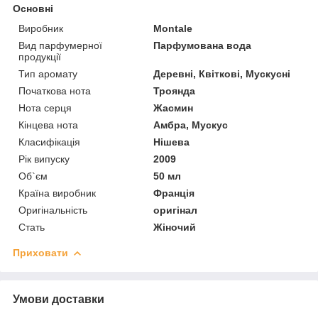
Основні
Виробник
Montale
Вид парфумерної
Парфумована вода
продукції
Тип аромату
Деревні, Квіткові, Мускусні
Початкова нота
Троянда
Нота серця
Жасмин
Кінцева нота
Амбра, Мускус
Класифікація
Нішева
Рік випуску
2009
Об`єм
50 мл
Країна виробник
Франція
Оригінальність
оригінал
Стать
Жіночий
Приховати
Умови доставки