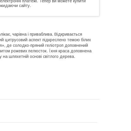
 електронні платежі. Тепер ви можете купити
окидаючи сайту.
ікає, чарівна і приваблива. Відкривається
ий цитрусовий аспект підкреслено темою білих
ерця», де солодко-пряний геліотроп доповнений
митом рожевих пелюсток. Їхня краса доповнена
у на шляхетній основі світлого дерева.