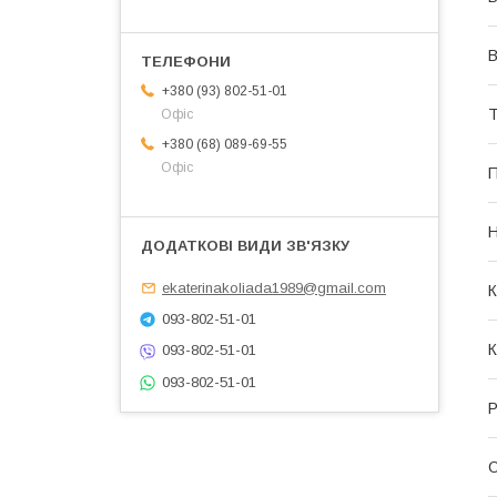
В
+380 (93) 802-51-01
Т
Офіс
+380 (68) 089-69-55
Офіс
П
Н
ekaterinakoliada1989@gmail.com
К
093-802-51-01
К
093-802-51-01
093-802-51-01
Р
О