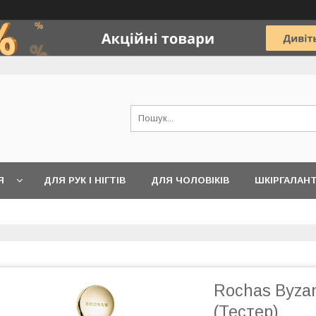
Я
ДЛЯ РУК І НІГТІВ
ДЛЯ ЧОЛОВІКІВ
ШКІРГАЛАН
Rochas Byza
(Тестер)