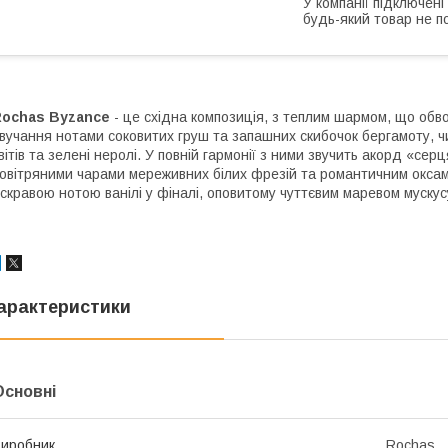
У компанії підключені
будь-який товар не п
Rochas Byzance
- це східна композиція, з теплим шармом, що обвол
вучання нотами соковитих груш та запашних скибочок бергамоту, ч
вітів та зелені неролі. У повній гармонії з ними звучить акорд «с
овітряними чарами мереживних білих фрезій та романтичним окса
скравою нотою ванілі у фіналі, оповитому чуттєвим маревом мускус
арактеристики
Основні
иробник
Rochas