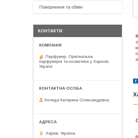
Повернення та обмін
КОНТАКТИ
з
к
п
Парфумер. Оригінальна
я
парфумерія та косметика у Харкові,
Україні
Х
Коляда Катерина Олександрівна
Харків, Україна
В