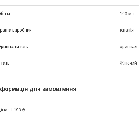
б`єм
100 мл
раїна виробник
Іспанія
ригінальність
оригінал
тать
Жіночий
нформація для замовлення
іна:
1 193 ₴