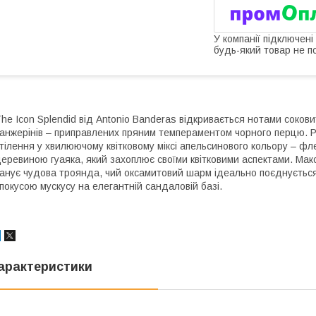
У компанії підключені
будь-який товар не п
he Icon Splendid від Antonio Banderas відкривається нотами соков
анжерінів – приправлених пряним темпераментом чорного перцю. 
тілення у хвилюючому квітковому міксі апельсинового кольору – фл
еревиною гуаяка, який захоплює своїми квітковими аспектами. Макс
анує чудова троянда, чий оксамитовий шарм ідеально поєднується 
покусою мускусу на елегантній сандаловій базі.
арактеристики