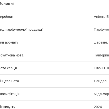
Основні
иробник
Antonio 
ид парфумерної продукції
Парфумо
ип аромату
Деревні,
очаткова нота
Тангерин
ота серця
Півонія, 
інцева нота
Сандал, 
ласифікація
Мідл-мар
ік випуску
2024