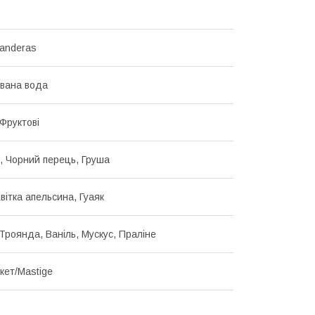
Banderas
вана вода
 Фруктові
, Чорний перець, Груша
Квітка апельсина, Гуаяк
Троянда, Ваніль, Мускус, Праліне
кет/Mastige