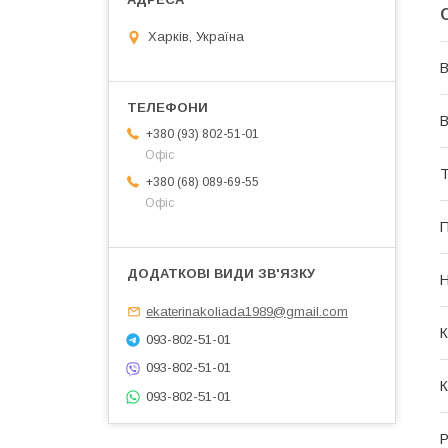
Харків, Україна
В
В
+380 (93) 802-51-01
Офіс
Т
+380 (68) 089-69-55
Офіс
П
Н
ekaterinakoliada1989@gmail.com
К
093-802-51-01
093-802-51-01
К
093-802-51-01
Р