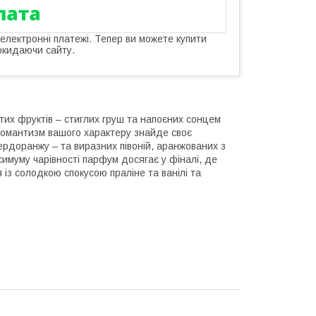
 електронні платежі. Тепер ви можете купити
окидаючи сайту.
итих фруктів – стиглих груш та напоєних сонцем
Романтизм вашого характеру знайде своє
ердоранжу – та виразних півоній, аранжованих з
имуму чарівності парфум досягає у фіналі, де
із солодкою спокусою праліне та ванілі та