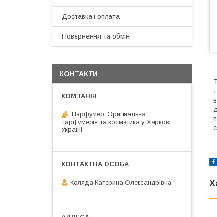
Доставка і оплата
Повернення та обмін
КОНТАКТИ
T
т
в
д
Парфумер. Оригінальна
п
парфумерія та косметика у Харкові,
с
Україні
Х
Коляда Катерина Олександрівна