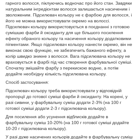
гарного волосся, піклуючись водночас про його стан. Завдяки
натуральним інгредієнтам волосся залишається насиченим і
зволоженим. Підсилювач кольору не є фарбою для волосся, і
його не можна використовувати окремо на волоссі.
Підсилювач кольору використовується в поєднанні з готовою
сумішшю фарби й оксиданту для ще більшого посилення
ефекту обраного кольору та насичення кольору додатковими
пігментами. Якщо підсилювач кольору нанести окремо, він не
виконає свою функцію, не забезпечить бажаного ефекту, а
колір швидко зникне з волосся. Вага підсилювача кольору не
враховується в фарбі під час створення фарбувальної суміші.
Спочатку змішайте фарбу з перекискою водню, а потім
додайте необхідну кількість підсилювача кольору.
Спосіб застосування:
Підсилювач кольору треба використовувати у відповідній
пропорції до готової суміші фарби й оксиданту. На корені, у
разі сивини, у фарбувальну суміш додати 2-3% (на 100 г
готової суміші додати 2-3 г підсилювача кольору).
Для посилення або усунення відблисків додайте в
фарбувальну суміш 10-20% (на 100 г готової суміші додайте
10-20 г підсилювача кольору).
У разі дуже насичених кольорів додайте в фарбувальну суміш