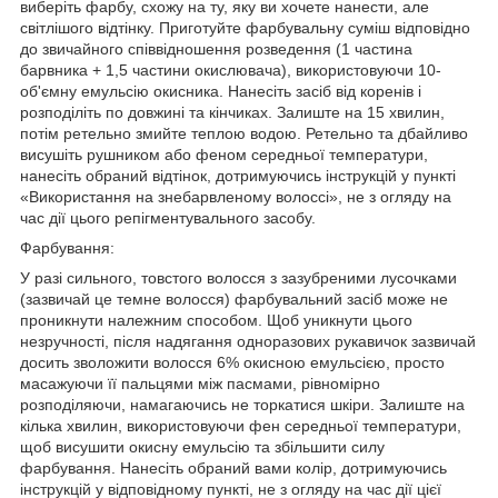
виберіть фарбу, схожу на ту, яку ви хочете нанести, але
світлішого відтінку. Приготуйте фарбувальну суміш відповідно
до звичайного співвідношення розведення (1 частина
барвника + 1,5 частини окислювача), використовуючи 10-
об'ємну емульсію окисника. Нанесіть засіб від коренів і
розподіліть по довжині та кінчиках. Залиште на 15 хвилин,
потім ретельно змийте теплою водою. Ретельно та дбайливо
висушіть рушником або феном середньої температури,
нанесіть обраний відтінок, дотримуючись інструкцій у пункті
«Використання на знебарвленому волоссі», не з огляду на
час дії цього репігментувального засобу.
Фарбування:
У разі сильного, товстого волосся з зазубреними лусочками
(зазвичай це темне волосся) фарбувальний засіб може не
проникнути належним способом. Щоб уникнути цього
незручності, після надягання одноразових рукавичок зазвичай
досить зволожити волосся 6% окисною емульсією, просто
масажуючи її пальцями між пасмами, рівномірно
розподіляючи, намагаючись не торкатися шкіри. Залиште на
кілька хвилин, використовуючи фен середньої температури,
щоб висушити окисну емульсію та збільшити силу
фарбування. Нанесіть обраний вами колір, дотримуючись
інструкцій у відповідному пункті, не з огляду на час дії цієї