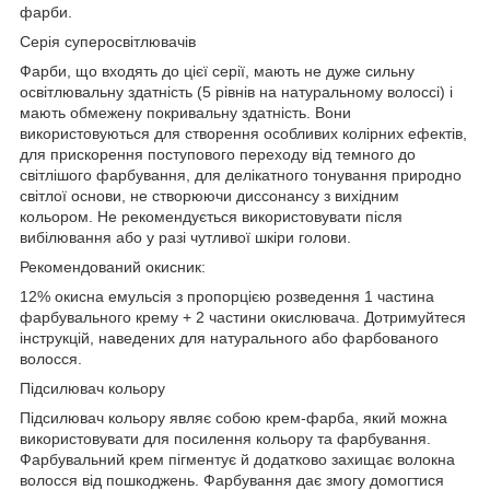
фарби.
Серія суперосвітлювачів
Фарби, що входять до цієї серії, мають не дуже сильну
освітлювальну здатність (5 рівнів на натуральному волоссі) і
мають обмежену покривальну здатність. Вони
використовуються для створення особливих колірних ефектів,
для прискорення поступового переходу від темного до
світлішого фарбування, для делікатного тонування природно
світлої основи, не створюючи диссонансу з вихідним
кольором. Не рекомендується використовувати після
вибілювання або у разі чутливої шкіри голови.
Рекомендований окисник:
12% окисна емульсія з пропорцією розведення 1 частина
фарбувального крему + 2 частини окислювача.
Дотримуйтеся
інструкцій, наведених для натурального або фарбованого
волосся.
Підсилювач кольору
Підсилювач кольору являє собою крем-фарба, який можна
використовувати для посилення кольору та фарбування.
Фарбувальний крем пігментує й додатково захищає волокна
волосся від пошкоджень. Фарбування дає змогу домогтися