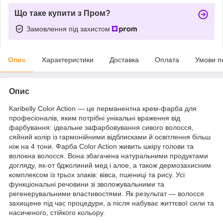
Що таке купити з Пром?
Замовлення під захистом
Опис
Характеристики
Доставка
Оплата
Умови п
Опис
Karibelly Color Action — це перманентна крем-фарба для
професіоналів, яким потрібні унікальні враження від
фарбування: ідеальне зафарбовування сивого волосся,
сяйний колір із гармонійними відблисками й освітлення більш
ніж на 4 тони. Фарба Color Action живить шкіру голови та
волокна волосся. Вона збагачена натуральними продуктами
догляду, як-от бджолиний мед і алое, а також дермозахисним
комплексом із трьох злаків: вівса, пшениці та рису. Усі
функціональні речовини зі зволожувальними та
регенерувальними властивостями. Як результат — волосся
захищене під час процедури, а після набуває життєвої сили та
насиченого, стійкого кольору.