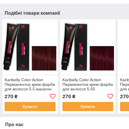
Подібні товари компанії
Karibelly Color Action
Karibelly Color Action
Karib
Перманентна крем-фарба
Перманентна крем-фарба
Пер
для волосся 5.5 махагон
для волосся 5.55
для 
свiтлий каштан 100 мл
iнтенсивний махагон
золо
270
270
270
₴
₴
свiтлий каштан 100 мл
руся
Купити
Купити
Про нас