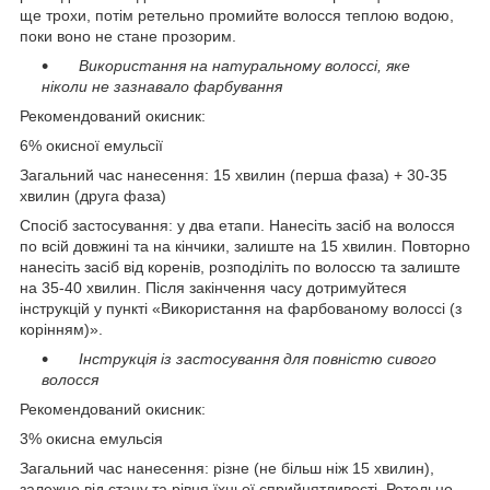
ще трохи, потім ретельно промийте волосся теплою водою,
поки воно не стане прозорим.
Використання на натуральному волоссі, яке
ніколи не зазнавало фарбування
Рекомендований окисник:
6% окисної емульсії
Загальний час нанесення: 15 хвилин (перша фаза) + 30-35
хвилин (друга фаза)
Спосіб застосування: у два етапи. Нанесіть засіб на волосся
по всій довжині та на кінчики, залиште на 15 хвилин. Повторно
нанесіть засіб від коренів, розподіліть по волоссю та залиште
на 35-40 хвилин. Після закінчення часу дотримуйтеся
інструкцій у пункті «Використання на фарбованому волоссі (з
корінням)».
Інструкція із застосування для повністю сивого
волосся
Рекомендований окисник:
3% окисна емульсія
Загальний час нанесення: різне (не більш ніж 15 хвилин),
залежно від стану та рівня їхньої сприйнятливості. Ретельно