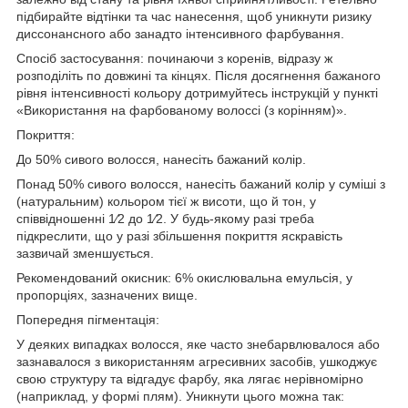
підбирайте відтінки та час нанесення, щоб уникнути ризику
диссонансного або занадто інтенсивного фарбування.
Спосіб застосування: починаючи з коренів, відразу ж
розподіліть по довжині та кінцях. Після досягнення бажаного
рівня інтенсивності кольору дотримуйтесь інструкцій у пункті
«Використання на фарбованому волоссі (з корінням)».
Покриття:
До 50% сивого волосся, нанесіть бажаний колір.
Понад 50% сивого волосся, нанесіть бажаний колір у суміші з
(натуральним) кольором тієї ж висоти, що й тон, у
співвідношенні 1⁄2 до 1⁄2. У будь-якому разі треба
підкреслити, що у разі збільшення покриття яскравість
зазвичай зменшується.
Рекомендований окисник: 6% окислювальна емульсія, у
пропорціях, зазначених вище.
Попередня пігментація:
У деяких випадках волосся, яке часто знебарвлювалося або
зазнавалося з використанням агресивних засобів, ушкоджує
свою структуру та відгадує фарбу, яка лягає нерівномірно
(наприклад, у формі плям). Уникнути цього можна так: