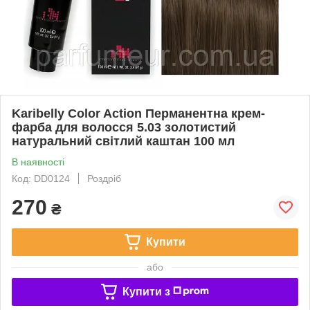
Karibelly Color Action Перманентна крем-
фарба для волосся 5.03 золотистий
натуральний свiтлий каштан 100 мл
В наявності
Код: DD0124
Роздріб
270
₴
Купити
або
Купити з