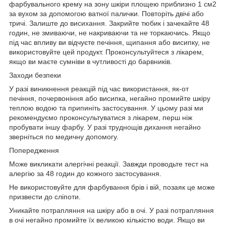
фарбувального крему на зону шкіри площею приблизно 1 см2
за вухом за допомогою ватної палички. Повторіть двічі або
тричі. Залиште до висихання. Закрийте тюбик і зачекайте 48
годин, не змиваючи, не накриваючи та не торкаючись. Якщо
під час впливу ви відчуєте печіння, щипання або висипку, не
використовуйте цей продукт. Проконсультуйтеся з лікарем,
якщо ви маєте сумніви в чутливості до барвників.
Заходи безпеки
У разі виникнення реакцій під час використання, як-от
печіння, почервоніння або висипка, негайно промийте шкіру
теплою водою та припиніть застосування. У цьому разі ми
рекомендуємо проконсультуватися з лікарем, перш ніж
пробувати іншу фарбу. У разі труднощів дихання негайно
зверніться по медичну допомогу.
Попередження
Може викликати алергічні реакції. Завжди проводьте тест на
алергію за 48 годин до кожного застосування.
Не використовуйте для фарбування брів і вій, позаяк це може
призвести до сліпоти.
Уникайте потрапляння на шкіру або в очі. У разі потрапляння
в очі негайно промийте їх великою кількістю води. Якщо ви