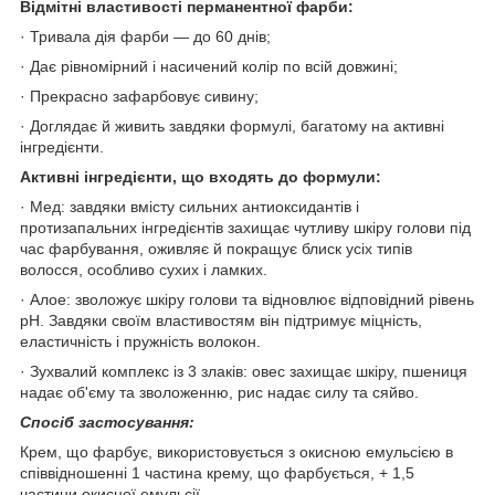
Відмітні властивості перманентної фарби:
· Тривала дія фарби — до 60 днів;
· Дає рівномірний і насичений колір по всій довжині;
· Прекрасно зафарбовує сивину;
· Доглядає й живить завдяки формулі, багатому на активні
інгредієнти.
Активні інгредієнти, що входять до формули:
· Мед: завдяки вмісту сильних антиоксидантів і
протизапальних інгредієнтів захищає чутливу шкіру голови під
час фарбування, оживляє й покращує блиск усіх типів
волосся, особливо сухих і ламких.
· Алое: зволожує шкіру голови та відновлює відповідний рівень
pH. Завдяки своїм властивостям він підтримує міцність,
еластичність і пружність волокон.
· Зухвалий комплекс із 3 злаків: овес захищає шкіру, пшениця
надає об'єму та зволоженню, рис надає силу та сяйво.
Спосіб застосування:
Крем, що фарбує, використовується з окисною емульсією в
співвідношенні 1 частина крему, що фарбується, + 1,5
частини окисної емульсії.