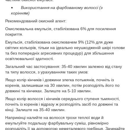
Використання на фарбованому волоссі (з
корінням)
Рекомендований окисний агент:
Окислювальна емульсія, стабілізована 6% для посилення
покриття.
Емульсія, стабілізована окислювачем 9% (12% для дуже
світлих кольорів, тільки на ідеально неушкодженій шкірі голови
та без попередніх агресивних процедур) для збільшення
освітлювальної здатності.
Загальний час застосування: 35-40 хвилин залежно від стану
та типу волосся, з урахуванням таких умов:
Якщо колір кінчиків і довжини злегка потьмянів, почніть із
коренів, залишивши на 30 хвилин, потім розподіліть його по
довжині та кінчиках. Залиште на 5-10 хвилин.
Якщо колір волосся і кінчиків середнього ступеня тьмяності,
почніть із коренів і відразу ж розподіліть засіб по довжині та
кінці. Залиште на 35-40 хвилин.
Наприкінці налийте на волосся трохи теплої води й
емульгуйте подальшу фарбувальну суміш, рівномірно
розподіліть її за допомогою неметалевого гребінця. Зачекайте