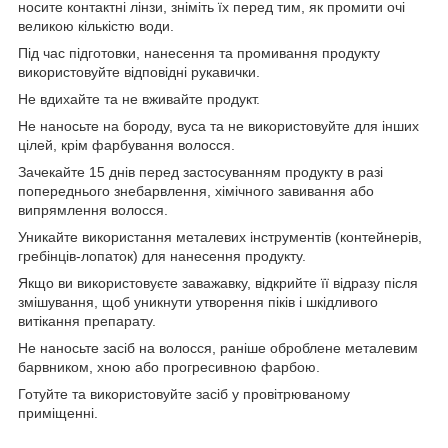
носите контактні лінзи, зніміть їх перед тим, як промити очі
великою кількістю води.
Під час підготовки, нанесення та промивання продукту
використовуйте відповідні рукавички.
Не вдихайте та не вживайте продукт.
Не наносьте на бороду, вуса та не використовуйте для інших
цілей, крім фарбування волосся.
Зачекайте 15 днів перед застосуванням продукту в разі
попереднього знебарвлення, хімічного завивання або
випрямлення волосся.
Уникайте використання металевих інструментів (контейнерів,
гребінців-лопаток) для нанесення продукту.
Якщо ви використовуєте заважавку, відкрийте її відразу після
змішування, щоб уникнути утворення піків і шкідливого
витікання препарату.
Не наносьте засіб на волосся, раніше оброблене металевим
барвником, хною або прогресивною фарбою.
Готуйте та використовуйте засіб у провітрюваному
приміщенні.