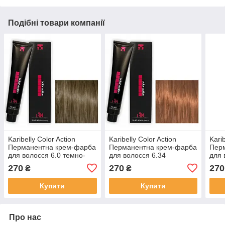
Подібні товари компанії
Karibelly Color Action
Karibelly Color Action
Karib
Перманентна крем-фарба
Перманентна крем-фарба
Пер
для волосся 6.0 темно-
для волосся 6.34
для 
русявий 100 мл
золотисто-мiдний темно-
холо
270
270
270
₴
₴
русявий 100 мл
руся
Купити
Купити
Про нас