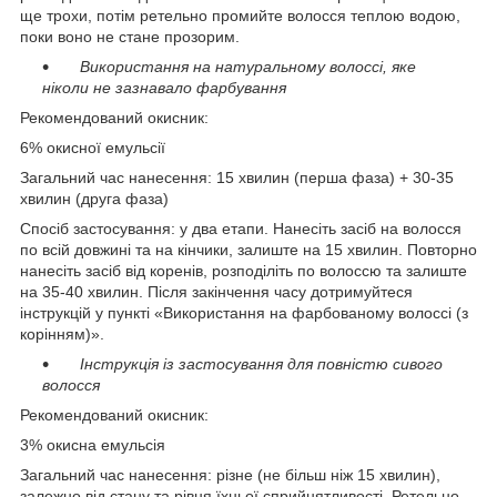
ще трохи, потім ретельно промийте волосся теплою водою,
поки воно не стане прозорим.
Використання на натуральному волоссі, яке
ніколи не зазнавало фарбування
Рекомендований окисник:
6% окисної емульсії
Загальний час нанесення: 15 хвилин (перша фаза) + 30-35
хвилин (друга фаза)
Спосіб застосування: у два етапи. Нанесіть засіб на волосся
по всій довжині та на кінчики, залиште на 15 хвилин. Повторно
нанесіть засіб від коренів, розподіліть по волоссю та залиште
на 35-40 хвилин. Після закінчення часу дотримуйтеся
інструкцій у пункті «Використання на фарбованому волоссі (з
корінням)».
Інструкція із застосування для повністю сивого
волосся
Рекомендований окисник:
3% окисна емульсія
Загальний час нанесення: різне (не більш ніж 15 хвилин),
залежно від стану та рівня їхньої сприйнятливості. Ретельно