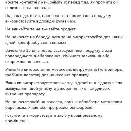
носите контактні лінзи, зніміть їх перед тим, як промити очі
великою кількістю води.
Під час підготовки, нанесення та промивання продукту
використовуйте відповідні рукавички.
Не вдихайте та не вживайте продукт.
Не наносьте на бороду, вуса та не використовуйте для інших
цілей, крім фарбування волосся.
Зачекайте 15 днів перед застосуванням продукту в разі
попереднього знебарвлення, хімічного завивання або
випрямлення волосся.
Уникайте використання металевих інструментів (контейнерів,
гребінців-лопаток) для нанесення продукту.
Якщо ви використовуєте заважавку, відкрийте її відразу після
змішування, щоб уникнути утворення піків і шкідливого
витікання препарату.
Не наносьте засіб на волосся, раніше оброблене металевим
барвником, хною або прогресивною фарбою.
Готуйте та використовуйте засіб у провітрюваному
приміщенні.