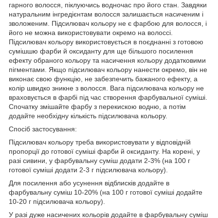
гарного волосся, піклуючись водночас про його стан. Завдяки
натуральним інгредієнтам волосся залишається насиченим і
зволоженим. Підсилювач кольору не є фарбою для волосся, і
його не можна використовувати окремо на волоссі.
Підсилювач кольору використовується в поєднанні з готовою
сумішшю фарби й оксиданту для ще більшого посилення
ефекту обраного кольору та насичення кольору додатковими
пігментами. Якщо підсилювач кольору нанести окремо, він не
виконає свою функцію, не забезпечить бажаного ефекту, а
колір швидко зникне з волосся. Вага підсилювача кольору не
враховується в фарбі під час створення фарбувальної суміші.
Спочатку змішайте фарбу з перекискою водню, а потім
додайте необхідну кількість підсилювача кольору.
Спосіб застосування:
Підсилювач кольору треба використовувати у відповідній
пропорції до готової суміші фарби й оксиданту. На корені, у
разі сивини, у фарбувальну суміш додати 2-3% (на 100 г
готової суміші додати 2-3 г підсилювача кольору).
Для посилення або усунення відблисків додайте в
фарбувальну суміш 10-20% (на 100 г готової суміші додайте
10-20 г підсилювача кольору).
У разі дуже насичених кольорів додайте в фарбувальну суміш