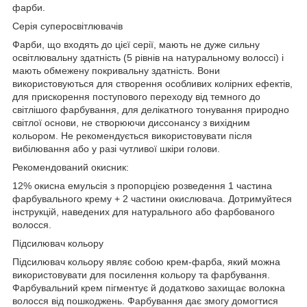
фарби.
Серія суперосвітлювачів
Фарби, що входять до цієї серії, мають не дуже сильну
освітлювальну здатність (5 рівнів на натуральному волоссі) і
мають обмежену покривальну здатність. Вони
використовуються для створення особливих колірних ефектів,
для прискорення поступового переходу від темного до
світлішого фарбування, для делікатного тонування природно
світлої основи, не створюючи диссонансу з вихідним
кольором. Не рекомендується використовувати після
вибілювання або у разі чутливої шкіри голови.
Рекомендований окисник:
12% окисна емульсія з пропорцією розведення 1 частина
фарбувального крему + 2 частини окислювача.
Дотримуйтеся
інструкцій, наведених для натурального або фарбованого
волосся.
Підсилювач кольору
Підсилювач кольору являє собою крем-фарба, який можна
використовувати для посилення кольору та фарбування.
Фарбувальний крем пігментує й додатково захищає волокна
волосся від пошкоджень. Фарбування дає змогу домогтися