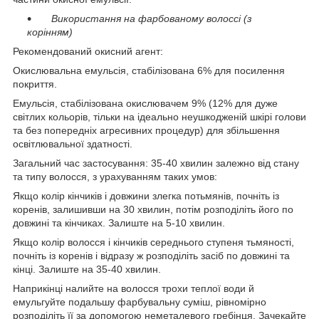
Використання на фарбованому волоссі (з
корінням)
Рекомендований окисний агент:
Окислювальна емульсія, стабілізована 6% для посилення
покриття.
Емульсія, стабілізована окислювачем 9% (12% для дуже
світлих кольорів, тільки на ідеально неушкодженій шкірі голови
та без попередніх агресивних процедур) для збільшення
освітлювальної здатності.
Загальний час застосування: 35-40 хвилин залежно від стану
та типу волосся, з урахуванням таких умов:
Якщо колір кінчиків і довжини злегка потьмянів, почніть із
коренів, залишивши на 30 хвилин, потім розподіліть його по
довжині та кінчиках. Залиште на 5-10 хвилин.
Якщо колір волосся і кінчиків середнього ступеня тьмяності,
почніть із коренів і відразу ж розподіліть засіб по довжині та
кінці. Залиште на 35-40 хвилин.
Наприкінці налийте на волосся трохи теплої води й
емульгуйте подальшу фарбувальну суміш, рівномірно
розподіліть її за допомогою неметалевого гребінця. Зачекайте