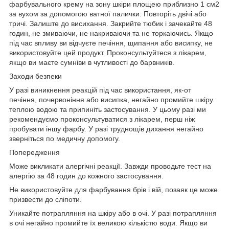
фарбувального крему на зону шкіри площею приблизно 1 см2
за вухом за допомогою ватної палички. Повторіть двічі або
тричі. Залиште до висихання. Закрийте тюбик і зачекайте 48
годин, не змиваючи, не накриваючи та не торкаючись. Якщо
під час впливу ви відчуєте печіння, щипання або висипку, не
використовуйте цей продукт. Проконсультуйтеся з лікарем,
якщо ви маєте сумніви в чутливості до барвників.
Заходи безпеки
У разі виникнення реакцій під час використання, як-от
печіння, почервоніння або висипка, негайно промийте шкіру
теплою водою та припиніть застосування. У цьому разі ми
рекомендуємо проконсультуватися з лікарем, перш ніж
пробувати іншу фарбу. У разі труднощів дихання негайно
зверніться по медичну допомогу.
Попередження
Може викликати алергічні реакції. Завжди проводьте тест на
алергію за 48 годин до кожного застосування.
Не використовуйте для фарбування брів і вій, позаяк це може
призвести до сліпоти.
Уникайте потрапляння на шкіру або в очі. У разі потрапляння
в очі негайно промийте їх великою кількістю води. Якщо ви