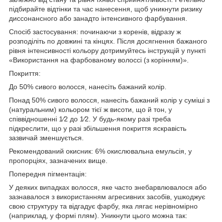
підбирайте відтінки та час нанесення, щоб уникнути ризику
диссонансного або занадто інтенсивного фарбування.
Спосіб застосування: починаючи з коренів, відразу ж
розподіліть по довжині та кінцях. Після досягнення бажаного
рівня інтенсивності кольору дотримуйтесь інструкцій у пункті
«Використання на фарбованому волоссі (з корінням)».
Покриття:
До 50% сивого волосся, нанесіть бажаний колір.
Понад 50% сивого волосся, нанесіть бажаний колір у суміші з
(натуральним) кольором тієї ж висоти, що й тон, у
співвідношенні 1⁄2 до 1⁄2. У будь-якому разі треба
підкреслити, що у разі збільшення покриття яскравість
зазвичай зменшується.
Рекомендований окисник: 6% окислювальна емульсія, у
пропорціях, зазначених вище.
Попередня пігментація:
У деяких випадках волосся, яке часто знебарвлювалося або
зазнавалося з використанням агресивних засобів, ушкоджує
свою структуру та відгадує фарбу, яка лягає нерівномірно
(наприклад, у формі плям). Уникнути цього можна так: