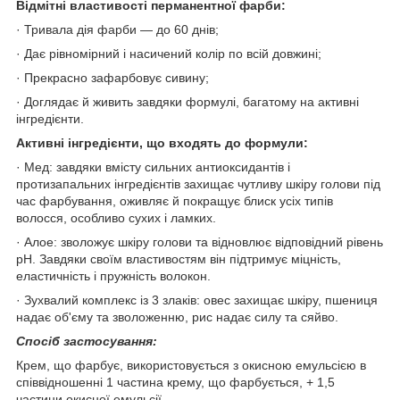
Відмітні властивості перманентної фарби:
· Тривала дія фарби — до 60 днів;
· Дає рівномірний і насичений колір по всій довжині;
· Прекрасно зафарбовує сивину;
· Доглядає й живить завдяки формулі, багатому на активні
інгредієнти.
Активні інгредієнти, що входять до формули:
· Мед: завдяки вмісту сильних антиоксидантів і
протизапальних інгредієнтів захищає чутливу шкіру голови під
час фарбування, оживляє й покращує блиск усіх типів
волосся, особливо сухих і ламких.
· Алое: зволожує шкіру голови та відновлює відповідний рівень
pH. Завдяки своїм властивостям він підтримує міцність,
еластичність і пружність волокон.
· Зухвалий комплекс із 3 злаків: овес захищає шкіру, пшениця
надає об'єму та зволоженню, рис надає силу та сяйво.
Спосіб застосування:
Крем, що фарбує, використовується з окисною емульсією в
співвідношенні 1 частина крему, що фарбується, + 1,5
частини окисної емульсії.