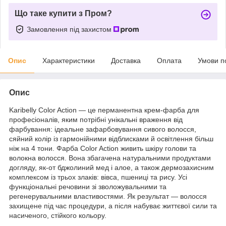
Що таке купити з Пром?
Замовлення під захистом
Опис
Характеристики
Доставка
Оплата
Умови п
Опис
Karibelly Color Action — це перманентна крем-фарба для
професіоналів, яким потрібні унікальні враження від
фарбування: ідеальне зафарбовування сивого волосся,
сяйний колір із гармонійними відблисками й освітлення більш
ніж на 4 тони. Фарба Color Action живить шкіру голови та
волокна волосся. Вона збагачена натуральними продуктами
догляду, як-от бджолиний мед і алое, а також дермозахисним
комплексом із трьох злаків: вівса, пшениці та рису. Усі
функціональні речовини зі зволожувальними та
регенерувальними властивостями. Як результат — волосся
захищене під час процедури, а після набуває життєвої сили та
насиченого, стійкого кольору.