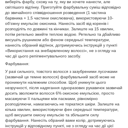
виберіть фарбу, схожу на ту, яку ви хочете нанести, але
світлішого відтінку. Приготуйте фарбувальну суміш відповідно
до звичайного співвідношення розведення (1 частина
барвника + 1,5 частини окислювача), використовуючи 10-
об'ємну емульсію окисника. Нанесіть засіб від коренів і
розподіліть по довжині та кінчиках. Залиште на 15 хвилин,
потім ретельно змийте теплою водою. Ретельно та дбайливо
висушіть рушником або феном середньої температури,
нанесіть обраний відтінок, дотримуючись інструкцій у пункті
«Використання на знебарвленому волоссі», не з огляду на
час дії цього репігментувального засобу.
Фарбування:
У разі сильного, товстого волосся з зазубреними лусочками
(зазвичай це темне волосся) фарбувальний засіб може не
проникнути належним способом. Щоб уникнути цього
незручності, після надягання одноразових рукавичок зазвичай
досить зволожити волосся 6% окисною емульсією, просто
масажуючи її пальцями між пасмами, рівномірно
розподіляючи, намагаючись не торкатися шкіри. Залиште на
кілька хвилин, використовуючи фен середньої температури,
щоб висушити окисну емульсію та збільшити силу
фарбування. Нанесіть обраний вами колір, дотримуючись
інструкцій у відповідному пункті, не з огляду на час дії цієї