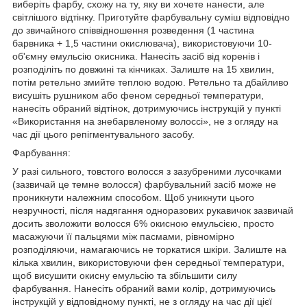
виберіть фарбу, схожу на ту, яку ви хочете нанести, але
світлішого відтінку. Приготуйте фарбувальну суміш відповідно
до звичайного співвідношення розведення (1 частина
барвника + 1,5 частини окислювача), використовуючи 10-
об'ємну емульсію окисника. Нанесіть засіб від коренів і
розподіліть по довжині та кінчиках. Залиште на 15 хвилин,
потім ретельно змийте теплою водою. Ретельно та дбайливо
висушіть рушником або феном середньої температури,
нанесіть обраний відтінок, дотримуючись інструкцій у пункті
«Використання на знебарвленому волоссі», не з огляду на
час дії цього репігментувального засобу.
Фарбування:
У разі сильного, товстого волосся з зазубреними лусочками
(зазвичай це темне волосся) фарбувальний засіб може не
проникнути належним способом. Щоб уникнути цього
незручності, після надягання одноразових рукавичок зазвичай
досить зволожити волосся 6% окисною емульсією, просто
масажуючи її пальцями між пасмами, рівномірно
розподіляючи, намагаючись не торкатися шкіри. Залиште на
кілька хвилин, використовуючи фен середньої температури,
щоб висушити окисну емульсію та збільшити силу
фарбування. Нанесіть обраний вами колір, дотримуючись
інструкцій у відповідному пункті, не з огляду на час дії цієї