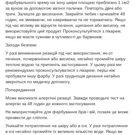
фарбувального крему на зону шкіри площею приблизно 1 см2
за вухом за допомогою ватної палички. Повторіть двічі або
тричі. Залиште до висихання. Закрийте тюбик і зачекайте 48
годин, не змиваючи, не накриваючи та не торкаючись. Якщо
під час впливу ви відчуєте печіння, щипання або висипку, не
використовуйте цей продукт. Проконсультуйтеся з лікарем,
якщо ви маєте сумніви в чутливості до барвників.
Заходи безпеки
У разі виникнення реакцій під час використання, як-от
печіння, почервоніння або висипка, негайно промийте шкіру
теплою водою та припиніть застосування. У цьому разі ми
рекомендуємо проконсультуватися з лікарем, перш ніж
пробувати іншу фарбу. У разі труднощів дихання негайно
зверніться по медичну допомогу.
Попередження
Може викликати алергічні реакції. Завжди проводьте тест на
алергію за 48 годин до кожного застосування.
Не використовуйте для фарбування брів і вій, позаяк це може
призвести до сліпоти.
Уникайте потрапляння на шкіру або в очі. У разі потрапляння
в очі негайно промийте їх великою кількістю води. Якщо ви