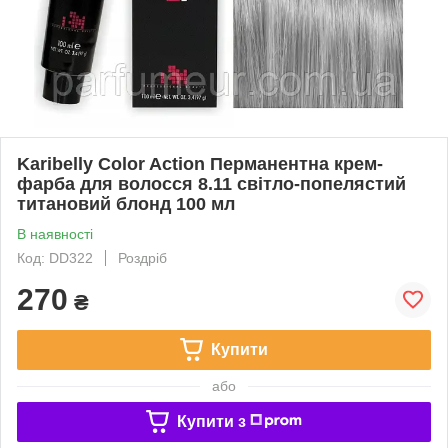
Karibelly Color Action Перманентна крем-
фарба для волосся 8.11 свiтло-попелястий
титановий блонд 100 мл
В наявності
Код: DD322
Роздріб
270
₴
Купити
або
Купити з