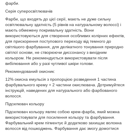
фарби.
Серія суперосвітлювачів
Фарби, що входять до цієї серії, мають не дуже сильну
освітлювальну здатність (5 рівнів на натуральному волоссі) і
мають обмежену покривальну здатність. Вони
використовуються для створення особливих колірних ефектів,
для прискорення поступового переходу від темного до
світлішого фарбування, для делікатного тонування природно
світлої основи, не створюючи диссонансу з вихідним
кольором. Не рекомендується використовувати після
вибілювання або у разі чутливої шкіри голови.
Рекомендований окисник:
12% окисна емульсія з пропорцією розведення 1 частина
фарбувального крему + 2 частини окислювача.
Дотримуйтеся
інструкцій, наведених для натурального або фарбованого
волосся.
Підсилювач кольору
Підсилювач кольору являє собою крем-фарба, який можна
використовувати для посилення кольору та фарбування.
Фарбувальний крем пігментує й додатково захищає волокна
волосся від пошкоджень. Фарбування дає змогу домогтися