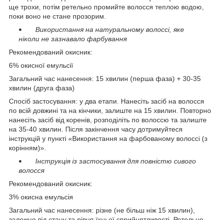
ще трохи, потім ретельно промийте волосся теплою водою,
поки воно не стане прозорим.
Використання на натуральному волоссі, яке
ніколи не зазнавало фарбування
Рекомендований окисник:
6% окисної емульсії
Загальний час нанесення: 15 хвилин (перша фаза) + 30-35
хвилин (друга фаза)
Спосіб застосування: у два етапи. Нанесіть засіб на волосся
по всій довжині та на кінчики, залиште на 15 хвилин. Повторно
нанесіть засіб від коренів, розподіліть по волоссю та залиште
на 35-40 хвилин. Після закінчення часу дотримуйтеся
інструкцій у пункті «Використання на фарбованому волоссі (з
корінням)».
Інструкція із застосування для повністю сивого
волосся
Рекомендований окисник:
3% окисна емульсія
Загальний час нанесення: різне (не більш ніж 15 хвилин),
залежно від стану та рівня їхньої сприйнятливості. Ретельно