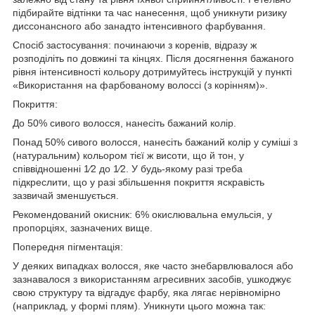
підбирайте відтінки та час нанесення, щоб уникнути ризику
диссонансного або занадто інтенсивного фарбування.
Спосіб застосування: починаючи з коренів, відразу ж
розподіліть по довжині та кінцях. Після досягнення бажаного
рівня інтенсивності кольору дотримуйтесь інструкцій у пункті
«Використання на фарбованому волоссі (з корінням)».
Покриття:
До 50% сивого волосся, нанесіть бажаний колір.
Понад 50% сивого волосся, нанесіть бажаний колір у суміші з
(натуральним) кольором тієї ж висоти, що й тон, у
співвідношенні 1⁄2 до 1⁄2. У будь-якому разі треба
підкреслити, що у разі збільшення покриття яскравість
зазвичай зменшується.
Рекомендований окисник: 6% окислювальна емульсія, у
пропорціях, зазначених вище.
Попередня пігментація:
У деяких випадках волосся, яке часто знебарвлювалося або
зазнавалося з використанням агресивних засобів, ушкоджує
свою структуру та відгадує фарбу, яка лягає нерівномірно
(наприклад, у формі плям). Уникнути цього можна так: