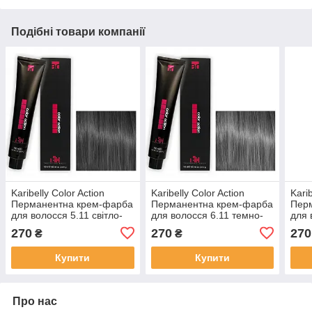
Подібні товари компанії
Karibelly Color Action
Karibelly Color Action
Karib
Перманентна крем-фарба
Перманентна крем-фарба
Пер
для волосся 5.11 свiтло-
для волосся 6.11 темно-
для 
попелястий титановий
попелястий титановий
попе
270
270
270
₴
₴
коричневий 100 мл
блонд 100 мл
блон
Купити
Купити
Про нас