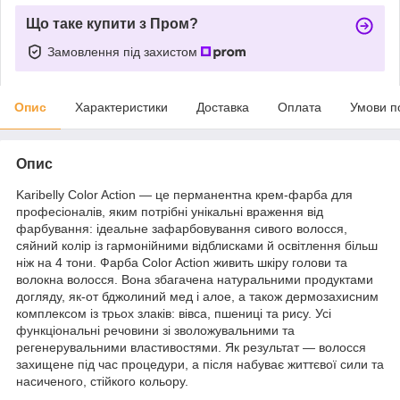
Що таке купити з Пром?
Замовлення під захистом
Опис
Характеристики
Доставка
Оплата
Умови п
Опис
Karibelly Color Action — це перманентна крем-фарба для
професіоналів, яким потрібні унікальні враження від
фарбування: ідеальне зафарбовування сивого волосся,
сяйний колір із гармонійними відблисками й освітлення більш
ніж на 4 тони. Фарба Color Action живить шкіру голови та
волокна волосся. Вона збагачена натуральними продуктами
догляду, як-от бджолиний мед і алое, а також дермозахисним
комплексом із трьох злаків: вівса, пшениці та рису. Усі
функціональні речовини зі зволожувальними та
регенерувальними властивостями. Як результат — волосся
захищене під час процедури, а після набуває життєвої сили та
насиченого, стійкого кольору.