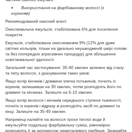
Використання на фарбованому волоссі (з
корінням)
Рекомендований окисний агент:
Окислювальна емульсія, стабілізована 6% для посилення
покриття.
Емульсія, стабілізована окислювачем 9% (12% для дуже
світлих кольорів, тільки на ідеально неушкодженій шкірі голови
та без попередніх агресивних процедур) для збільшення
освітлювальної здатності.
Загальний час застосування: 35-40 хвилин залежно від стану
та типу волосся, з урахуванням таких умов:
Якщо колір кінчиків і довжини злегка потьмянів, почніть із
коренів, залишивши на 30 хвилин, потім розподіліть його по
довжині та кінчиках. Залиште на 5-10 хвилин.
Якщо колір волосся і кінчиків середнього ступеня тьмяності,
почніть із коренів і відразу ж розподіліть засіб по довжині та
кінці. Залиште на 35-40 хвилин.
Наприкінці налийте на волосся трохи теплої води й
емульгуйте подальшу фарбувальну суміш, рівномірно
розподіліть її за допомогою неметалевого гребінця. Зачекайте