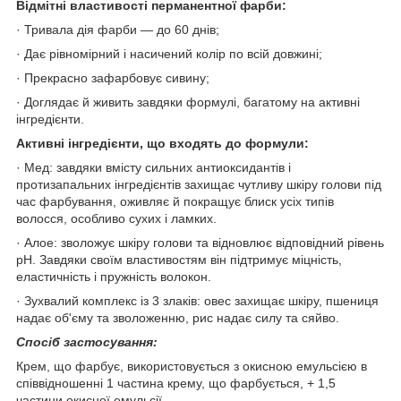
Відмітні властивості перманентної фарби:
· Тривала дія фарби — до 60 днів;
· Дає рівномірний і насичений колір по всій довжині;
· Прекрасно зафарбовує сивину;
· Доглядає й живить завдяки формулі, багатому на активні
інгредієнти.
Активні інгредієнти, що входять до формули:
· Мед: завдяки вмісту сильних антиоксидантів і
протизапальних інгредієнтів захищає чутливу шкіру голови під
час фарбування, оживляє й покращує блиск усіх типів
волосся, особливо сухих і ламких.
· Алое: зволожує шкіру голови та відновлює відповідний рівень
pH. Завдяки своїм властивостям він підтримує міцність,
еластичність і пружність волокон.
· Зухвалий комплекс із 3 злаків: овес захищає шкіру, пшениця
надає об'єму та зволоженню, рис надає силу та сяйво.
Спосіб застосування:
Крем, що фарбує, використовується з окисною емульсією в
співвідношенні 1 частина крему, що фарбується, + 1,5
частини окисної емульсії.