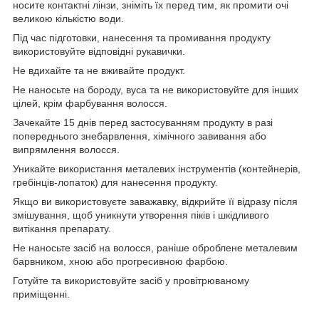
носите контактні лінзи, зніміть їх перед тим, як промити очі
великою кількістю води.
Під час підготовки, нанесення та промивання продукту
використовуйте відповідні рукавички.
Не вдихайте та не вживайте продукт.
Не наносьте на бороду, вуса та не використовуйте для інших
цілей, крім фарбування волосся.
Зачекайте 15 днів перед застосуванням продукту в разі
попереднього знебарвлення, хімічного завивання або
випрямлення волосся.
Уникайте використання металевих інструментів (контейнерів,
гребінців-лопаток) для нанесення продукту.
Якщо ви використовуєте заважавку, відкрийте її відразу після
змішування, щоб уникнути утворення піків і шкідливого
витікання препарату.
Не наносьте засіб на волосся, раніше оброблене металевим
барвником, хною або прогресивною фарбою.
Готуйте та використовуйте засіб у провітрюваному
приміщенні.