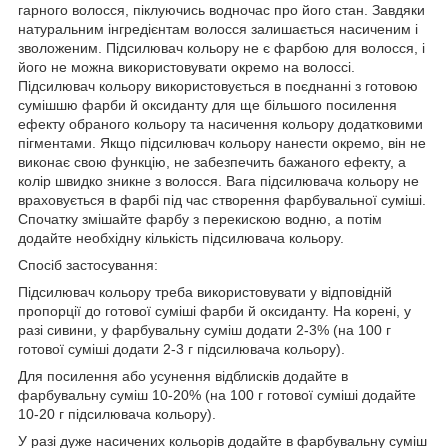
гарного волосся, піклуючись водночас про його стан. Завдяки
натуральним інгредієнтам волосся залишається насиченим і
зволоженим. Підсилювач кольору не є фарбою для волосся, і
його не можна використовувати окремо на волоссі.
Підсилювач кольору використовується в поєднанні з готовою
сумішшю фарби й оксиданту для ще більшого посилення
ефекту обраного кольору та насичення кольору додатковими
пігментами. Якщо підсилювач кольору нанести окремо, він не
виконає свою функцію, не забезпечить бажаного ефекту, а
колір швидко зникне з волосся. Вага підсилювача кольору не
враховується в фарбі під час створення фарбувальної суміші.
Спочатку змішайте фарбу з перекискою водню, а потім
додайте необхідну кількість підсилювача кольору.
Спосіб застосування:
Підсилювач кольору треба використовувати у відповідній
пропорції до готової суміші фарби й оксиданту. На корені, у
разі сивини, у фарбувальну суміш додати 2-3% (на 100 г
готової суміші додати 2-3 г підсилювача кольору).
Для посилення або усунення відблисків додайте в
фарбувальну суміш 10-20% (на 100 г готової суміші додайте
10-20 г підсилювача кольору).
У разі дуже насичених кольорів додайте в фарбувальну суміш