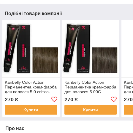
Подібні товари компанії
Karibelly Color Action
Karibelly Color Action
Karib
Перманентна крем-фарба
Перманентна крем-фарба
Пер
для волосся 5.0 свiтло-
для волосся 5.00C
для 
каштановий 100 мл
холодний глибокий свiтло-
свiт
270
270
270
₴
₴
каштановий 100 мл
Купити
Купити
Про нас