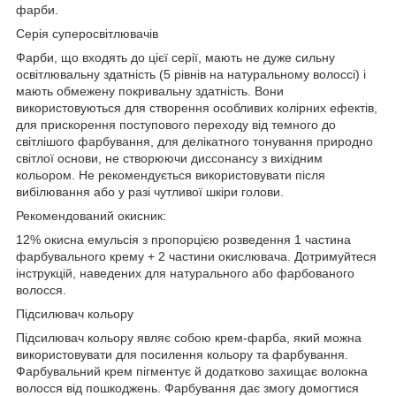
фарби.
Серія суперосвітлювачів
Фарби, що входять до цієї серії, мають не дуже сильну
освітлювальну здатність (5 рівнів на натуральному волоссі) і
мають обмежену покривальну здатність. Вони
використовуються для створення особливих колірних ефектів,
для прискорення поступового переходу від темного до
світлішого фарбування, для делікатного тонування природно
світлої основи, не створюючи диссонансу з вихідним
кольором. Не рекомендується використовувати після
вибілювання або у разі чутливої шкіри голови.
Рекомендований окисник:
12% окисна емульсія з пропорцією розведення 1 частина
фарбувального крему + 2 частини окислювача.
Дотримуйтеся
інструкцій, наведених для натурального або фарбованого
волосся.
Підсилювач кольору
Підсилювач кольору являє собою крем-фарба, який можна
використовувати для посилення кольору та фарбування.
Фарбувальний крем пігментує й додатково захищає волокна
волосся від пошкоджень. Фарбування дає змогу домогтися