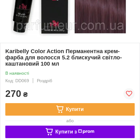
Karibelly Color Action Перманентна крем-
фарба для волосся 5.2 блискучий свiтло-
каштановий 100 мл
В наявності
Код: DD069
Роздріб
270
₴
Купити
або
Купити з