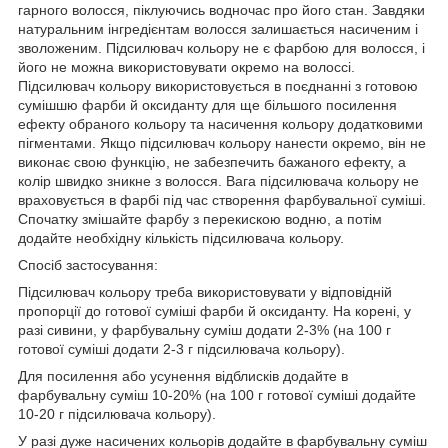
гарного волосся, піклуючись водночас про його стан. Завдяки
натуральним інгредієнтам волосся залишається насиченим і
зволоженим. Підсилювач кольору не є фарбою для волосся, і
його не можна використовувати окремо на волоссі.
Підсилювач кольору використовується в поєднанні з готовою
сумішшю фарби й оксиданту для ще більшого посилення
ефекту обраного кольору та насичення кольору додатковими
пігментами. Якщо підсилювач кольору нанести окремо, він не
виконає свою функцію, не забезпечить бажаного ефекту, а
колір швидко зникне з волосся. Вага підсилювача кольору не
враховується в фарбі під час створення фарбувальної суміші.
Спочатку змішайте фарбу з перекискою водню, а потім
додайте необхідну кількість підсилювача кольору.
Спосіб застосування:
Підсилювач кольору треба використовувати у відповідній
пропорції до готової суміші фарби й оксиданту. На корені, у
разі сивини, у фарбувальну суміш додати 2-3% (на 100 г
готової суміші додати 2-3 г підсилювача кольору).
Для посилення або усунення відблисків додайте в
фарбувальну суміш 10-20% (на 100 г готової суміші додайте
10-20 г підсилювача кольору).
У разі дуже насичених кольорів додайте в фарбувальну суміш