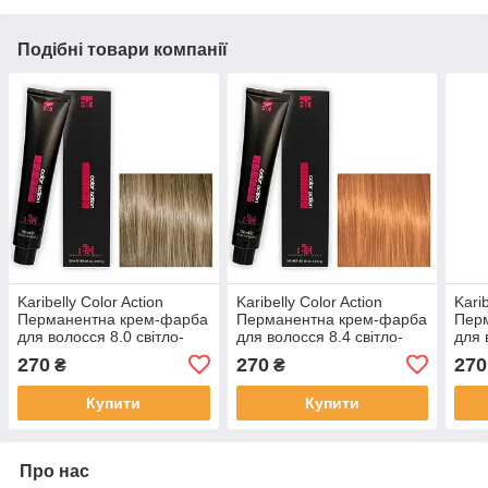
Подібні товари компанії
Karibelly Color Action
Karibelly Color Action
Karib
Перманентна крем-фарба
Перманентна крем-фарба
Пер
для волосся 8.0 свiтло-
для волосся 8.4 свiтло-
для 
русявий 100 мл
мiдний блонд 100 мл
холо
270
270
270
₴
₴
руся
Купити
Купити
Про нас