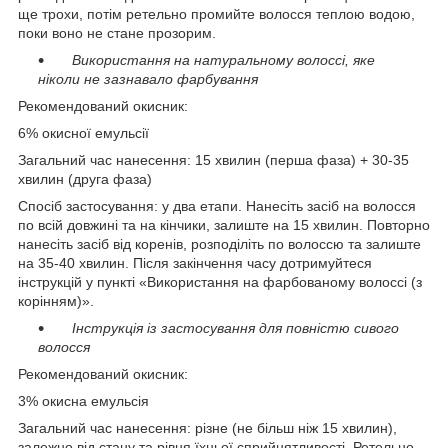
ще трохи, потім ретельно промийте волосся теплою водою,
поки воно не стане прозорим.
Використання на натуральному волоссі, яке
ніколи не зазнавало фарбування
Рекомендований окисник:
6% окисної емульсії
Загальний час нанесення: 15 хвилин (перша фаза) + 30-35
хвилин (друга фаза)
Спосіб застосування: у два етапи. Нанесіть засіб на волосся
по всій довжині та на кінчики, залиште на 15 хвилин. Повторно
нанесіть засіб від коренів, розподіліть по волоссю та залиште
на 35-40 хвилин. Після закінчення часу дотримуйтеся
інструкцій у пункті «Використання на фарбованому волоссі (з
корінням)».
Інструкція із застосування для повністю сивого
волосся
Рекомендований окисник:
3% окисна емульсія
Загальний час нанесення: різне (не більш ніж 15 хвилин),
залежно від стану та рівня їхньої сприйнятливості. Ретельно