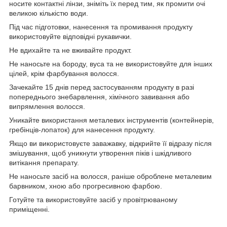
носите контактні лінзи, зніміть їх перед тим, як промити очі
великою кількістю води.
Під час підготовки, нанесення та промивання продукту
використовуйте відповідні рукавички.
Не вдихайте та не вживайте продукт.
Не наносьте на бороду, вуса та не використовуйте для інших
цілей, крім фарбування волосся.
Зачекайте 15 днів перед застосуванням продукту в разі
попереднього знебарвлення, хімічного завивання або
випрямлення волосся.
Уникайте використання металевих інструментів (контейнерів,
гребінців-лопаток) для нанесення продукту.
Якщо ви використовуєте заважавку, відкрийте її відразу після
змішування, щоб уникнути утворення піків і шкідливого
витікання препарату.
Не наносьте засіб на волосся, раніше оброблене металевим
барвником, хною або прогресивною фарбою.
Готуйте та використовуйте засіб у провітрюваному
приміщенні.