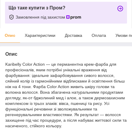
Що таке купити з Пром?
Замовлення під захистом
Опис
Характеристики
Доставка
Оплата
Умови п
Опис
Karibelly Color Action — це перманентна крем-фарба для
професіоналів, яким потрібні унікальні враження від
фарбування: ідеальне зафарбовування сивого волосся,
сяйний колір із гармонійними відблисками й освітлення більш
ніж на 4 тони. Фарба Color Action живить шкіру голови та
волокна волосся. Вона збагачена натуральними продуктами
догляду, як-от бджолиний мед і алое, а також дермозахисним
комплексом із трьох злаків: вівса, пшениці та рису. Усі
функціональні речовини зі зволожувальними та
регенерувальними властивостями. Як результат — волосся
захищене під час процедури, а після набуває життєвої сили та
насиченого, стійкого кольору.