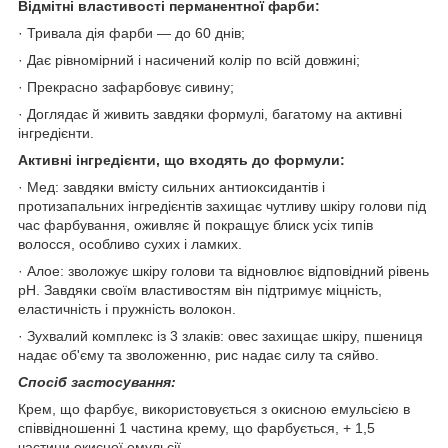
Відмітні властивості перманентної фарби:
· Тривала дія фарби — до 60 днів;
· Дає рівномірний і насичений колір по всій довжині;
· Прекрасно зафарбовує сивину;
· Доглядає й живить завдяки формулі, багатому на активні
інгредієнти.
Активні інгредієнти, що входять до формули:
· Мед: завдяки вмісту сильних антиоксидантів і
протизапальних інгредієнтів захищає чутливу шкіру голови під
час фарбування, оживляє й покращує блиск усіх типів
волосся, особливо сухих і ламких.
· Алое: зволожує шкіру голови та відновлює відповідний рівень
pH. Завдяки своїм властивостям він підтримує міцність,
еластичність і пружність волокон.
· Зухвалий комплекс із 3 злаків: овес захищає шкіру, пшениця
надає об'єму та зволоженню, рис надає силу та сяйво.
Спосіб застосування:
Крем, що фарбує, використовується з окисною емульсією в
співвідношенні 1 частина крему, що фарбується, + 1,5
частини окисної емульсії.