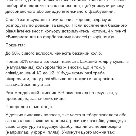
підбирайте відтінки та час нанесення, щоб уникнути ризику
диссонансного або занадто інтенсивного фарбування.
Спосіб застосування: починаючи з коренів, відразу ж
розподіліть по довжині та кінцях. Після досягнення бажаного
рівня інтенсивності кольору дотримуйтесь інструкцій у пункті
«Використання на фарбованому волоссі (з корінням)».
Покриття:
До 50% сивого волосся, нанесіть бажаний колір.
Понад 50% сивого волосся, нанесіть бажаний колір у суміші з
(натуральним) кольором тієї ж висоти, що й тон, у
співвідношенні 1⁄2 до 1⁄2. У будь-якому разі треба
підкреслити, що у разі збільшення покриття яскравість
зазвичай зменшується.
Рекомендований окисник: 6% окислювальна емульсія, у
пропорціях, зазначених вище.
Попередня пігментація:
У деяких випадках волосся, яке часто знебарвлювалося або
зазнавалося з використанням агресивних засобів, ушкоджує
свою структуру та відгадує фарбу, яка лягає нерівномірно
(наприклад, у формі плям). Уникнути цього можна так: