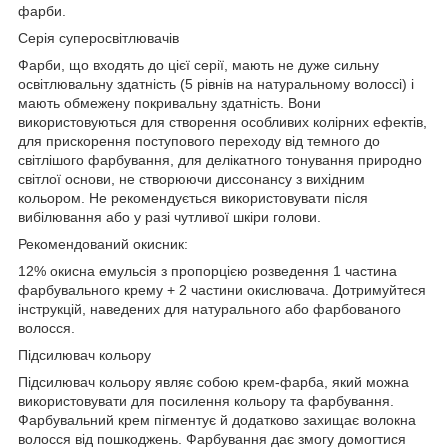
фарби.
Серія суперосвітлювачів
Фарби, що входять до цієї серії, мають не дуже сильну
освітлювальну здатність (5 рівнів на натуральному волоссі) і
мають обмежену покривальну здатність. Вони
використовуються для створення особливих колірних ефектів,
для прискорення поступового переходу від темного до
світлішого фарбування, для делікатного тонування природно
світлої основи, не створюючи диссонансу з вихідним
кольором. Не рекомендується використовувати після
вибілювання або у разі чутливої шкіри голови.
Рекомендований окисник:
12% окисна емульсія з пропорцією розведення 1 частина
фарбувального крему + 2 частини окислювача.
Дотримуйтеся
інструкцій, наведених для натурального або фарбованого
волосся.
Підсилювач кольору
Підсилювач кольору являє собою крем-фарба, який можна
використовувати для посилення кольору та фарбування.
Фарбувальний крем пігментує й додатково захищає волокна
волосся від пошкоджень. Фарбування дає змогу домогтися