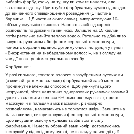
виберіть фарбу, схожу на ту, яку ви хочете нанести, але
світлішого відтінку. Приготуйте фарбувальну суміш відповідно
до звичайного співвідношення розведення (1 частина
барвника + 1,5 частини окислювача), використовуючи 10-
об'ємну емульсію окисника. Нанесіть засіб від коренів і
розподіліть по довжині та кінчиках. Залиште на 15 хвилин,
потім ретельно змийте теплою водою. Ретельно та дбайливо
висушіть рушником або феном середньої температури,
нанесіть обраний відтінок, дотримуючись інструкцій у пункті
«Використання на знебарвленому волоссі», не з огляду на
час дії цього репігментувального засобу.
Фарбування:
У разі сильного, товстого волосся з зазубреними лусочками
(зазвичай це темне волосся) фарбувальний засіб може не
проникнути належним способом. Щоб уникнути цього
незручності, після надягання одноразових рукавичок зазвичай
досить зволожити волосся 6% окисною емульсією, просто
масажуючи її пальцями між пасмами, рівномірно
розподіляючи, намагаючись не торкатися шкіри. Залиште на
кілька хвилин, використовуючи фен середньої температури,
щоб висушити окисну емульсію та збільшити силу
фарбування. Нанесіть обраний вами колір, дотримуючись
інструкцій у відповідному пункті, не з огляду на час дії цієї