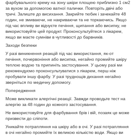
фарбувального крему на зону шкіри площею приблизно 1 см2
за вухом за допомогою ватної палички. Повторіть двічі або
тричі. Залиште до висихання. Закрийте тюбик і зачекайте 48
годин, не змиваючи, не накриваючи та не торкаючись. Якщо
під час впливу ви відчуєте печіння, щипання або висипку, не
використовуйте цей продукт. Проконсультуйтеся з лікарем,
якщо ви маєте сумніви в чутливості до барвників.
Заходи безпеки
У разі виникнення реакцій під час використання, як-от
печіння, почервоніння або висипка, негайно промийте шкіру
теплою водою та припиніть застосування. У цьому разі ми
рекомендуємо проконсультуватися з лікарем, перш ніж
пробувати іншу фарбу. У разі труднощів дихання негайно
зверніться по медичну допомогу.
Попередження
Може викликати алергічні реакції. Завжди проводьте тест на
алергію за 48 годин до кожного застосування.
Не використовуйте для фарбування брів і вій, позаяк це може
призвести до сліпоти.
Уникайте потрапляння на шкіру або в очі. У разі потрапляння
в очі негайно промийте їх великою кількістю води. Якщо ви