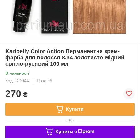
Karibelly Color Action Перманентна крем-
фарба для волосся 8.34 золотисто-мiдний
свiтло-русявий 100 мл
В наявності
Код: DD044
Роздріб
270
₴
Купити
або
Купити з