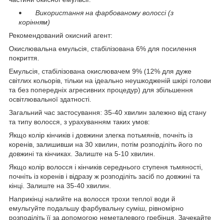
Використання на фарбованому волоссі (з
корінням)
Рекомендований окисний агент:
Окислювальна емульсія, стабілізована 6% для посилення
покриття.
Емульсія, стабілізована окислювачем 9% (12% для дуже
світлих кольорів, тільки на ідеально неушкодженій шкірі голови
та без попередніх агресивних процедур) для збільшення
освітлювальної здатності.
Загальний час застосування: 35-40 хвилин залежно від стану
та типу волосся, з урахуванням таких умов:
Якщо колір кінчиків і довжини злегка потьмянів, почніть із
коренів, залишивши на 30 хвилин, потім розподіліть його по
довжині та кінчиках. Залиште на 5-10 хвилин.
Якщо колір волосся і кінчиків середнього ступеня тьмяності,
почніть із коренів і відразу ж розподіліть засіб по довжині та
кінці. Залиште на 35-40 хвилин.
Наприкінці налийте на волосся трохи теплої води й
емульгуйте подальшу фарбувальну суміш, рівномірно
розподіліть її за допомогою неметалевого гребінця. Зачекайте