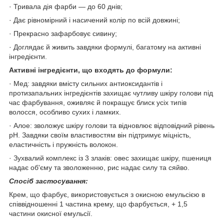
· Тривала дія фарби — до 60 днів;
· Дає рівномірний і насичений колір по всій довжині;
· Прекрасно зафарбовує сивину;
· Доглядає й живить завдяки формулі, багатому на активні
інгредієнти.
Активні інгредієнти, що входять до формули:
· Мед: завдяки вмісту сильних антиоксидантів і
протизапальних інгредієнтів захищає чутливу шкіру голови під
час фарбування, оживляє й покращує блиск усіх типів
волосся, особливо сухих і ламких.
· Алое: зволожує шкіру голови та відновлює відповідний рівень
pH. Завдяки своїм властивостям він підтримує міцність,
еластичність і пружність волокон.
· Зухвалий комплекс із 3 злаків: овес захищає шкіру, пшениця
надає об'єму та зволоженню, рис надає силу та сяйво.
Спосіб застосування:
Крем, що фарбує, використовується з окисною емульсією в
співвідношенні 1 частина крему, що фарбується, + 1,5
частини окисної емульсії.