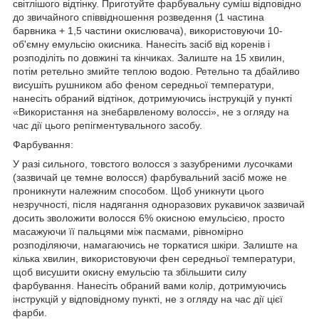
світлішого відтінку. Приготуйте фарбувальну суміш відповідно
до звичайного співвідношення розведення (1 частина
барвника + 1,5 частини окислювача), використовуючи 10-
об'ємну емульсію окисника. Нанесіть засіб від коренів і
розподіліть по довжині та кінчиках. Залиште на 15 хвилин,
потім ретельно змийте теплою водою. Ретельно та дбайливо
висушіть рушником або феном середньої температури,
нанесіть обраний відтінок, дотримуючись інструкцій у пункті
«Використання на знебарвленому волоссі», не з огляду на
час дії цього репігментувального засобу.
Фарбування:
У разі сильного, товстого волосся з зазубреними лусочками
(зазвичай це темне волосся) фарбувальний засіб може не
проникнути належним способом. Щоб уникнути цього
незручності, після надягання одноразових рукавичок зазвичай
досить зволожити волосся 6% окисною емульсією, просто
масажуючи її пальцями між пасмами, рівномірно
розподіляючи, намагаючись не торкатися шкіри. Залиште на
кілька хвилин, використовуючи фен середньої температури,
щоб висушити окисну емульсію та збільшити силу
фарбування. Нанесіть обраний вами колір, дотримуючись
інструкцій у відповідному пункті, не з огляду на час дії цієї
фарби.