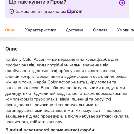
Що таке купити з Пром?
Замовлення під захистом
Опис
Характеристики
Доставка
Оплата
Умови п
Опис
Karibelly Color Action — це перманентна крем-фарба для
професіоналів, яким потрібні унікальні враження від
фарбування: ідеальне зафарбовування сивого волосся,
сяйний колір із гармонійними відблисками й освітлення більш
ніж на 4 тони. Фарба Color Action живить шкіру голови та
волокна волосся. Вона збагачена натуральними продуктами
догляду, як-от бджолиний мед і алое, а також дермозахисним
комплексом із трьох злаків: вівса, пшениці та рису. Усі
функціональні речовини зі зволожувальними та
регенерувальними властивостями. Як результат — волосся
захищене під час процедури, а після набуває життєвої сили та
насиченого, стійкого кольору.
Відмітні властивості перманентної фарби: