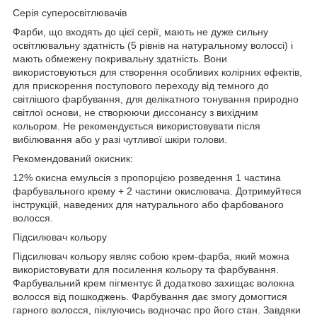
Серія суперосвітлювачів
Фарби, що входять до цієї серії, мають не дуже сильну
освітлювальну здатність (5 рівнів на натуральному волоссі) і
мають обмежену покривальну здатність. Вони
використовуються для створення особливих колірних ефектів,
для прискорення поступового переходу від темного до
світлішого фарбування, для делікатного тонування природно
світлої основи, не створюючи диссонансу з вихідним
кольором. Не рекомендується використовувати після
вибілювання або у разі чутливої шкіри голови.
Рекомендований окисник:
12% окисна емульсія з пропорцією розведення 1 частина
фарбувального крему + 2 частини окислювача.
Дотримуйтеся
інструкцій, наведених для натурального або фарбованого
волосся.
Підсилювач кольору
Підсилювач кольору являє собою крем-фарба, який можна
використовувати для посилення кольору та фарбування.
Фарбувальний крем пігментує й додатково захищає волокна
волосся від пошкоджень. Фарбування дає змогу домогтися
гарного волосся, піклуючись водночас про його стан. Завдяки