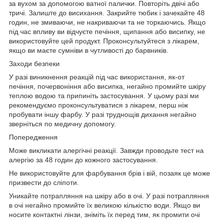
за вухом за допомогою ватної палички. Повторіть двічі або
тричі. Залиште до висихання. Закрийте тюбик і зачекайте 48
годин, не змиваючи, не накриваючи та не торкаючись. Якщо
під час впливу ви відчуєте печіння, щипання або висипку, не
використовуйте цей продукт. Проконсультуйтеся з лікарем,
якщо ви маєте сумніви в чутливості до барвників.
Заходи безпеки
У разі виникнення реакцій під час використання, як-от
печіння, почервоніння або висипка, негайно промийте шкіру
теплою водою та припиніть застосування. У цьому разі ми
рекомендуємо проконсультуватися з лікарем, перш ніж
пробувати іншу фарбу. У разі труднощів дихання негайно
зверніться по медичну допомогу.
Попередження
Може викликати алергічні реакції. Завжди проводьте тест на
алергію за 48 годин до кожного застосування.
Не використовуйте для фарбування брів і вій, позаяк це може
призвести до сліпоти.
Уникайте потрапляння на шкіру або в очі. У разі потрапляння
в очі негайно промийте їх великою кількістю води. Якщо ви
носите контактні лінзи, зніміть їх перед тим, як промити очі