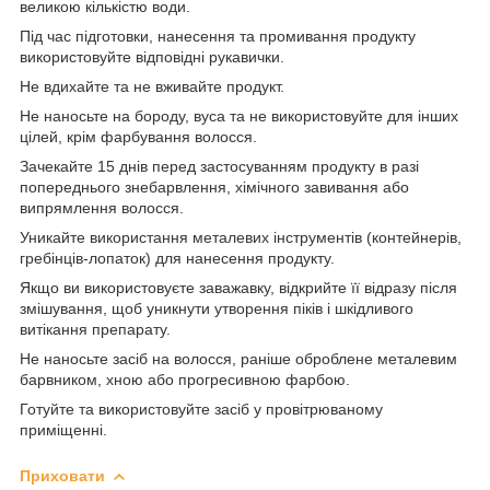
великою кількістю води.
Під час підготовки, нанесення та промивання продукту
використовуйте відповідні рукавички.
Не вдихайте та не вживайте продукт.
Не наносьте на бороду, вуса та не використовуйте для інших
цілей, крім фарбування волосся.
Зачекайте 15 днів перед застосуванням продукту в разі
попереднього знебарвлення, хімічного завивання або
випрямлення волосся.
Уникайте використання металевих інструментів (контейнерів,
гребінців-лопаток) для нанесення продукту.
Якщо ви використовуєте заважавку, відкрийте її відразу після
змішування, щоб уникнути утворення піків і шкідливого
витікання препарату.
Не наносьте засіб на волосся, раніше оброблене металевим
барвником, хною або прогресивною фарбою.
Готуйте та використовуйте засіб у провітрюваному
приміщенні.
Приховати