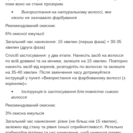
поки воно не стане прозорим.
Використання на натуральному волоссі, яке
ніколи не зазнавало фарбування
Рекомендований окисник:
6% окисної емульсії
Загальний час нанесення: 15 хвилин (перша фаза) + 30-35
хвилин (друга фаза)
Спосіб застосування: у два етапи. Нанесіть засіб на волосся
по всій довжині та на кінчики, залиште на 15 хвилин. Повторно
нанесіть засіб від коренів, розподіліть по волоссю та залиште
на 35-40 хвилин. Після закінчення часу дотримуйтеся
інструкцій у пункті «Використання на фарбованому волоссі (з
корінням)».
Інструкція із застосування для повністю сивого
волосся
Рекомендований окисник:
3% окисна емульсія
Загальний час нанесення: різне (не більш ніж 15 хвилин),
залежно від стану та рівня їхньої сприйнятливості. Ретельно
підбирайте відтінки та час нанесення, щоб уникнути ризику