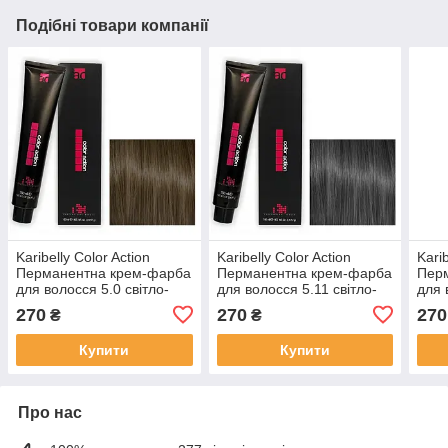
Подібні товари компанії
Karibelly Color Action
Karibelly Color Action
Karib
Перманентна крем-фарба
Перманентна крем-фарба
Пер
для волосся 5.0 свiтло-
для волосся 5.11 свiтло-
для 
каштановий 100 мл
попелястий титановий
холо
270
270
270
₴
₴
коричневий 100 мл
кашт
Купити
Купити
Про нас