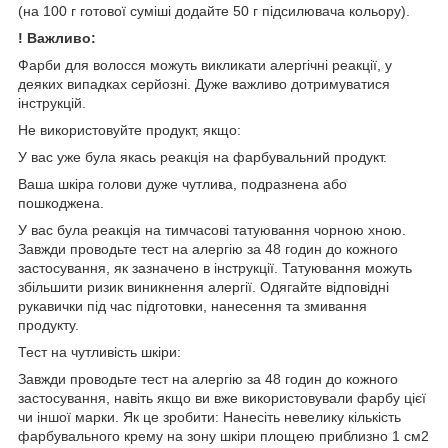
(на 100 г готової суміші додайте 50 г підсилювача кольору).
! Важливо:
Фарби для волосся можуть викликати алергічні реакції, у
деяких випадках серйозні. Дуже важливо дотримуватися
інструкцій.
Не використовуйте продукт, якщо:
У вас уже була якась реакція на фарбувальний продукт.
Ваша шкіра голови дуже чутлива, подразнена або
пошкоджена.
У вас була реакція на тимчасові татуювання чорною хною.
Завжди проводьте тест на алергію за 48 годин до кожного
застосування, як зазначено в інструкції. Татуювання можуть
збільшити ризик виникнення алергії. Одягайте відповідні
рукавички під час підготовки, нанесення та змивання
продукту.
Тест на чутливість шкіри:
Завжди проводьте тест на алергію за 48 годин до кожного
застосування, навіть якщо ви вже використовували фарбу цієї
чи іншої марки. Як це зробити: Нанесіть невелику кількість
фарбувального крему на зону шкіри площею приблизно 1 см2