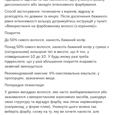
диссонансного або занадто інтенсивного фарбування.
Спосіб застосування: починаючи з коренів, відразу ж
розподіліть по довжині та кінцях. Після досягнення бажаного
рівня інтенсивності кольору дотримуйтесь інструкцій у пункті
«Використання на фарбованому волоссі (з корінням)».
Покриття:
До 50% сивого волосся, нанесіть бажаний колір.
Понад 50% сивого волосся, нанесіть бажаний колір у суміші з
(натуральним) кольором тієї ж висоти, що й тон, у
співвідношенні 1⁄2 до 1⁄2. У будь-якому разі треба
підкреслити, що у разі збільшення покриття яскравість
зазвичай зменшується.
Рекомендований окисник: 6% окислювальна емульсія, у
пропорціях, зазначених вище.
Попередня пігментація:
У деяких випадках волосся, яке часто знебарвлювалося або
зазнавалося з використанням агресивних засобів, ушкоджує
свою структуру та відгадує фарбу, яка лягає нерівномірно
(наприклад, у формі плям). Уникнути цього можна так:
виберіть фарбу, схожу на ту, яку ви хочете нанести, але