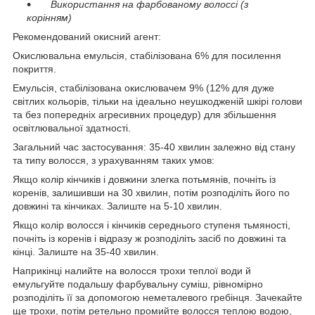
Використання на фарбованому волоссі (з
корінням)
Рекомендований окисний агент:
Окислювальна емульсія, стабілізована 6% для посилення
покриття.
Емульсія, стабілізована окислювачем 9% (12% для дуже
світлих кольорів, тільки на ідеально неушкодженій шкірі голови
та без попередніх агресивних процедур) для збільшення
освітлювальної здатності.
Загальний час застосування: 35-40 хвилин залежно від стану
та типу волосся, з урахуванням таких умов:
Якщо колір кінчиків і довжини злегка потьмянів, почніть із
коренів, залишивши на 30 хвилин, потім розподіліть його по
довжині та кінчиках. Залиште на 5-10 хвилин.
Якщо колір волосся і кінчиків середнього ступеня тьмяності,
почніть із коренів і відразу ж розподіліть засіб по довжині та
кінці. Залиште на 35-40 хвилин.
Наприкінці налийте на волосся трохи теплої води й
емульгуйте подальшу фарбувальну суміш, рівномірно
розподіліть її за допомогою неметалевого гребінця. Зачекайте
ще трохи, потім ретельно промийте волосся теплою водою,