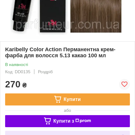
Karibelly Color Action Перманентна крем-
фарба для волосся 5.13 какао 100 мл
В наявності
Код: DD0135
Роздріб
270
₴
Купити
або
Купити з