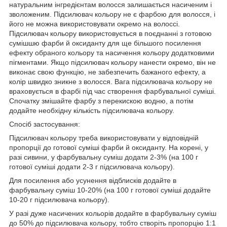
натуральним інгредієнтам волосся залишається насиченим і
зволоженим. Підсилювач кольору не є фарбою для волосся, і
його не можна використовувати окремо на волоссі.
Підсилювач кольору використовується в поєднанні з готовою
сумішшю фарби й оксиданту для ще більшого посилення
ефекту обраного кольору та насичення кольору додатковими
пігментами. Якщо підсилювач кольору нанести окремо, він не
виконає свою функцію, не забезпечить бажаного ефекту, а
колір швидко зникне з волосся. Вага підсилювача кольору не
враховується в фарбі під час створення фарбувальної суміші.
Спочатку змішайте фарбу з перекискою водню, а потім
додайте необхідну кількість підсилювача кольору.
Спосіб застосування:
Підсилювач кольору треба використовувати у відповідній
пропорції до готової суміші фарби й оксиданту. На корені, у
разі сивини, у фарбувальну суміш додати 2-3% (на 100 г
готової суміші додати 2-3 г підсилювача кольору).
Для посилення або усунення відблисків додайте в
фарбувальну суміш 10-20% (на 100 г готової суміші додайте
10-20 г підсилювача кольору).
У разі дуже насичених кольорів додайте в фарбувальну суміш
до 50% до підсилювача кольору, тобто створіть пропорцію 1:1