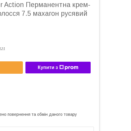
lor Action Перманентна крем-
лосся 7.5 махагон русявий
121
Купити з
ено повернення та обмін даного товару