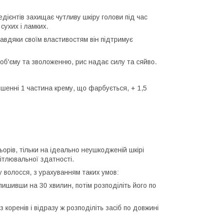
едієнтів захищає чутливу шкіру голови під час
сухих і ламких.
Завдяки своїм властивостям він підтримує
 об'єму та зволоженню, рис надає силу та сяйво.
ошенні 1 частина крему, що фарбується, + 1,5
орів, тільки на ідеально неушкодженій шкірі
ітлювальної здатності.
у волосся, з урахуванням таких умов:
залишивши на 30 хвилин, потім розподіліть його по
з коренів і відразу ж розподіліть засіб по довжині