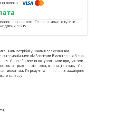
 електронні платежі. Тепер ви можете купити
окидаючи сайту.
ів, яким потрібні унікальні враження від
 із гармонійними відблисками й освітлення більш
волосся. Вона збагачена натуральними продуктами
сом із трьох злаків: вівса, пшениці та рису. Усі
властивостями. Як результат — волосся захищене
йкого кольору.
ти.