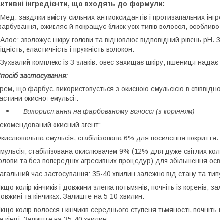
ктивні інгредієнти, що входять до формули:
 Мед: завдяки вмісту сильних антиоксидантів і протизапальних інгр
арбування, оживляє й покращує блиск усіх типів волосся, особливо 
 Алое: зволожує шкіру голови та відновлює відповідний рівень pH. 
іцність, еластичність і пружність волокон.
 Зухвалий комплекс із 3 злаків: овес захищає шкіру, пшениця надає
посіб застосування:
рем, що фарбує, використовується з окисною емульсією в співвідн
астини окисної емульсії.
Використання на фарбованому волоссі (з корінням)
екомендований окисний агент:
кислювальна емульсія, стабілізована 6% для посилення покриття.
мульсія, стабілізована окислювачем 9% (12% для дуже світлих коль
олови та без попередніх агресивних процедур) для збільшення осв
агальний час застосування: 35-40 хвилин залежно від стану та тип
кщо колір кінчиків і довжини злегка потьмянів, почніть із коренів, 
овжині та кінчиках. Залиште на 5-10 хвилин.
кщо колір волосся і кінчиків середнього ступеня тьмяності, почніть і
а кінці. Залиште на 35-40 хвилин.