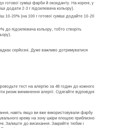
о готової суміші фарби й оксиданту. На корені, у
іші додати 2-3 г підсилювача кольору).
ш 10-20% (на 100 г готової суміші додайте 10-20
% до підсилювача кольору, тобто створіть
ьору).
ипадках серйозні. Дуже важливо дотримуватися
роводьте тест на алергію за 48 годин до кожного
ти ризик виникнення алергії. Одягайте відповідні
ання, навіть якщо ви вже використовували фарбу
рбувального крему на зону шкіри площею приблизно
ичі. Залиште до висихання. Закрийте тюбик і