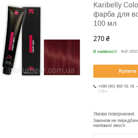
Karibelly Co
фарба для во
100 мл
270 ₴
В наявності
Код:
DD0
Купити
+380 (93) 802-51-01
Офіс
Законом не передбач
належної якості