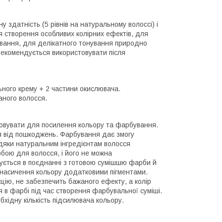
 здатність (5 рівнів на натуральному волоссі) і
 створення особливих колірних ефектів, для
ування, для делікатного тонування природно
рекомендується використовувати після
ного крему + 2 частини окислювача.
аного волосся.
овувати для посилення кольору та фарбування.
я від пошкоджень. Фарбування дає змогу
вдяки натуральним інгредієнтам волосся
бою для волосся, і його не можна
вується в поєднанні з готовою сумішшю фарби й
 насичення кольору додатковими пігментами.
цію, не забезпечить бажаного ефекту, а колір
 в фарбі під час створення фарбувальної суміші.
хідну кількість підсилювача кольору.