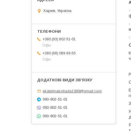
А
·
Харків, Україна
ф
·
м
·
+380 (93) 802-51-01
С
Офіс
К
+380 (68) 089-69-55
ч
Офіс
Р
О
Е
ekaterinakoliada1989@gmail.com
г
093-802-51-01
З
093-802-51-01
Я
093-802-51-01
д
Я
т