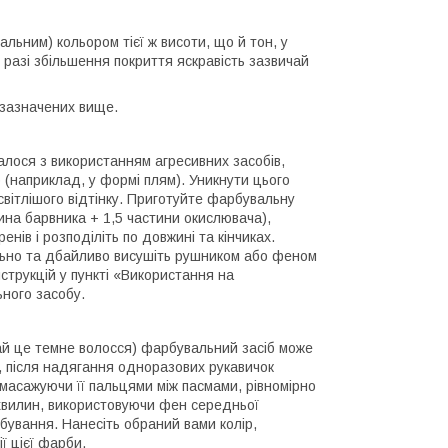
альним) кольором тієї ж висоти, що й тон, у
у разі збільшення покриття яскравість зазвичай
 зазначених вище.
лося з використанням агресивних засобів,
 (наприклад, у формі плям). Уникнути цього
 світлішого відтінку. Приготуйте фарбувальну
ина барвника + 1,5 частини окислювача),
енів і розподіліть по довжині та кінчиках.
льно та дбайливо висушіть рушником або феном
струкцій у пункті «Використання на
ьного засобу.
чай це темне волосся) фарбувальний засіб може
, після надягання одноразових рукавичок
масажуючи її пальцями між пасмами, рівномірно
 хвилин, використовуючи фен середньої
бування. Нанесіть обраний вами колір,
ї цієї фарби.