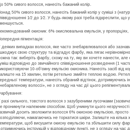
о 50% сивого волосся, нанесіть бажаний колір.
онад 50% сивого волосся, нанесіть бажаний колір у суміші з (натур
піввідношенні 1⁄2 до 1⁄2. У будь-якому разі треба підкреслити, що 
меншується.
екомендований окисник: 6% окислювальна емульсія, у пропорціях,
опередня пігментація:
 деяких випадках волосся, яке часто знебарвлювалося або зазнава
шкоджує свою структуру та відгадує фарбу, яка лягає нерівномірно
ожна так: виберіть фарбу, схожу на ту, яку ви хочете нанести, але
уміш відповідно до звичайного співвідношення розведення (1 част
икористовуючи 10-об'ємну емульсію окисника. Нанесіть засіб від кор
алиште на 15 хвилин, потім ретельно змийте теплою водою. Рете
ередньої температури, нанесіть обраний відтінок, дотримуючись ін
небарвленому волоссі», не з огляду на час дії цього репігментувал
арбування:
 разі сильного, товстого волосся з зазубреними лусочками (зазви
е проникнути належним способом. Щоб уникнути цього незручності
азвичай досить зволожити волосся 6% окисною емульсією, просто 
озподіляючи, намагаючись не торкатися шкіри. Залиште на кілька
емператури, щоб висушити окисну емульсію та збільшити силу фар
отримуючись інструкцій у відповідному пункті, не з огляду на час ді