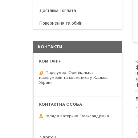
Доставка і оплата
Повернення та обмін
КОНТАКТИ
K
ф
Парфумер. Оригінальна
н
парфумерія та косметика у Харкові,
д
Україні
ф
п
В
·
·
Коляда Катерина Олександрівна
·
·