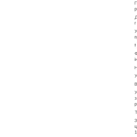
П
р
Д
г
У
п
!
Ф
і
Н
У
В
У
з
р
Т
З
ц
1