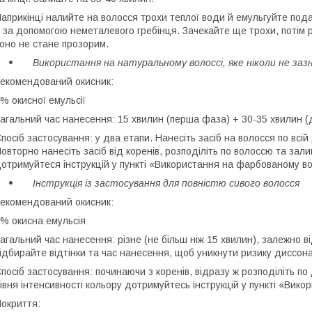
априкінці налийте на волосся трохи теплої води й емульгуйте под
ї за допомогою неметалевого гребінця. Зачекайте ще трохи, потім
оно не стане прозорим.
Використання на натуральному волоссі, яке ніколи не заз
екомендований окисник:
% окисної емульсії
агальний час нанесення: 15 хвилин (перша фаза) + 30-35 хвилин (
посіб застосування: у два етапи. Нанесіть засіб на волосся по всій
овторно нанесіть засіб від коренів, розподіліть по волоссю та зал
отримуйтеся інструкцій у пункті «Використання на фарбованому вол
Інструкція із застосування для повністю сивого волосся
екомендований окисник:
% окисна емульсія
агальний час нанесення: різне (не більш ніж 15 хвилин), залежно ві
ідбирайте відтінки та час нанесення, щоб уникнути ризику диссон
посіб застосування: починаючи з коренів, відразу ж розподіліть по
івня інтенсивності кольору дотримуйтесь інструкцій у пункті «Вико
окриття: