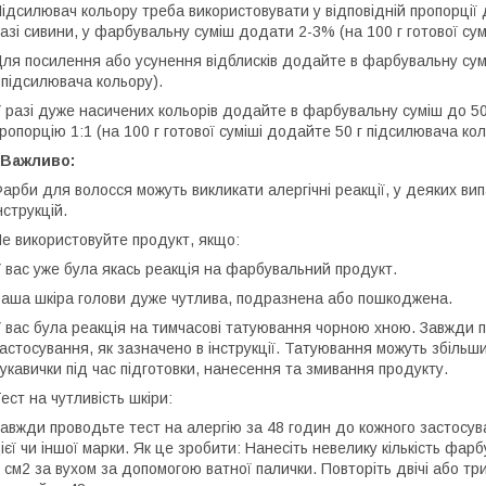
ідсилювач кольору треба використовувати у відповідній пропорції д
азі сивини, у фарбувальну суміш додати 2-3% (на 100 г готової сум
ля посилення або усунення відблисків додайте в фарбувальну сумі
 підсилювача кольору).
 разі дуже насичених кольорів додайте в фарбувальну суміш до 50
ропорцію 1:1 (на 100 г готової суміші додайте 50 г підсилювача кол
 Важливо:
арби для волосся можуть викликати алергічні реакції, у деяких в
нструкцій.
е використовуйте продукт, якщо:
 вас уже була якась реакція на фарбувальний продукт.
аша шкіра голови дуже чутлива, подразнена або пошкоджена.
 вас була реакція на тимчасові татуювання чорною хною. Завжди п
астосування, як зазначено в інструкції. Татуювання можуть збільши
укавички під час підготовки, нанесення та змивання продукту.
ест на чутливість шкіри:
авжди проводьте тест на алергію за 48 годин до кожного застосув
ієї чи іншої марки. Як це зробити: Нанесіть невелику кількість фа
 см2 за вухом за допомогою ватної палички. Повторіть двічі або тр