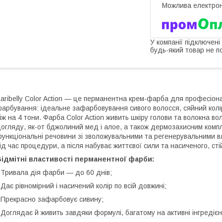
У компанії підключені
будь-який товар не п
aribelly Color Action — це перманентна крем-фарба для професіонал
арбування: ідеальне зафарбовування сивого волосся, сяйний колір
іж на 4 тони. Фарба Color Action живить шкіру голови та волокна 
огляду, як-от бджолиний мед і алое, а також дермозахисним комплек
ункціональні речовини зі зволожувальними та регенерувальними 
ід час процедури, а після набуває життєвої сили та насиченого, сті
ідмітні властивості перманентної фарби:
 Тривала дія фарби — до 60 днів;
 Дає рівномірний і насичений колір по всій довжині;
 Прекрасно зафарбовує сивину;
 Доглядає й живить завдяки формулі, багатому на активні інгредієн