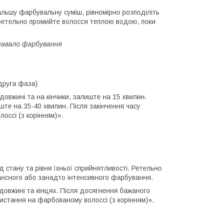
альшу фарбувальну суміш, рівномірно розподіліть
 ретельно промийте волосся теплою водою, поки
навало фарбування
друга фаза)
 довжині та на кінчики, залиште на 15 хвилин.
иште на 35-40 хвилин. Після закінчення часу
оссі (з корінням)».
д стану та рівня їхньої сприйнятливості. Ретельно
ансного або занадто інтенсивного фарбування.
 довжині та кінцях. Після досягнення бажаного
ристання на фарбованому волоссі (з корінням)».