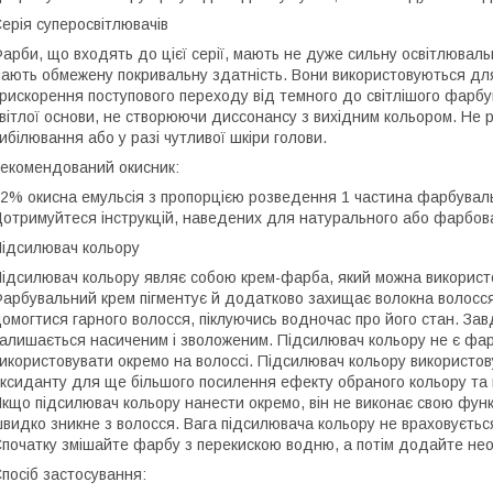
ерія суперосвітлювачів
арби, що входять до цієї серії, мають не дуже сильну освітлювальну
ають обмежену покривальну здатність. Вони використовуються для
рискорення поступового переходу від темного до світлішого фарб
вітлої основи, не створюючи диссонансу з вихідним кольором. Не 
ибілювання або у разі чутливої шкіри голови.
екомендований окисник:
2% окисна емульсія з пропорцією розведення 1 частина фарбуваль
отримуйтеся інструкцій, наведених для натурального або фарбов
ідсилювач кольору
ідсилювач кольору являє собою крем-фарба, який можна використ
арбувальний крем пігментує й додатково захищає волокна волосс
омогтися гарного волосся, піклуючись водночас про його стан. За
алишається насиченим і зволоженим. Підсилювач кольору не є фар
икористовувати окремо на волоссі. Підсилювач кольору використо
ксиданту для ще більшого посилення ефекту обраного кольору та
кщо підсилювач кольору нанести окремо, він не виконає свою функ
видко зникне з волосся. Вага підсилювача кольору не враховується
початку змішайте фарбу з перекискою водню, а потім додайте необ
посіб застосування: