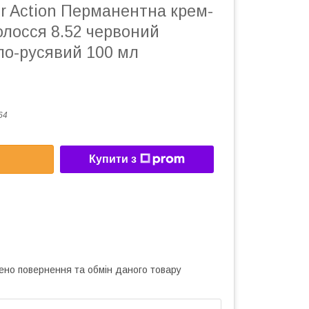
lor Action Перманентна крем-
олосся 8.52 червоний
ло-русявий 100 мл
64
Купити з
ено повернення та обмін даного товару