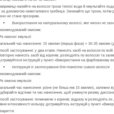
априкінці налийте на волосся трохи теплої води й емульгайте под
ї за допомогою неметалевого гребінця. Зачекайте ще трохи, потім
оно не стане прозорим.
Використання на натуральному волоссі, яке ніколи не заз
екомендований окисник:
% окисної емульсії
агальний час нанесення: 15 хвилин (перша фаза) + 30-35 хвилин (
посіб застосування: у два етапи. Нанесіть засіб на волосся по всій
овторно нанесіть засіб від коренів, розподіліть по волоссю та зал
отримуйтеся інструкцій у пункті «Використання на фарбованому вол
Інструкція із застосування для повністю сивого волосся
екомендований окисник:
% окисна емульсія
агальний час нанесення: різне (не більш ніж 15 хвилин), залежно ві
ідбирайте відтінки та час нанесення, щоб уникнути ризику диссон
посіб застосування: починаючи з коренів, відразу ж розподіліть по
івня інтенсивності кольору дотримуйтесь інструкцій у пункті «Вико
окриття: