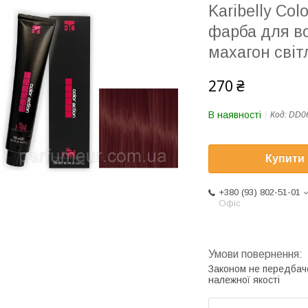
Karibelly Co
фарба для в
махагон свiт
270 ₴
В наявності
Код:
DD0
Купити
+380 (93) 802-51-01
Офіс
Законом не передбач
належної якості