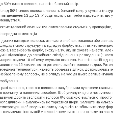
о 50% сивого волосся, нанесіть бажаний колір.
онад 50% сивого волосся, нанесіть бажаний колір у суміші з (натур
піввідношенні 1⁄2 до 1⁄2. У будь-якому разі треба підкреслити, що 
меншується.
екомендований окисник: 6% окислювальна емульсія, у пропорціях,
опередня пігментація:
 деяких випадках волосся, яке часто знебарвлювалося або зазнава
шкоджує свою структуру та відгадує фарбу, яка лягає нерівномірно
ожна так: виберіть фарбу, схожу на ту, яку ви хочете нанести, але
уміш відповідно до звичайного співвідношення розведення (1 част
икористовуючи 10-об'ємну емульсію окисника. Нанесіть засіб від кор
алиште на 15 хвилин, потім ретельно змийте теплою водою. Рете
ередньої температури, нанесіть обраний відтінок, дотримуючись ін
небарвленому волоссі», не з огляду на час дії цього репігментувал
арбування:
 разі сильного, товстого волосся з зазубреними лусочками (зазви
е проникнути належним способом. Щоб уникнути цього незручності
азвичай досить зволожити волосся 6% окисною емульсією, просто 
озподіляючи, намагаючись не торкатися шкіри. Залиште на кілька
емператури, щоб висушити окисну емульсію та збільшити силу фар
отримуючись інструкцій у відповідному пункті, не з огляду на час ді