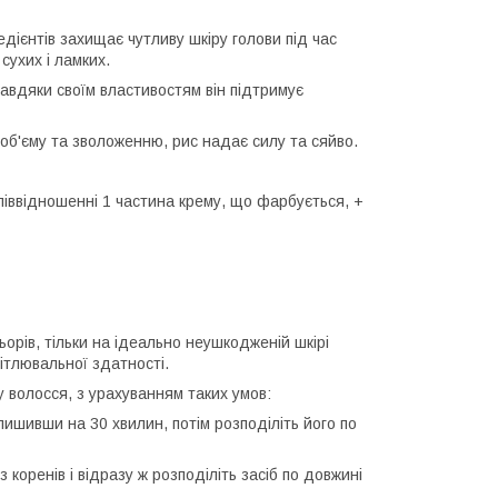
едієнтів захищає чутливу шкіру голови під час
сухих і ламких.
Завдяки своїм властивостям він підтримує
 об'єму та зволоженню, рис надає силу та сяйво.
іввідношенні 1 частина крему, що фарбується, +
орів, тільки на ідеально неушкодженій шкірі
ітлювальної здатності.
у волосся, з урахуванням таких умов:
залишивши на 30 хвилин, потім розподіліть його по
з коренів і відразу ж розподіліть засіб по довжині