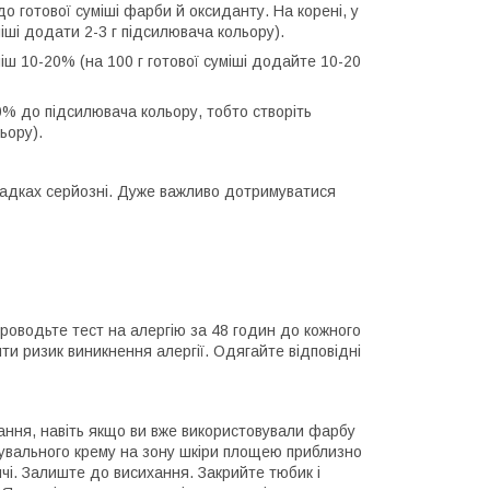
о готової суміші фарби й оксиданту. На корені, у
іші додати 2-3 г підсилювача кольору).
ш 10-20% (на 100 г готової суміші додайте 10-20
% до підсилювача кольору, тобто створіть
ьору).
ипадках серйозні. Дуже важливо дотримуватися
роводьте тест на алергію за 48 годин до кожного
ти ризик виникнення алергії. Одягайте відповідні
ання, навіть якщо ви вже використовували фарбу
рбувального крему на зону шкіри площею приблизно
ичі. Залиште до висихання. Закрийте тюбик і