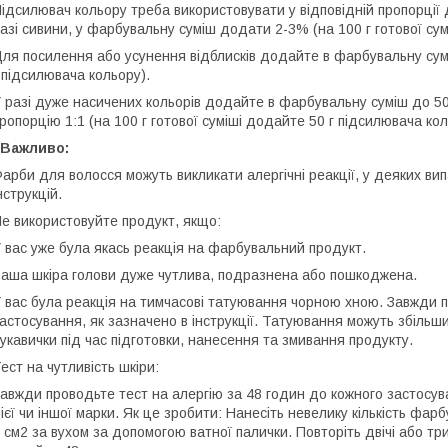
ідсилювач кольору треба використовувати у відповідній пропорції д
азі сивини, у фарбувальну суміш додати 2-3% (на 100 г готової сум
ля посилення або усунення відблисків додайте в фарбувальну сумі
 підсилювача кольору).
 разі дуже насичених кольорів додайте в фарбувальну суміш до 50
ропорцію 1:1 (на 100 г готової суміші додайте 50 г підсилювача кол
 Важливо:
арби для волосся можуть викликати алергічні реакції, у деяких в
нструкцій.
е використовуйте продукт, якщо:
 вас уже була якась реакція на фарбувальний продукт.
аша шкіра голови дуже чутлива, подразнена або пошкоджена.
 вас була реакція на тимчасові татуювання чорною хною. Завжди п
астосування, як зазначено в інструкції. Татуювання можуть збільши
укавички під час підготовки, нанесення та змивання продукту.
ест на чутливість шкіри:
авжди проводьте тест на алергію за 48 годин до кожного застосув
ієї чи іншої марки. Як це зробити: Нанесіть невелику кількість фа
 см2 за вухом за допомогою ватної палички. Повторіть двічі або тр