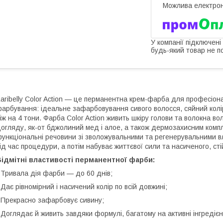
У компанії підключені
будь-який товар не п
aribelly Color Action — це перманентна крем-фарба для професіонал
арбування: ідеальне зафарбовування сивого волосся, сяйний колір
іж на 4 тони. Фарба Color Action живить шкіру голови та волокна 
огляду, як-от бджолиний мед і алое, а також дермозахисним комплек
ункціональні речовини зі зволожувальними та регенерувальними 
ід час процедури, а потім набуває життєвої сили та насиченого, сті
ідмітні властивості перманентної фарби:
 Тривала дія фарби — до 60 днів;
 Дає рівномірний і насичений колір по всій довжині;
 Прекрасно зафарбовує сивину;
 Доглядає й живить завдяки формулі, багатому на активні інгредієн