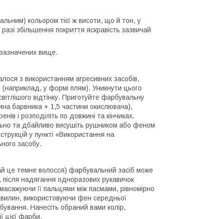
альним) кольором тієї ж висоти, що й тон, у
у разі збільшення покриття яскравість зазвичай
 зазначених вище.
лося з використанням агресивних засобів,
 (наприклад, у формі плям). Уникнути цього
 світлішого відтінку. Приготуйте фарбувальну
ина барвника + 1,5 частини окислювача),
енів і розподіліть по довжині та кінчиках.
льно та дбайливо висушіть рушником або феном
струкцій у пункті «Використання на
ьного засобу.
чай це темне волосся) фарбувальний засіб може
, після надягання одноразових рукавичок
масажуючи її пальцями між пасмами, рівномірно
 хвилин, використовуючи фен середньої
бування. Нанесіть обраний вами колір,
ї цієї фарби.