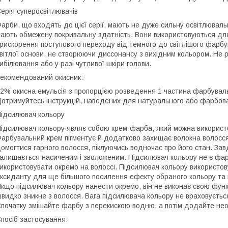
ерія суперосвітлювачів
арби, що входять до цієї серії, мають не дуже сильну освітлювальну
ають обмежену покривальну здатність. Вони використовуються для
рискорення поступового переходу від темного до світлішого фарб
вітлої основи, не створюючи диссонансу з вихідним кольором. Не 
ибілювання або у разі чутливої шкіри голови.
екомендований окисник:
2% окисна емульсія з пропорцією розведення 1 частина фарбуваль
отримуйтесь інструкцій, наведених для натурального або фарбова
ідсилювач кольору
ідсилювач кольору являє собою крем-фарба, який можна використ
арбувальний крем пігментує й додатково захищає волокна волосс
омогтися гарного волосся, піклуючись водночас про його стан. За
алишається насиченим і зволоженим. Підсилювач кольору не є фар
икористовувати окремо на волоссі. Підсилювач кольору використо
ксиданту для ще більшого посилення ефекту обраного кольору та
кщо підсилювач кольору нанести окремо, він не виконає свою функ
видко зникне з волосся. Вага підсилювача кольору не враховується
початку змішайте фарбу з перекискою водню, а потім додайте необ
посіб застосування: