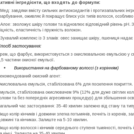
ктивні інгредієнти, що входять до формули:
 Мед: завдяки вмісту сильних антиоксидантів і протизапальних інгр
арбування, оживляє й покращує блиск усіх типів волосся, особливо 
 Алое: зволожує шкіру голови та відновлює відповідний рівень pH. 
іцність, еластичність і пружність волокон.
 Зухвалий комплекс із 3 злаків: овес захищає шкіру, пшениця надає
посіб застосування:
рем, що фарбує, використовується з окислювальною емульсією у сп
,5 частини окисної емульсії.
Використання на фарбованому волоссі (з корінням)
екомендований окисний агент:
кислювальна емульсія, стабілізована 6% для посилення покриття.
мульсія, стабілізована окислювачем 9% (12% для дуже світлих коль
олови та без попередніх агресивних процедур) для збільшення осв
агальний час застосування: 35-40 хвилин залежно від стану та тип
кщо колір кінчиків і довжини злегка потьмянів, почніть із коренів, 
овжині та кінчиках. Залиште на 5-10 хвилин.
кщо колір волосся і кінчиків середнього ступеня тьмяності, почніть і
а кінці. Залиште на 35-40 хвилин.