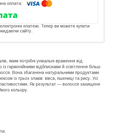
 електронні платежі. Тепер ви можете купити
окидаючи сайту.
ів, яким потрібні унікальні враження від
 із гармонійними відблисками й освітлення більш
волосся. Вона збагачена натуральними продуктами
сом із трьох злаків: вівса, пшениці та рису. Усі
властивостями. Як результат — волосся захищене
йкого кольору.
ти.