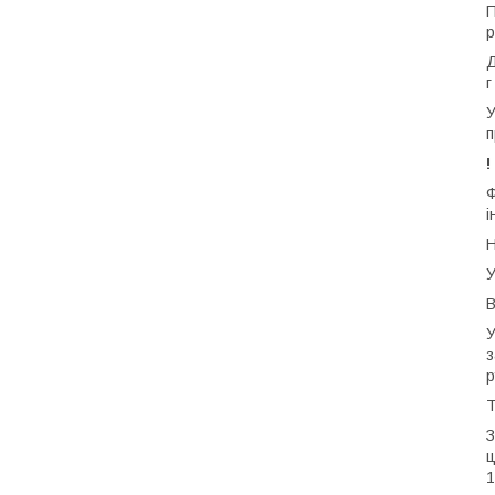
П
р
Д
г
У
п
!
Ф
і
Н
У
В
У
з
р
Т
З
ц
1