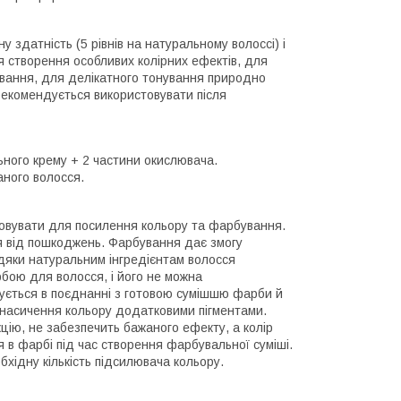
 здатність (5 рівнів на натуральному волоссі) і
 створення особливих колірних ефектів, для
ування, для делікатного тонування природно
рекомендується використовувати після
ного крему + 2 частини окислювача.
ного волосся.
овувати для посилення кольору та фарбування.
я від пошкоджень. Фарбування дає змогу
вдяки натуральним інгредієнтам волосся
бою для волосся, і його не можна
вується в поєднанні з готовою сумішшю фарби й
 насичення кольору додатковими пігментами.
цію, не забезпечить бажаного ефекту, а колір
 в фарбі під час створення фарбувальної суміші.
хідну кількість підсилювача кольору.