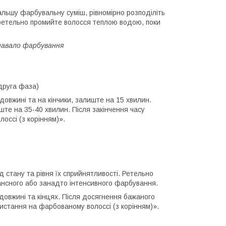
альшу фарбувальну суміш, рівномірно розподіліть
 ретельно промийте волосся теплою водою, поки
навало фарбування
друга фаза)
 довжині та на кінчики, залиште на 15 хвилин.
иште на 35-40 хвилин. Після закінчення часу
оссі (з корінням)».
д стану та рівня їх сприйнятливості. Ретельно
ансного або занадто інтенсивного фарбування.
 довжині та кінцях. Після досягнення бажаного
ристання на фарбованому волоссі (з корінням)».