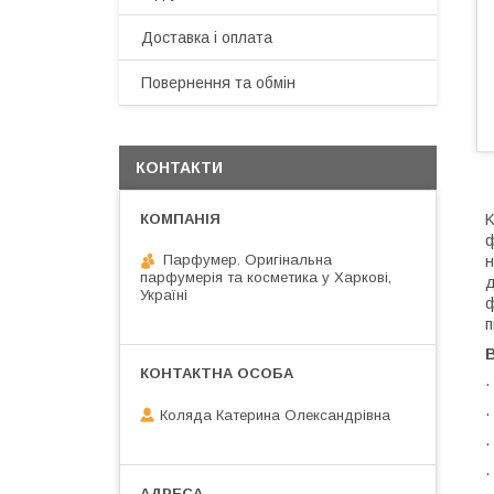
Доставка і оплата
Повернення та обмін
КОНТАКТИ
K
ф
Парфумер. Оригінальна
н
парфумерія та косметика у Харкові,
д
Україні
ф
п
В
·
·
Коляда Катерина Олександрівна
·
·