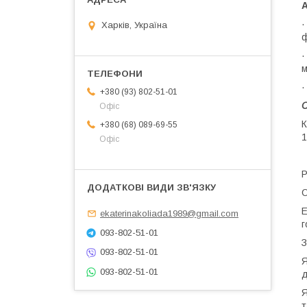
А
·
Харків, Україна
ф
·
м
·
+380 (93) 802-51-01
С
Офіс
К
+380 (68) 089-69-55
1
Офіс
Р
О
Е
ekaterinakoliada1989@gmail.com
г
093-802-51-01
З
093-802-51-01
Я
093-802-51-01
д
Я
т