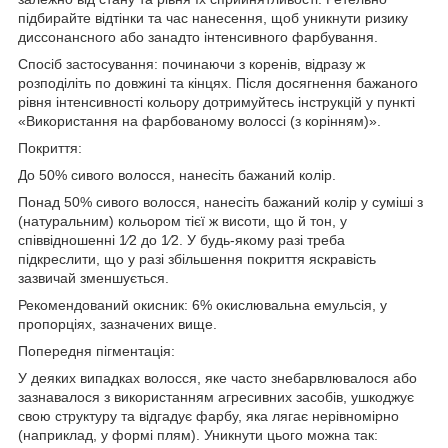
підбирайте відтінки та час нанесення, щоб уникнути ризику
диссонансного або занадто інтенсивного фарбування.
Спосіб застосування: починаючи з коренів, відразу ж
розподіліть по довжині та кінцях. Після досягнення бажаного
рівня інтенсивності кольору дотримуйтесь інструкцій у пункті
«Використання на фарбованому волоссі (з корінням)».
Покриття:
До 50% сивого волосся, нанесіть бажаний колір.
Понад 50% сивого волосся, нанесіть бажаний колір у суміші з
(натуральним) кольором тієї ж висоти, що й тон, у
співвідношенні 1⁄2 до 1⁄2. У будь-якому разі треба
підкреслити, що у разі збільшення покриття яскравість
зазвичай зменшується.
Рекомендований окисник: 6% окислювальна емульсія, у
пропорціях, зазначених вище.
Попередня пігментація:
У деяких випадках волосся, яке часто знебарвлювалося або
зазнавалося з використанням агресивних засобів, ушкоджує
свою структуру та відгадує фарбу, яка лягає нерівномірно
(наприклад, у формі плям). Уникнути цього можна так: