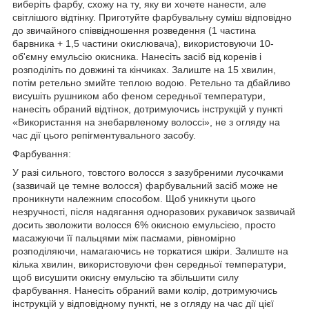
виберіть фарбу, схожу на ту, яку ви хочете нанести, але
світлішого відтінку. Приготуйте фарбувальну суміш відповідно
до звичайного співвідношення розведення (1 частина
барвника + 1,5 частини окислювача), використовуючи 10-
об'ємну емульсію окисника. Нанесіть засіб від коренів і
розподіліть по довжині та кінчиках. Залиште на 15 хвилин,
потім ретельно змийте теплою водою. Ретельно та дбайливо
висушіть рушником або феном середньої температури,
нанесіть обраний відтінок, дотримуючись інструкцій у пункті
«Використання на знебарвленому волоссі», не з огляду на
час дії цього репігментувального засобу.
Фарбування:
У разі сильного, товстого волосся з зазубреними лусочками
(зазвичай це темне волосся) фарбувальний засіб може не
проникнути належним способом. Щоб уникнути цього
незручності, після надягання одноразових рукавичок зазвичай
досить зволожити волосся 6% окисною емульсією, просто
масажуючи її пальцями між пасмами, рівномірно
розподіляючи, намагаючись не торкатися шкіри. Залиште на
кілька хвилин, використовуючи фен середньої температури,
щоб висушити окисну емульсію та збільшити силу
фарбування. Нанесіть обраний вами колір, дотримуючись
інструкцій у відповідному пункті, не з огляду на час дії цієї