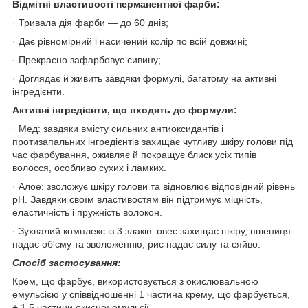
Відмітні властивості перманентної фарби:
· Тривала дія фарби — до 60 днів;
· Дає рівномірний і насичений колір по всій довжині;
· Прекрасно зафарбовує сивину;
· Доглядає й живить завдяки формулі, багатому на активні
інгредієнти.
Активні інгредієнти, що входять до формули:
· Мед: завдяки вмісту сильних антиоксидантів і
протизапальних інгредієнтів захищає чутливу шкіру голови під
час фарбування, оживляє й покращує блиск усіх типів
волосся, особливо сухих і ламких.
· Алое: зволожує шкіру голови та відновлює відповідний рівень
pH. Завдяки своїм властивостям він підтримує міцність,
еластичність і пружність волокон.
· Зухвалий комплекс із 3 злаків: овес захищає шкіру, пшениця
надає об'єму та зволоженню, рис надає силу та сяйво.
Спосіб застосування:
Крем, що фарбує, використовується з окислювальною
емульсією у співвідношенні 1 частина крему, що фарбується,
+ 1,5 частини окисної емульсії.