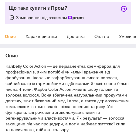
Що таке купити з Пром?
Замовлення під захистом
Опис
Характеристики
Доставка
Оплата
Умови п
Опис
Karibelly Color Action — це перманентна крем-фарба для
професіоналів, яким потрібні унікальні враження від
фарбування: ідеальне зафарбовування сивого волосся,
сяйний колір із гармонійними відблисками й освітлення більш
ніж на 4 тони. Фарба Color Action живить шкіру голови та
волокна волосся. Вона збагачена натуральними продуктами
догляду, як-от бджолиний мед і алое, а також дермозахисним
комплексом із трьох злаків: вівса, пшениці та рису. Усі
функціональні речовини зі зволожувальними та
регенерувальними властивостями. Як результат — волосся
захищене під час процедури, а потім набуває життєвої сили
та насиченого, стійкого кольору.