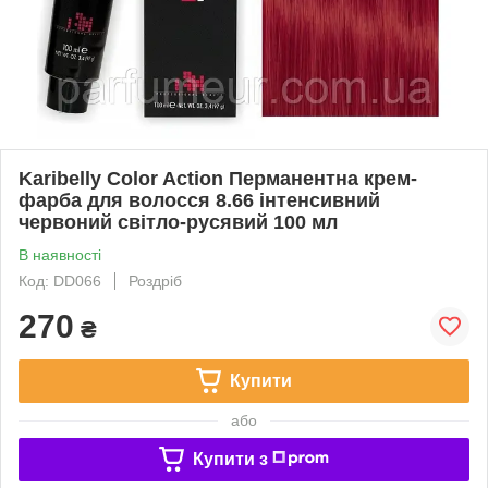
Karibelly Color Action Перманентна крем-
фарба для волосся 8.66 iнтенсивний
червоний свiтло-русявий 100 мл
В наявності
Код: DD066
Роздріб
270
₴
Купити
або
Купити з