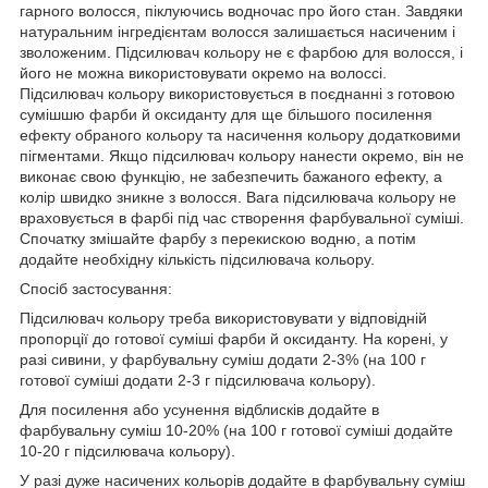
гарного волосся, піклуючись водночас про його стан. Завдяки
натуральним інгредієнтам волосся залишається насиченим і
зволоженим. Підсилювач кольору не є фарбою для волосся, і
його не можна використовувати окремо на волоссі.
Підсилювач кольору використовується в поєднанні з готовою
сумішшю фарби й оксиданту для ще більшого посилення
ефекту обраного кольору та насичення кольору додатковими
пігментами. Якщо підсилювач кольору нанести окремо, він не
виконає свою функцію, не забезпечить бажаного ефекту, а
колір швидко зникне з волосся. Вага підсилювача кольору не
враховується в фарбі під час створення фарбувальної суміші.
Спочатку змішайте фарбу з перекискою водню, а потім
додайте необхідну кількість підсилювача кольору.
Спосіб застосування:
Підсилювач кольору треба використовувати у відповідній
пропорції до готової суміші фарби й оксиданту. На корені, у
разі сивини, у фарбувальну суміш додати 2-3% (на 100 г
готової суміші додати 2-3 г підсилювача кольору).
Для посилення або усунення відблисків додайте в
фарбувальну суміш 10-20% (на 100 г готової суміші додайте
10-20 г підсилювача кольору).
У разі дуже насичених кольорів додайте в фарбувальну суміш