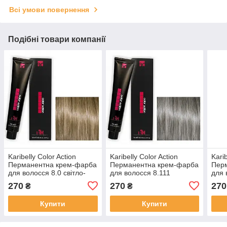
Всі умови повернення
Подібні товари компанії
Karibelly Color Action
Karibelly Color Action
Karib
Перманентна крем-фарба
Перманентна крем-фарба
Пер
для волосся 8.0 свiтло-
для волосся 8.111
для 
русявий 100 мл
iнтенсивний свiтло-
холо
270
270
270
₴
₴
попелястий блонд 100 мл
руся
Купити
Купити