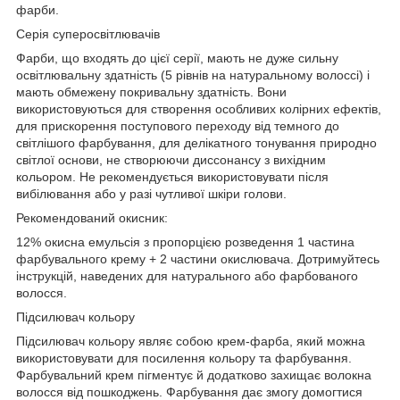
фарби.
Серія суперосвітлювачів
Фарби, що входять до цієї серії, мають не дуже сильну
освітлювальну здатність (5 рівнів на натуральному волоссі) і
мають обмежену покривальну здатність. Вони
використовуються для створення особливих колірних ефектів,
для прискорення поступового переходу від темного до
світлішого фарбування, для делікатного тонування природно
світлої основи, не створюючи диссонансу з вихідним
кольором. Не рекомендується використовувати після
вибілювання або у разі чутливої шкіри голови.
Рекомендований окисник:
12% окисна емульсія з пропорцією розведення 1 частина
фарбувального крему + 2 частини окислювача.
Дотримуйтесь
інструкцій, наведених для натурального або фарбованого
волосся.
Підсилювач кольору
Підсилювач кольору являє собою крем-фарба, який можна
використовувати для посилення кольору та фарбування.
Фарбувальний крем пігментує й додатково захищає волокна
волосся від пошкоджень. Фарбування дає змогу домогтися