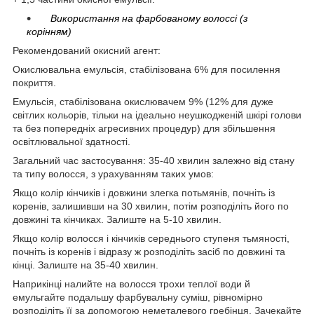
Використання на фарбованому волоссі (з
корінням)
Рекомендований окисний агент:
Окислювальна емульсія, стабілізована 6% для посилення
покриття.
Емульсія, стабілізована окислювачем 9% (12% для дуже
світлих кольорів, тільки на ідеально неушкодженій шкірі голови
та без попередніх агресивних процедур) для збільшення
освітлювальної здатності.
Загальний час застосування: 35-40 хвилин залежно від стану
та типу волосся, з урахуванням таких умов:
Якщо колір кінчиків і довжини злегка потьмянів, почніть із
коренів, залишивши на 30 хвилин, потім розподіліть його по
довжині та кінчиках. Залиште на 5-10 хвилин.
Якщо колір волосся і кінчиків середнього ступеня тьмяності,
почніть із коренів і відразу ж розподіліть засіб по довжині та
кінці. Залиште на 35-40 хвилин.
Наприкінці налийте на волосся трохи теплої води й
емульгайте подальшу фарбувальну суміш, рівномірно
розподіліть її за допомогою неметалевого гребінця. Зачекайте