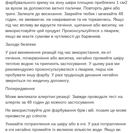
фарбувального крему на зону шкіри площею приблизно 1 см2
за вухом за допомогою ватної палички. Повторіть двічі або
тричі. Залиште до висихання. Закрийте тюбик і зачекайте 48
годин, не змиваючи, не накриваючи та не торкаючись. Якщо
під час впливу ви відчуєте печіння, щипання або висипку, не
використовуйте цей продукт. Проконсультуйтеся з лікарем,
якщо ви маєте сумніви в чутливості до барвників.
Заходи безпеки
У разі виникнення реакцій під час використання, як-от
печіння, почервоніння або висипка, негайно промийте шкіру
теплою водою та припиніть застосування. У цьому разі ми
рекомендуємо проконсультуватися з лікарем, перш ніж
пробувати іншу фарбу. У разі труднощів дихання негайно
зверніться по медичну допомогу.
Попередження
Може викликати алергічні реакції. Завжди проводьте тест на
алергію за 48 годин до кожного застосування.
Не використовуйте для фарбування брів і вій, позаяк це може
призвести до сліпоти.
Уникайте потрапляння на шкіру або в очі. У разі потрапляння
в очі негайно промийте їх великою кількістю води. Якщо ви