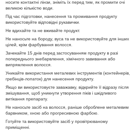
носите контактні лінзи, зніміть їх перед тим, як промити очі
великою кількістю води.
Під час підготовки, нанесення та промивання продукту
використовуйте відповідні рукавички.
Не вдихайте та не вживайте продукт.
Не наносьте на бороду, вуса та не використовуйте для інших
цілей, крім фарбування волосся.
Зачекайте 15 днів перед застосуванням продукту в разі
попереднього знебарвлення, хімічного завивання або
випрямлення волосся.
Уникайте використання металевих інструментів (контейнерів,
гребінців-лопаток) для нанесення продукту.
Якщо ви використовуєте заважавку, відкрийте її відразу після
змішування, щоб уникнути утворення піків і шкідливого
витікання препарату.
Не наносьте засіб на волосся, раніше оброблене металевим
барвником, хною або прогресивною фарбою.
Готуйте та використовуйте засіб у провітрюваному
приміщенні.