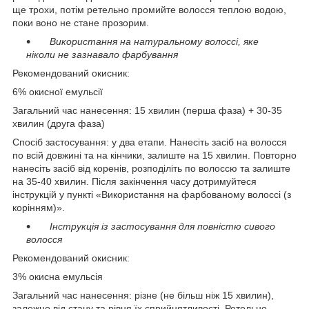
ще трохи, потім ретельно промийте волосся теплою водою,
поки воно не стане прозорим.
Використання на натуральному волоссі, яке
ніколи не зазнавало фарбування
Рекомендований окисник:
6% окисної емульсії
Загальний час нанесення: 15 хвилин (перша фаза) + 30-35
хвилин (друга фаза)
Спосіб застосування: у два етапи. Нанесіть засіб на волосся
по всій довжині та на кінчики, залиште на 15 хвилин. Повторно
нанесіть засіб від коренів, розподіліть по волоссю та залиште
на 35-40 хвилин. Після закінчення часу дотримуйтеся
інструкцій у пункті «Використання на фарбованому волоссі (з
корінням)».
Інструкція із застосування для повністю сивого
волосся
Рекомендований окисник:
3% окисна емульсія
Загальний час нанесення: різне (не більш ніж 15 хвилин),
залежно від стану та рівня їх сприйнятливості. Ретельно